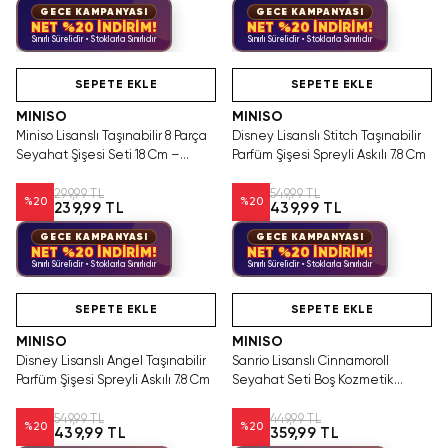
GECE KAMPANYASI
GECE KAMPANYASI
NET %20 İNDİRİM!
NET %20 İNDİRİM!
Sınırlı Sürelidir • Stoklarla Sınırlıdır
Sınırlı Sürelidir • Stoklarla Sınırlıdır
Hızlı Teslimat
Hızlı Teslimat
Tükeniyor!
SEPETE EKLE
SEPETE EKLE
MINISO
MINISO
Miniso Lisanslı Taşınabilir 8 Parça
Disney Lisanslı Stitch Taşınabilir
Seyahat Şişesi Seti 18 Cm –
Parfüm Şişesi Spreyli Askılı 7.8 Cm
Pratik Düzenleyici Şeffaf Tasarım
299,99 TL
549,99 TL
%
20
%
20
239,99 TL
439,99 TL
GECE KAMPANYASI
GECE KAMPANYASI
NET %20 İNDİRİM!
NET %20 İNDİRİM!
Sınırlı Sürelidir • Stoklarla Sınırlıdır
Sınırlı Sürelidir • Stoklarla Sınırlıdır
Tükeniyor!
Hızlı Teslimat
SAKIN KAÇIRMA!
Tükeniyor!
SEPETE EKLE
SEPETE EKLE
MINISO
MINISO
Disney Lisanslı Angel Taşınabilir
Sanrio Lisanslı Cinnamoroll
Parfüm Şişesi Spreyli Askılı 7.8 Cm
Seyahat Seti Boş Kozmetik
Şişeleri 17.5 Cm
549,99 TL
449,99 TL
%
20
%
20
439,99 TL
359,99 TL