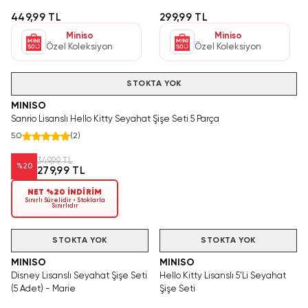
Seyahat Arkadaşınız
449,99 TL
299,99 TL
Miniso
Miniso
Özel Koleksiyon
Özel Koleksiyon
Hızlı Teslimat
STOKTA YOK
MINISO
Sanrio Lisanslı Hello Kitty Seyahat Şişe Seti 5 Parça
5.0
(
2
)
349,99 TL
%
20
279,99 TL
NET %20 İNDİRİM
Sınırlı Sürelidir • Stoklarla
Sınırlıdır
STOKTA YOK
STOKTA YOK
MINISO
MINISO
Disney Lisanslı Seyahat Şişe Seti
Hello Kitty Lisanslı 5'Li Seyahat
(5 Adet) - Marie
Şişe Seti