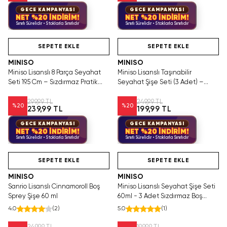
GECE KAMPANYASI
GECE KAMPANYASI
NET %20 İNDİRİM!
NET %20 İNDİRİM!
Sınırlı Sürelidir • Stoklarla Sınırlıdır
Sınırlı Sürelidir • Stoklarla Sınırlıdır
Videolu Ürün
Hızlı Teslimat
Tükeniyor!
SEPETE EKLE
SEPETE EKLE
MINISO
MINISO
Miniso Lisanslı 8 Parça Seyahat
Miniso Lisanslı Taşınabilir
Seti 19.5 Cm – Sızdırmaz Pratik
Seyahat Şişe Seti (3 Adet) –
Kozmetik Set
Sızdırmaz Mini Kozmetik Şişeler
299,99 TL
249,99 TL
%
20
%
20
239,99 TL
199,99 TL
GECE KAMPANYASI
GECE KAMPANYASI
NET %20 İNDİRİM!
NET %20 İNDİRİM!
Sınırlı Sürelidir • Stoklarla Sınırlıdır
Sınırlı Sürelidir • Stoklarla Sınırlıdır
Hızlı Teslimat
Hızlı Teslimat
Videolu Ürün
SEPETE EKLE
SEPETE EKLE
MINISO
MINISO
Sanrio Lisanslı Cinnamoroll Boş
Miniso Lisanslı Seyahat Şişe Seti
Sprey Şişe 60 ml
60ml - 3 Adet Sızdırmaz Boş
Kozmetik Taşıma Şişesi
4.0
(
2
)
5.0
(
1
)