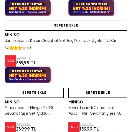
GECE KAMPANYASI
GECE KAMPANYASI
NET %20 İNDİRİM!
NET %20 İNDİRİM!
Sınırlı Sürelidir • Stoklarla Sınırlıdır
Sınırlı Sürelidir • Stoklarla Sınırlıdır
Videolu Ürün
SEPETE EKLE
MINISO
Sanrio Lisanslı Kuromi Seyahat Seti Boş Kozmetik Şişeleri 17.5 Cm
3.0
(
1
)
449,99 TL
%
20
359,99 TL
GECE KAMPANYASI
NET %20 İNDİRİM!
Sınırlı Sürelidir • Stoklarla Sınırlıdır
Tükeniyor!
Hızlı Teslimat
Yalnızca 3 Adet Kaldı.
SAKIN KAÇIRMA!
Tükenmeden Satın Al
SEPETE EKLE
SEPETE EKLE
MINISO
MINISO
Miniso Lisanslı Minigo Mx018
Sanrio Lisanslı Cinnamoroll
Seyahat Şişe Seti Çoklu
Kapaklı Mini Seyahat Şişesi 50 Ml
Kozmetik Taşıma Kiti 18 Cm
Boş Kozmetik Şişesi
299,99 TL
199,99 TL
%
20
%
20
239,99 TL
159,99 TL