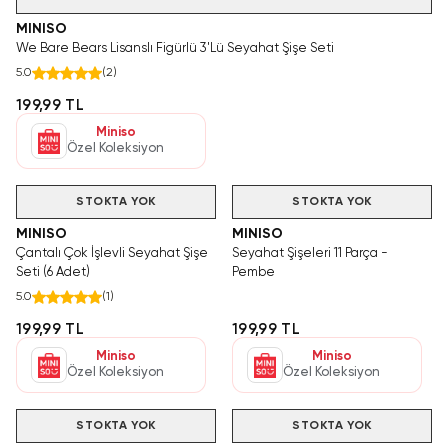
MINISO
We Bare Bears Lisanslı Figürlü 3'Lü Seyahat Şişe Seti
5.0
(
2
)
199,99 TL
Miniso
Özel Koleksiyon
STOKTA YOK
STOKTA YOK
MINISO
MINISO
Çantalı Çok İşlevli Seyahat Şişe
Seyahat Şişeleri 11 Parça -
Seti (6 Adet)
Pembe
5.0
(
1
)
199,99 TL
199,99 TL
Miniso
Miniso
Özel Koleksiyon
Özel Koleksiyon
STOKTA YOK
STOKTA YOK