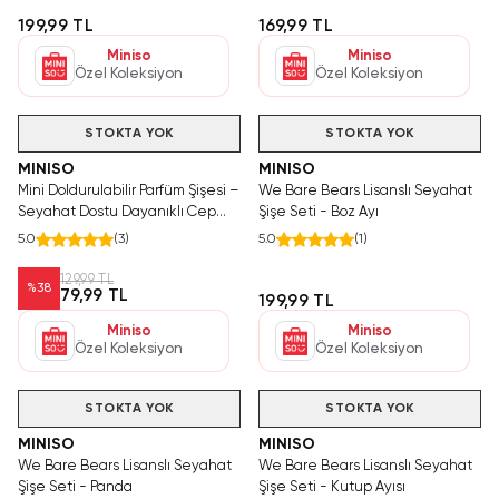
199,99 TL
169,99 TL
Miniso
Miniso
Özel Koleksiyon
Özel Koleksiyon
Videolu Ürün
STOKTA YOK
STOKTA YOK
MINISO
MINISO
Mini Doldurulabilir Parfüm Şişesi –
We Bare Bears Lisanslı Seyahat
Seyahat Dostu Dayanıklı Cep
Şişe Seti - Boz Ayı
Parfüm Şişesi 5 Ml
5.0
(
3
)
5.0
(
1
)
129,99 TL
%
38
79,99 TL
199,99 TL
Miniso
Miniso
Özel Koleksiyon
Özel Koleksiyon
STOKTA YOK
STOKTA YOK
MINISO
MINISO
We Bare Bears Lisanslı Seyahat
We Bare Bears Lisanslı Seyahat
Şişe Seti - Panda
Şişe Seti - Kutup Ayısı