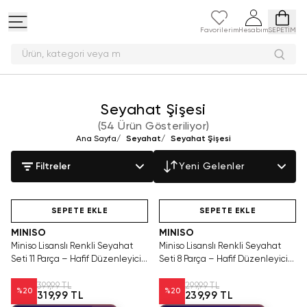
Favorilerim
Hesabım
SEPETİM
Ürün, kate
Seyahat Şişesi
(
54 Ürün Gösteriliyor
)
Ana Sayfa
/
Seyahat
/
Seyahat Şişesi
Filtreler
Yeni Gelenler
Hızlı Teslimat
Hızlı Teslimat
SEPETE EKLE
SEPETE EKLE
MINISO
MINISO
Miniso Lisanslı Renkli Seyahat
Miniso Lisanslı Renkli Seyahat
Seti 11 Parça – Hafif Düzenleyici
Seti 8 Parça – Hafif Düzenleyici
22,5 Cm
20 Cm
399,99 TL
299,99 TL
%
20
%
20
319,99 TL
239,99 TL