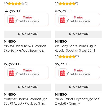
Boy Uyumlu Pratik Kozmetik
4.0
(
1
)
5.0
(
1
)
Taşıma Seti
349,99 TL
679,99 TL
Miniso
Miniso
Özel Koleksiyon
Özel Koleksiyon
Videolu Ürün
STOKTA YOK
STOKTA YOK
MINISO
MINISO
Miniso Lisanslı Renkli Seyahat
We Baby Bears Lisanslı Figür
Şişe Seti - 4 Adet Sızdırmaz
Kapaklı Seyahat Şişesi 30ml
Kişisel Bakım Taşıma Seti 19,5 cm
5.0
(
2
)
199,99 TL
99,99 TL
Miniso
Miniso
Özel Koleksiyon
Özel Koleksiyon
STOKTA YOK
STOKTA YOK
MINISO
MINISO
Maltesse Lisanslı Seyahat Şişe
Mikko Lisanslı Seyahat Şişe Seti
Seti (11 Adet) - Pratik ve Şirin
(5 Adet) - Cammy