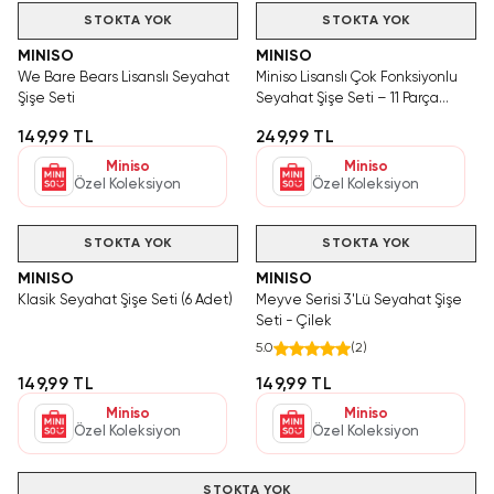
STOKTA YOK
STOKTA YOK
MINISO
MINISO
We Bare Bears Lisanslı Seyahat
Miniso Lisanslı Çok Fonksiyonlu
Şişe Seti
Seyahat Şişe Seti – 11 Parça
Sızdırmaz Pratik Bakım Seti 20,5
149,99 TL
249,99 TL
Cm
Miniso
Miniso
Özel Koleksiyon
Özel Koleksiyon
STOKTA YOK
STOKTA YOK
MINISO
MINISO
Klasik Seyahat Şişe Seti (6 Adet)
Meyve Serisi 3'Lü Seyahat Şişe
Seti - Çilek
5.0
(
2
)
149,99 TL
149,99 TL
Miniso
Miniso
Özel Koleksiyon
Özel Koleksiyon
STOKTA YOK