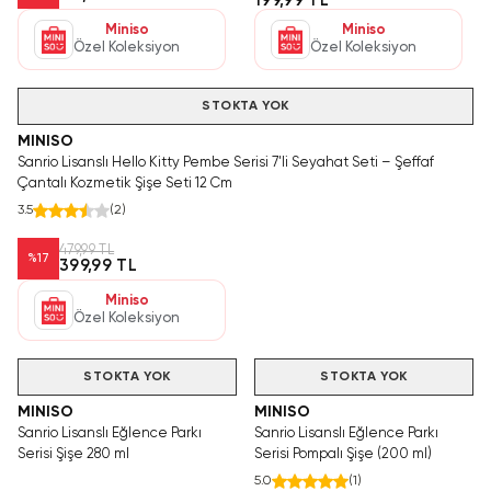
199,99 TL
Miniso
Miniso
Özel Koleksiyon
Özel Koleksiyon
Hızlı Teslimat
STOKTA YOK
MINISO
Sanrio Lisanslı Hello Kitty Pembe Serisi 7'li Seyahat Seti – Şeffaf
Çantalı Kozmetik Şişe Seti 12 Cm
3.5
(
2
)
479,99 TL
%
17
399,99 TL
Miniso
Özel Koleksiyon
STOKTA YOK
STOKTA YOK
MINISO
MINISO
Sanrio Lisanslı Eğlence Parkı
Sanrio Lisanslı Eğlence Parkı
Serisi Şişe 280 ml
Serisi Pompalı Şişe (200 ml)
5.0
(
1
)