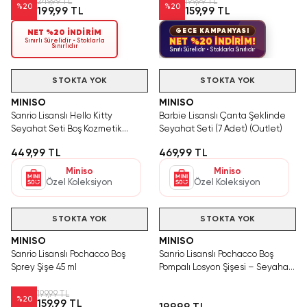
249,99 TL
199,99 TL
%
20
%
20
199,99 TL
159,99 TL
GECE KAMPANYASI
NET %20 İNDİRİM
NET %20 İNDİRİM!
Sınırlı Sürelidir • Stoklarla
Sınırlıdır
Sınırlı Sürelidir • Stoklarla Sınırlıdır
STOKTA YOK
STOKTA YOK
MINISO
MINISO
Sanrio Lisanslı Hello Kitty
Barbie Lisanslı Çanta Şeklinde
Seyahat Seti Boş Kozmetik
Seyahat Seti (7 Adet) (Outlet)
Şişeleri 17.5 Cm
449,99 TL
469,99 TL
Miniso
Miniso
Özel Koleksiyon
Özel Koleksiyon
Videolu Ürün
STOKTA YOK
STOKTA YOK
MINISO
MINISO
Sanrio Lisanslı Pochacco Boş
Sanrio Lisanslı Pochacco Boş
Sprey Şişe 45 ml
Pompalı Losyon Şişesi – Seyahat
Boy Kozmetik ve Krem Şişesi
199,99 TL
%
20
159,99 TL