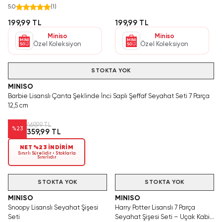
5.0
(
1
)
199,99 TL
199,99 TL
Miniso
Miniso
Özel Koleksiyon
Özel Koleksiyon
Hızlı Teslimat
STOKTA YOK
MINISO
Barbie Lisanslı Çanta Şeklinde İnci Saplı Şeffaf Seyahat Seti 7 Parça
12,5 cm
469,99 TL
%
23
359,99 TL
NET %23 İNDİRİM
Sınırlı Sürelidir • Stoklarla
Sınırlıdır
STOKTA YOK
STOKTA YOK
MINISO
MINISO
Snoopy Lisanslı Seyahat Şişesi
Harry Potter Lisanslı 7 Parça
Seti
Seyahat Şişesi Seti – Uçak Kabin