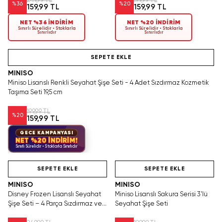
249,99 TL
199,99 TL
%
36
%
20
159,99 TL
159,99 TL
NET %36 İNDİRİM
NET %20 İNDİRİM
Sınırlı Sürelidir • Stoklarla
Sınırlı Sürelidir • Stoklarla
Sınırlıdır
Sınırlıdır
Yalnızca 2 Adet Kaldı. Tükenmeden Satın Al
SEPETE EKLE
MINISO
Miniso Lisanslı Renkli Seyahat Şişe Seti - 4 Adet Sızdırmaz Kozmetik
Taşıma Seti 19,5 cm
199,99 TL
%
20
159,99 TL
GECE KAMPANYASI
NET %20 İNDİRİM!
Sınırlı Sürelidir • Stoklarla Sınırlıdır
Yalnızca 4 Adet Kaldı.
Hızlı Teslimat
Videolu Ürün
Tükenmeden Satın Al
SEPETE EKLE
SEPETE EKLE
MINISO
MINISO
Disney Frozen Lisanslı Seyahat
Miniso Lisanslı Sakura Serisi 3'lü
Şişe Seti – 4 Parça Sızdırmaz ve
Seyahat Şişe Seti
Taşınabilir Bakım Seti