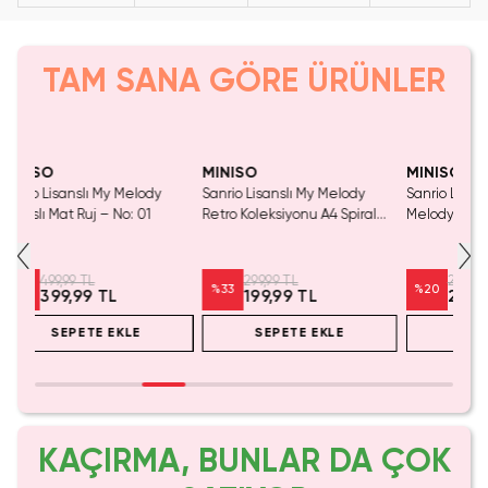
TAM SANA GÖRE ÜRÜNLER
Tükeniyor!
SAKIN KAÇIRMA!
MINISO
MINISO
MINIS
Sanrio Lisanslı My Melody
Sanrio Lisanslı Yaz Serisi My
Sanrio 
Retro Koleksiyonu A4 Spiral
Melody Karakterli Figür
Cam Ba
Telli 60 Sayfa Defter
Anahtarlık ve Dekoratif
Saplı Ş
Çanta Aksesuarı
299,99 TL
299,99 TL
%
33
%
20
%
20
199,99 TL
239,99 TL
SEPETE EKLE
SEPETE EKLE
KAÇIRMA, BUNLAR DA ÇOK