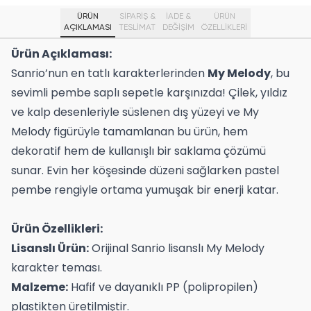
ÜRÜN
SİPARİŞ &
İADE &
ÜRÜN
AÇIKLAMASI
TESLİMAT
DEĞİŞİM
ÖZELLIKLERI
Ürün Açıklaması:
Sanrio’nun en tatlı karakterlerinden
My Melody
, bu
sevimli pembe saplı sepetle karşınızda! Çilek, yıldız
ve kalp desenleriyle süslenen dış yüzeyi ve My
Melody figürüyle tamamlanan bu ürün, hem
dekoratif hem de kullanışlı bir saklama çözümü
sunar. Evin her köşesinde düzeni sağlarken pastel
pembe rengiyle ortama yumuşak bir enerji katar.
Ürün Özellikleri:
Lisanslı Ürün:
Orijinal Sanrio lisanslı My Melody
karakter teması.
Malzeme:
Hafif ve dayanıklı PP (polipropilen)
plastikten üretilmiştir.