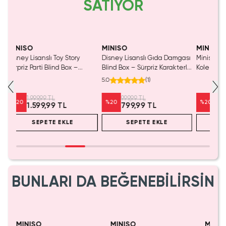
SATIYOR
SAKIN KAÇIRMA!
MINISO
MINISO
MINIS
Disney Lisanslı Gıda Damgası
Miniso Lisanslı Soft Fufu
Disney
Blind Box – Sürpriz Karakterli
Koleksiyonu Aç Tavşan Peluş
Prenses
Eğlenceli Sunum
Oyuncak
Koleks
5.0
(
1
)
999,99 TL
1.099,99 TL
%
20
%
20
%
20
799,99 TL
879,99 TL
SEPETE EKLE
SEPETE EKLE
BUNLARI DA BEĞENEBİLİRSİN
MINISO
MINISO
MI