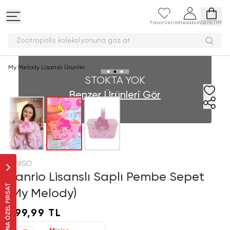
Favorilerim
Hesabım
SEPETİM
Zootropolis koleksiyonuna göz at
My Melody Lisanslı Ürünler
STOKTA YOK
Benzer Ürünleri Gör
MINISO
Sanrio Lisanslı Saplı Pembe Sepet
SANA ÖZEL FIRSAT
(My Melody)
399,99 TL