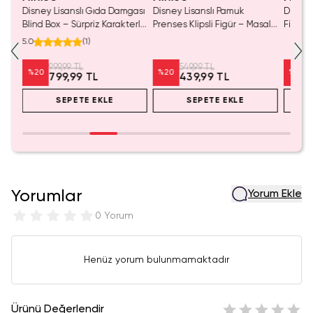
Damgası
Disney Lisanslı Pamuk
Disney Lisanslı Stitch Klipsli
Dis
akterli
Prenses Klipsli Figür – Masalsı
Figür Blind Box – Sevimli
Boy
Koleksiyon
Koleksiyon
Eğl
549,99 TL
549,99 TL
%
20
%
20
%
439,99 TL
439,99 TL
SEPETE EKLE
SEPETE EKLE
Yorumlar
Yorum Ekle
0 Yorum
Henüz yorum bulunmamaktadır
Ürünü Değerlendir