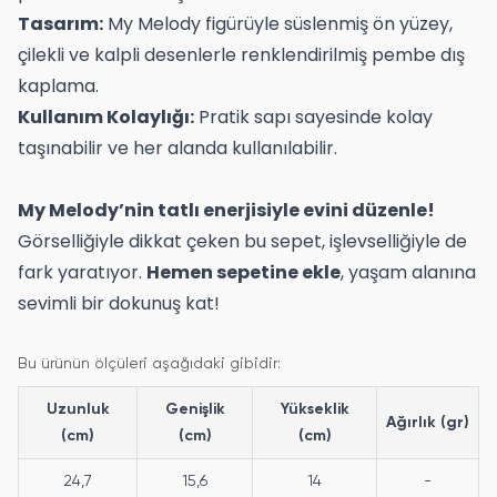
Tasarım:
My Melody figürüyle süslenmiş ön yüzey,
çilekli ve kalpli desenlerle renklendirilmiş pembe dış
kaplama.
Kullanım Kolaylığı:
Pratik sapı sayesinde kolay
taşınabilir ve her alanda kullanılabilir.
My Melody’nin tatlı enerjisiyle evini düzenle!
Görselliğiyle dikkat çeken bu sepet, işlevselliğiyle de
fark yaratıyor.
Hemen sepetine ekle
, yaşam alanına
sevimli bir dokunuş kat!
Bu ürünün ölçüleri aşağıdaki gibidir:
Uzunluk
Genişlik
Yükseklik
Ağırlık (gr)
(cm)
(cm)
(cm)
24,7
15,6
14
-