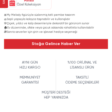
Miniso
Özel Koleksiyon
🎀
My Melody figürüyle süslenmiş tatlı pembe tasarım
🧺
Saplı yapısıyla kolayca taşınabilir ve kullanışlıdır
🌸
Çiçek, yıldız ve kalp desenleriyle dekoratif bir görünüm sunar
🏠
Ev düzeninde, ofiste veya çocuk odasında rahatlıkla kullanılabilir
🎁
Sanrio severler için şirin ve işlevsel hediye seçeneği
Stoğa Gelince Haber Ver
AYNI GÜN
%100 ORİJİNAL VE
HIZLI KARGO
LİSANSLI ÜRÜN
MEMNUNİYET
TAKSİTLİ
GARANTİSİ
ÖDEME SEÇENEKLERİ
MÜŞTERİ DESTEĞİ
HEP YANINIZDA