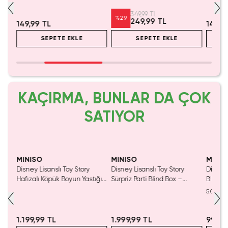
dil
Dokulu Islak Mendil 20 Adet
Viskon Yumuşak Ekonomik
Pratik 
Paket (80 Adet)
349,99 TL
%
29
249,99 TL
149,99 TL
149,9
SEPETE EKLE
SEPETE EKLE
KAÇIRMA, BUNLAR DA ÇOK
SATIYOR
MINISO
MINISO
MINIS
nslı
Disney Lisanslı Toy Story
Disney Lisanslı Toy Story
Disney
550
Hafızalı Köpük Boyun Yastığı
Sürpriz Parti Blind Box –
Blind B
– Seyahat 24 Cm
Koleksiyonluk Figür
Eğlenc
5.0
1.199,99 TL
1.999,99 TL
999,9