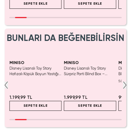
SEPETE EKLE
SEPETE EKLE
BUNLARI DA BEĞENEBİLİRSİN
MINISO
MINISO
MINIS
nslı
Disney Lisanslı Toy Story
Disney Lisanslı Toy Story
Disney
550
Hafızalı Köpük Boyun Yastığı
Sürpriz Parti Blind Box –
Blind B
– Seyahat 24 Cm
Koleksiyonluk Figür
Eğlenc
5.0
1.199,99 TL
1.999,99 TL
999,9
SEPETE EKLE
SEPETE EKLE