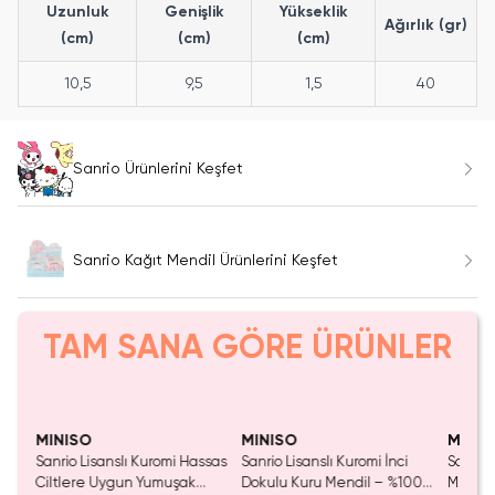
Uzunluk
Genişlik
Yükseklik
Ağırlık (gr)
(cm)
(cm)
(cm)
10,5
9,5
1,5
40
Sanrio Ürünlerini Keşfet
Sanrio Kağıt Mendil Ürünlerini Keşfet
TAM SANA GÖRE ÜRÜNLER
MINISO
MINISO
MINIS
Sanrio Lisanslı Kuromi Hassas
Sanrio Lisanslı Kuromi İnci
Sanrio 
Ciltlere Uygun Yumuşak
Dokulu Kuru Mendil – %100
Mendil 