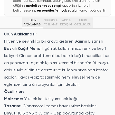
adımında, özet kısmındaki Sipariş Notu Ekle alanına tercih
ettiğiniz
modeli ve/veya rengi
yazabilirsiniz. Tercih
belirtmezseniz,
en popüler/en çok satılan
varyant gönderilir.
ÜRÜN
SİPARİŞ &
İADE &
ÜRÜN
AÇIKLAMASI
TESLİMAT
DEĞİŞİM
ÖZELLIKLERI
Ürün Açıklaması:
Hijyen ve sevimliliği bir araya getiren
Sanrio Lisanslı
Baskılı Kağıt Mendil
, günlük kullanımınıza renk ve keyif
katıyor! Cinnamoroll temalı bu baskılı kağıt mendiller, her
an yanınızda taşımak için mükemmel bir seçim. Yumuşak
dokusuyla cildinize dosttur ve kullanım sırasında konfor
sağlar. Havalı yıldız tasarımıyla hem işlevsel hem de
eğlenceli bir ürün arayanlar için idealdir.
Özellikler:
Malzeme:
Yüksek kaliteli yumuşak kağıt
Tasarım:
Cinnamoroll temalı havalı yıldız baskıları
Boyut:
10,5 x 9,5 x 1,5 cm - Cep boyutunda kolay