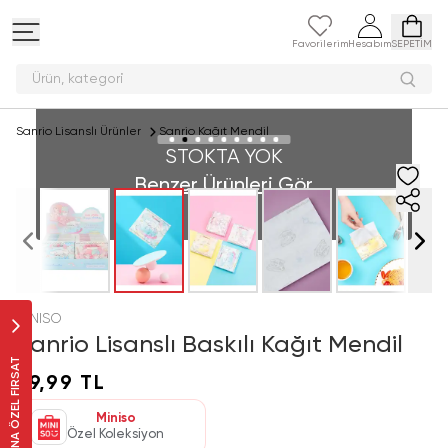
Favorilerim
Hesabım
SEPETİM
Ürün, ka
Sanrio Lisanslı Ürünler
Sanrio Kağıt Mendil
STOKTA YOK
Benzer Ürünleri Gör
MINISO
Sanrio Lisanslı Baskılı Kağıt Mendil
SANA ÖZEL FIRSAT
59,99 TL
Miniso
Özel Koleksiyon