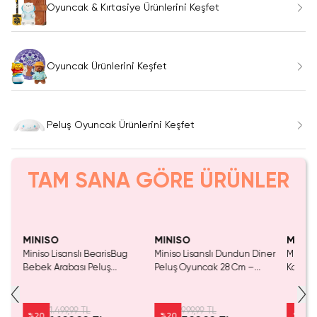
Oyuncak & Kırtasiye Ürünlerini Keşfet
Oyuncak Ürünlerini Keşfet
Peluş Oyuncak Ürünlerini Keşfet
TAM SANA GÖRE ÜRÜNLER
MINISO
MINISO
MINIS
cm
Miniso Lisanslı BearisBug
Miniso Lisanslı Dundun Diner
Miniso 
Bebek Arabası Peluş
Peluş Oyuncak 28 Cm –
Koleks
Oyuncak 20 Cm – Yumuşacık
Yumuşak Koleksiyonluk
Oyunc
1.499,99 TL
999,99 TL
%
20
%
20
%
18