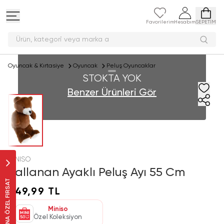
Favorilerim
Hesabım
SEPETİM
Ürün, kategori veya mark
Oyuncak & Kırtasiye
Oyuncak
Peluş Oyuncaklar
STOKTA YOK
Benzer Ürünleri Gör
MINISO
Sallanan Ayaklı Peluş Ayı 55 Cm
SANA ÖZEL FIRSAT
349,99 TL
Miniso
Özel Koleksiyon