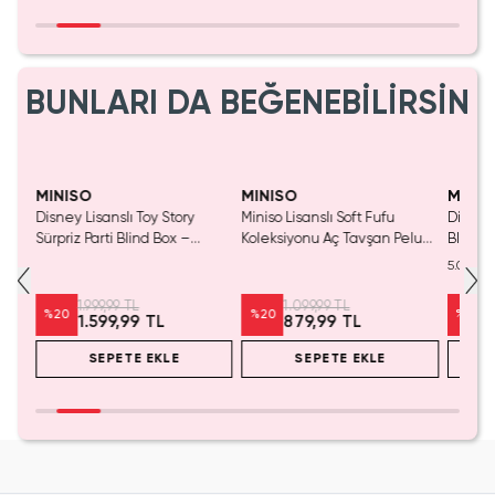
BUNLARI DA BEĞENEBİLİRSİN
SAKIN KAÇIRMA!
MINISO
MINISO
MINIS
ncak
Disney Lisanslı Toy Story
Miniso Lisanslı Soft Fufu
Disney
Sürpriz Parti Blind Box –
Koleksiyonu Aç Tavşan Peluş
Blind B
Koleksiyonluk Figür
Oyuncak
Eğlenc
5.0
1.999,99 TL
1.099,99 TL
%
20
%
20
%
20
1.599,99 TL
879,99 TL
SEPETE EKLE
SEPETE EKLE