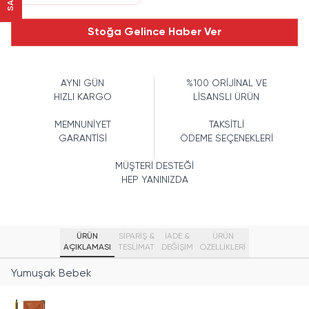
Stoğa Gelince Haber Ver
AYNI GÜN
%100 ORİJİNAL VE
HIZLI KARGO
LİSANSLI ÜRÜN
MEMNUNİYET
TAKSİTLİ
GARANTİSİ
ÖDEME SEÇENEKLERİ
MÜŞTERİ DESTEĞİ
HEP YANINIZDA
ÜRÜN
SİPARİŞ &
İADE &
ÜRÜN
AÇIKLAMASI
TESLİMAT
DEĞİŞİM
ÖZELLIKLERI
Yumuşak Bebek