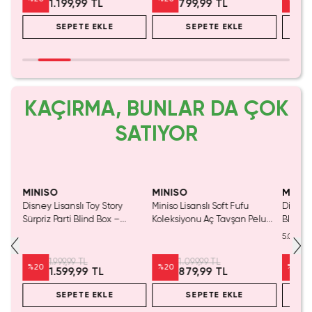
1.199,99 TL
799,99 TL
SEPETE EKLE
SEPETE EKLE
KAÇIRMA, BUNLAR DA ÇOK
SATIYOR
SAKIN KAÇIRMA!
MINISO
MINISO
MINIS
ncak
Disney Lisanslı Toy Story
Miniso Lisanslı Soft Fufu
Disney
Sürpriz Parti Blind Box –
Koleksiyonu Aç Tavşan Peluş
Blind B
Koleksiyonluk Figür
Oyuncak
Eğlenc
5.0
1.999,99 TL
1.099,99 TL
%
20
%
20
%
20
1.599,99 TL
879,99 TL
SEPETE EKLE
SEPETE EKLE