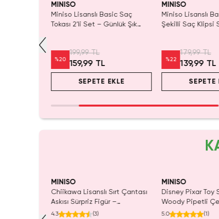
MINISO
MINISO
Figürlü
Miniso Lisanslı Basic Saç
Miniso Lisanslı B
 Çıt Çıt Ve
Tokası 2’li Set – Günlük Şık
Şekilli Saç Klipsi 
Tasarım 14,5 Cm
Eğlenceli Güçlü T
199,99 TL
179,99 TL
%
20
%
22
159,99 TL
139,99 TL
EKLE
SEPETE EKLE
SEPETE 
K
MINISO
MINISO
ı Çift Taraflı
Chiikawa Lisanslı Sırt Çantası
Disney Pixar Toy S
Mavi 140 x
Askısı Sürpriz Figür –
Woody Pipetli Çe
ada Konfor
Koleksiyonluk Blind Box
mL – Saplı Tasar
4.3
(
3
)
5.0
(
1
)