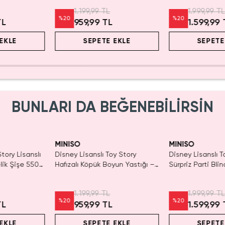
1.199,99 TL
1.999,99 TL
%
20
%
20
TL
959,99 TL
1.599,99 
EKLE
SEPETE EKLE
SEPETE
BUNLARI DA BEĞENEBİLİRSİN
MINISO
MINISO
tory Lisanslı
Disney Lisanslı Toy Story
Disney Lisanslı T
lik Şişe 550
Hafızalı Köpük Boyun Yastığı –
Sürpriz Parti Bli
ım
Seyahat 24 Cm
Koleksiyonluk Fig
1.199,99 TL
1.999,99 TL
%
20
%
20
TL
959,99 TL
1.599,99 
EKLE
SEPETE EKLE
SEPETE