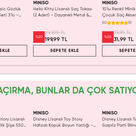
MINISO
MINISO
asic Gözlük
Hello Kitty Lisanslı Saç Tokası
10'lu Renkli Mini
Seti 3’lü –
(2 Adet) – Dayanıklı Metal &
Çocuk Saç Aksesu
utuş
Klasik Tasarım
Klipsler
5.0
(
1
)
249,99 TL
39,99 TL
%
20
%
20
199,99 TL
31,99 TL
EKLE
SEPETE EKLE
SEPETE
AÇIRMA, BUNLAR DA ÇOK SATIY
MINISO
MINISO
tory Lisanslı
Disney Lisanslı Toy Story
Disney Lisanslı T
lik Şişe 550
Hafızalı Köpük Boyun Yastığı –
Sürpriz Parti Bli
ım
Seyahat 24 Cm
Koleksiyonluk Fig