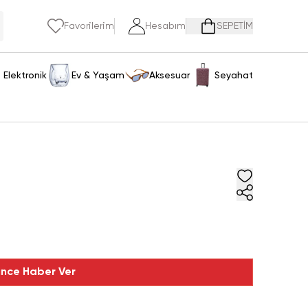
Favorilerim
Hesabım
SEPETİM
Elektronik
Ev & Yaşam
Aksesuar
Seyahat
ince Haber Ver