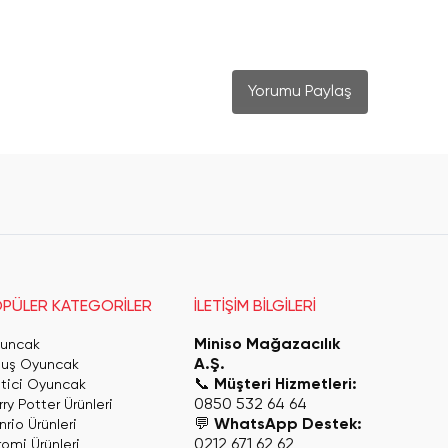
Yorumu Paylaş
PÜLER KATEGORİLER
İLETİŞİM BİLGİLERİ
Miniso Mağazacılık
uncak
A.Ş.
luş Oyuncak
📞
Müşteri Hizmetleri:
itici Oyuncak
0850 532 64 64
ry Potter Ürünleri
💬
WhatsApp Destek:
rio Ürünleri
0212 671 62 62
romi Ürünleri