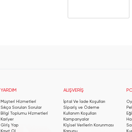
YARDIM
ALIŞVERİŞ
PO
Müşteri Hizmetleri
İptal Ve İade Koşulları
Oy
Sıkça Sorulan Sorular
Sipariş ve Ödeme
Pe
Bilgi Toplumu Hizmetleri
Kullanım Koşulları
Eğ
Kariyer
Kampanyalar
Har
Giriş Yap
Kişisel Verilerin Korunması
San
Kayıt Ol
Kanunu
Ku