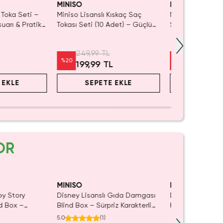
MINISO
MINISO
k Toka Seti –
Miniso Lisanslı Kıskaç Saç
Miniso Lisanslı 
arı & Pratik
Tokası Seti (10 Adet) – Güçlü
Set – Günlük K
Tutuşlu & Günlük Mini Toka
Aksesuarı
249,99 TL
299,99 TL
%
20
%
20
199,99 TL
239,99 
 EKLE
SEPETE EKLE
SEPET
OR
MINISO
MINISO
oy Story
Disney Lisanslı Gıda Damgası
Disney Lisanslı
nd Box –
Blind Box – Sürpriz Karakterli
Klipsli Figür – M
ür
Eğlenceli Sunum
Koleksiyon
5.0
(
1
)