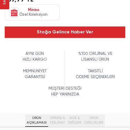
169,99 TL
Miniso
Özel Koleksiyon
Stoğa Gelince Haber Ver
AYNI GÜN
%100 ORİJİNAL VE
HIZLI KARGO
LİSANSLI ÜRÜN
MEMNUNİYET
TAKSİTLİ
GARANTİSİ
ÖDEME SEÇENEKLERİ
MÜŞTERİ DESTEĞİ
HEP YANINIZDA
ÜRÜN
SİPARİŞ &
İADE &
ÜRÜN
AÇIKLAMASI
TESLİMAT
DEĞİŞİM
ÖZELLIKLERI