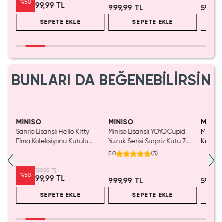
%
50
99,99 TL
999,99 TL
599,9
SEPETE EKLE
SEPETE EKLE
BUNLARI DA BEĞENEBİLİRSİN
Yalnızca 1 Adet Kaldı.
Tükenmeden Satın Al
MINISO
MINISO
MINIS
Sanrio Lisanslı Hello Kitty
Miniso Lisanslı YOYO Cupid
Miniso 
luş
Elma Koleksiyonu Kutulu
Yüzük Serisi Sürpriz Kutu 7
Kristal
Çelik Pipet
Cm – Blind Box
Cm
5.0
(
3
)
199,99 TL
%
50
99,99 TL
999,99 TL
599,9
SEPETE EKLE
SEPETE EKLE