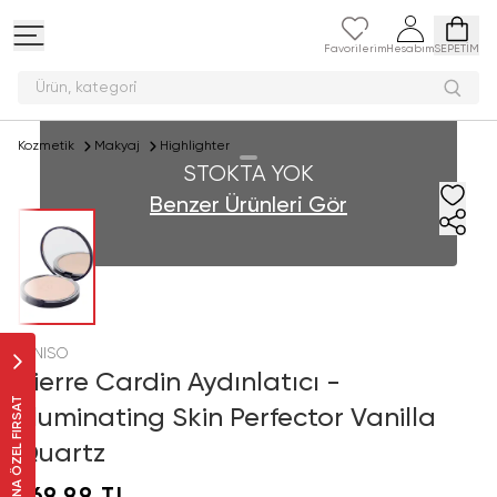
Favorilerim
Hesabım
SEPETİM
Ürün, kate
Kozmetik
Makyaj
Highlighter
STOKTA YOK
Benzer Ürünleri Gör
MINISO
Pierre Cardin Aydınlatıcı -
SANA ÖZEL FIRSAT
Illuminating Skin Perfector Vanilla
Quartz