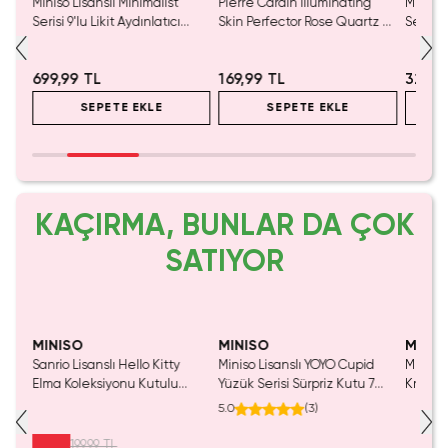
Miniso Lisanslı Minimalist
Pierre Cardin Illuminating
Miniso 
02
Serisi 9'lu Likit Aydınlatıcı
Skin Perfector Rose Quartz –
Serisi L
k
Paleti - Toprak Tonlu ve
Doğal Işıltı Veren Likit
Şampany
İpeksi Dokulu Kalıcı
Aydınlatıcı
Veren 
699,99 TL
169,99 TL
329,9
Highlighter
SEPETE EKLE
SEPETE EKLE
KAÇIRMA, BUNLAR DA ÇOK
SATIYOR
Yalnızca 1 Adet Kaldı.
Tükenmeden Satın Al
MINISO
MINISO
MINIS
Sanrio Lisanslı Hello Kitty
Miniso Lisanslı YOYO Cupid
Miniso 
luş
Elma Koleksiyonu Kutulu
Yüzük Serisi Sürpriz Kutu 7
Kristal
Çelik Pipet
Cm – Blind Box
Cm
5.0
(
3
)
199,99 TL