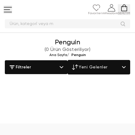
Favorilerim
Hesabım
SEPETİM
Ürün, kategori veya
Penguin
(
0 Ürün Gösteriliyor
)
Ana Sayfa
/
Penguin
Filtreler
Yeni Gelenler