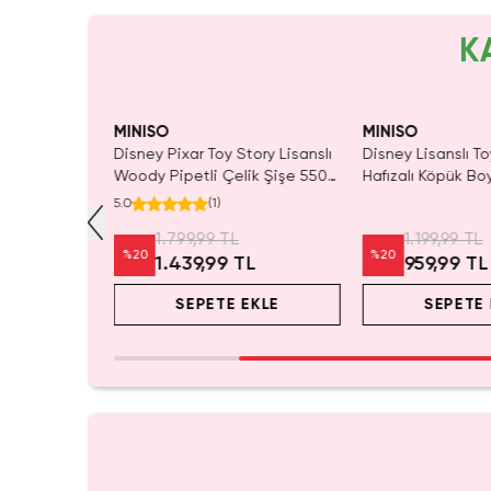
K
MINISO
MINISO
Sırt Çantası
Disney Pixar Toy Story Lisanslı
Disney Lisanslı To
 –
Woody Pipetli Çelik Şişe 550
Hafızalı Köpük Bo
d Box
mL – Saplı Tasarım
Seyahat 24 Cm
5.0
(
1
)
r
1.799,99 TL
1.199,99 TL
%
20
%
20
1.439,99 TL
959,99 TL
EKLE
SEPETE EKLE
SEPETE 