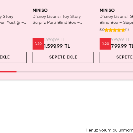
MINISO
MINISO
y Story
Disney Lisanslı Toy Story
Disney Lisanslı
yun Yastığı –
Sürpriz Parti Blind Box –
Blind Box – Sürpr
Koleksiyonluk Figür
Eğlenceli Sunum
5.0
(
1
)
1.999,99 TL
999,99 TL
%
20
%
20
1.599,99 TL
799,99 T
EKLE
SEPETE EKLE
SEPETE
Henüz yorum bulunmam