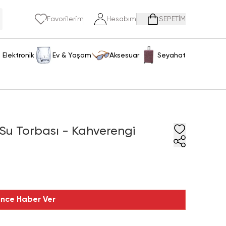
Favorilerim
Hesabım
SEPETİM
Elektronik
Ev & Yaşam
Aksesuar
Seyahat
 Su Torbası - Kahverengi
ince Haber Ver