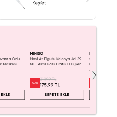
Keşfet
Kaldı.
 KAÇIRMA!
Tükeniyor!
ın Al
MINISO
MINISO
Lavanta Özlü
Mavi At Figürlü Kolonya Jel 29
Getwell Suya Da
ak Maskesi –
Ml – Alkol Bazlı Pratik El Hijyen
Bandı – 10'lu Pa
k Yumuşatıcı
Jeli
Boyutlu
4.5
(
6
)
 1 Adet
219,99 TL
39,99 TL
%
20
%
20
L
175,99 TL
31,99 TL
 EKLE
SEPETE EKLE
SEPET