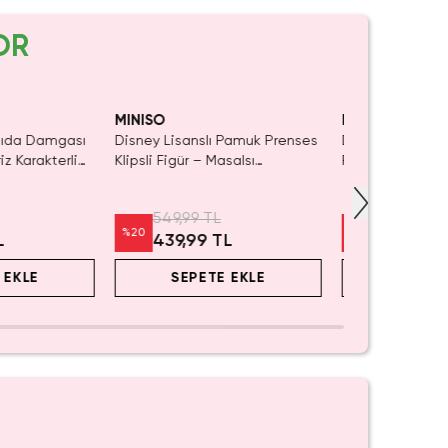
OR
MINISO
MINISO
 Gıda Damgası
Disney Lisanslı Pamuk Prenses
Disney Lisanslı S
iz Karakterli
Klipsli Figür – Masalsı
Figür Blind Box 
Koleksiyon
Koleksiyon
549,99 TL
549,99 TL
%
20
%
20
L
439,99 TL
439,99 
 EKLE
SEPETE EKLE
SEPET