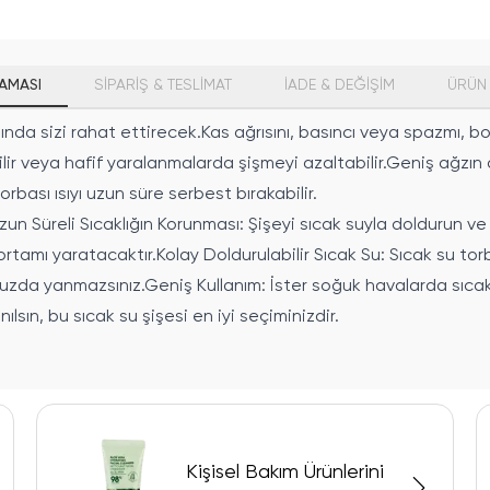
AMASI
SİPARİŞ & TESLİMAT
İADE & DEĞİŞİM
ÜRÜN 
a sizi rahat ettirecek.Kas ağrısını, basıncı veya spazmı, boyu
lir veya hafif yaralanmalarda şişmeyi azaltabilir.Geniş ağzın 
torbası ısıyı uzun süre serbest bırakabilir.
zun Süreli Sıcaklığın Korunması: Şişeyi sıcak suyla doldurun 
u ortamı yaratacaktır.Kolay Doldurulabilir Sıcak Su: Sıcak su t
unuzda yanmazsınız.Geniş Kullanım: İster soğuk havalarda sıcak
lsın, bu sıcak su şişesi en iyi seçiminizdir.
Kişisel Bakım Ürünlerini