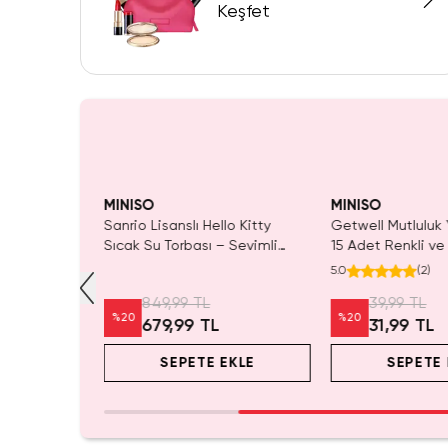
Keşfet
RMA!
MINISO
MINISO
ı Yara Bandı
Sanrio Lisanslı Hello Kitty
Getwell Mutluluk 
 Dayanıklı ve
Sıcak Su Torbası – Sevimli
15 Adet Renkli ve
Karakterli Ev Yaşam
Tasarım
5.0
(
2
)
Rahatlama Örtüsü
849,99 TL
39,99 TL
%
20
%
20
679,99 TL
31,99 TL
EKLE
SEPETE EKLE
SEPETE 