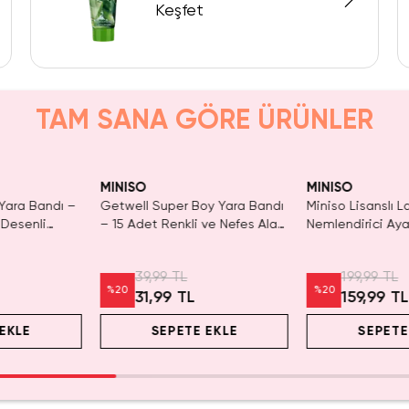
Keşfet
TAM SANA GÖRE ÜRÜNLER
Tükeniyor!
Yalnızca 3 Adet 
SAKIN
Tükenmeden Sat
MINISO
MINISO
Yara Bandı –
Getwell Super Boy Yara Bandı
Miniso Lisanslı 
 Desenli
– 15 Adet Renkli ve Nefes Alan
Nemlendirici Ay
Tasarım
Sertleşmiş Topu
Çorap Tipi Bakım
39,99 TL
199,99 TL
%
20
%
20
31,99 TL
159,99 T
EKLE
SEPETE EKLE
SEPETE