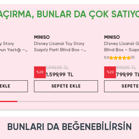
AÇIRMA, BUNLAR DA ÇOK SATIY
MINISO
MINISO
y Story
Disney Lisanslı Toy Story
Disney Lisanslı
yun Yastığı –
Sürpriz Parti Blind Box –
Blind Box – Sürpr
Koleksiyonluk Figür
Eğlenceli Sunum
5.0
(
1
)
1.999,99 TL
999,99 TL
%
20
%
20
1.599,99 TL
799,99 T
EKLE
SEPETE EKLE
SEPETE
BUNLARI DA BEĞENEBİLİRSİN