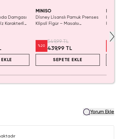
MINISO
MINISO
 Gıda Damgası
Disney Lisanslı Pamuk Prenses
Disney Lisanslı S
iz Karakterli
Klipsli Figür – Masalsı
Figür Blind Box 
Koleksiyon
Koleksiyon
549,99 TL
549,99 TL
%
20
%
20
L
439,99 TL
439,99 
 EKLE
SEPETE EKLE
SEPET
Yorum Ekle
aktadır