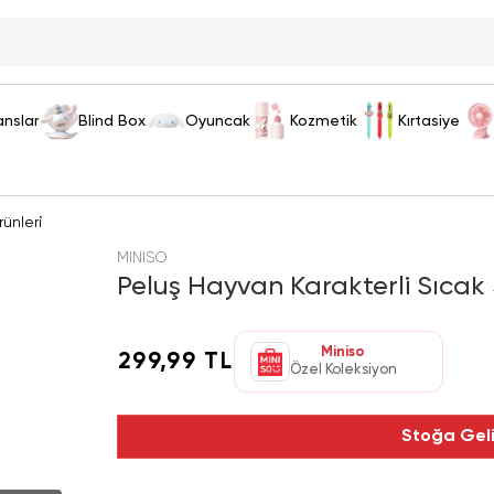
anslar
Blind Box
Oyuncak
Kozmetik
Kırtasiye
ünleri
MINISO
Peluş Hayvan Karakterli Sıcak
Miniso
299,99 TL
Özel Koleksiyon
Stoğa Gel