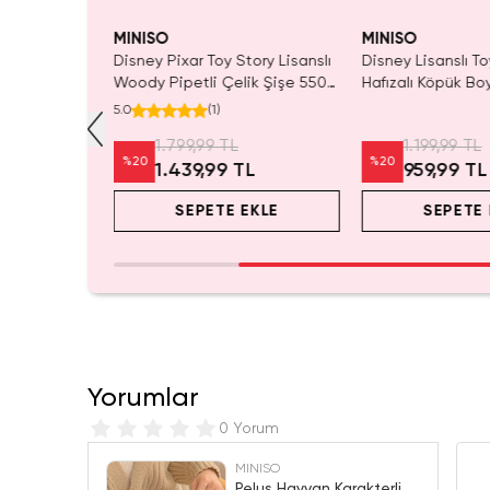
MINISO
MINISO
Sırt Çantası
Disney Pixar Toy Story Lisanslı
Disney Lisanslı To
 –
Woody Pipetli Çelik Şişe 550
Hafızalı Köpük Bo
d Box
mL – Saplı Tasarım
Seyahat 24 Cm
5.0
(
1
)
r
1.799,99 TL
1.199,99 TL
%
20
%
20
1.439,99 TL
959,99 TL
EKLE
SEPETE EKLE
SEPETE 
Yorumlar
0 Yorum
MINISO
Peluş Hayvan Karakterli