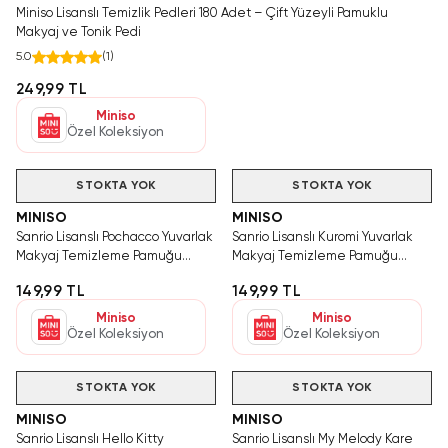
Miniso Lisanslı Temizlik Pedleri 180 Adet – Çift Yüzeyli Pamuklu
Makyaj ve Tonik Pedi
5.0
(
1
)
249,99 TL
Miniso
Özel Koleksiyon
STOKTA YOK
STOKTA YOK
MINISO
MINISO
Sanrio Lisanslı Pochacco Yuvarlak
Sanrio Lisanslı Kuromi Yuvarlak
Makyaj Temizleme Pamuğu
Makyaj Temizleme Pamuğu
100'lü
100'lü
149,99 TL
149,99 TL
Miniso
Miniso
Özel Koleksiyon
Özel Koleksiyon
STOKTA YOK
STOKTA YOK
MINISO
MINISO
Sanrio Lisanslı Hello Kitty
Sanrio Lisanslı My Melody Kare