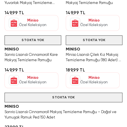
Yuvarlak Makyaj Temizleme
Makyaj Temizleme Pamuğu
Pamuğu
149,99 TL
149,99 TL
Miniso
Miniso
Özel Koleksiyon
Özel Koleksiyon
STOKTA YOK
STOKTA YOK
MINISO
MINISO
Sanrio Lisanslı Cinnamoroll Kare
Miniso Lisanslı Çilek Kız Makyaj
Makyaj Temizleme Pamuğu
Temizleme Pamuğu (180 Adet) –
Pamuklu ve Yumuşak Dokulu Cilt
149,99 TL
189,99 TL
Bakım Pedi
Miniso
Miniso
Özel Koleksiyon
Özel Koleksiyon
Hızlı Teslimat
STOKTA YOK
MINISO
Sanrio Lisanslı Cinnamoroll Makyaj Temizleme Pamuğu – Doğal ve
Yumuşak Pamuk Ped 150 Adet