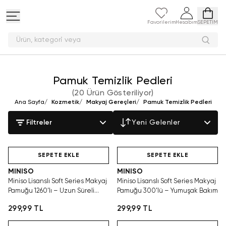
Favorilerim
Hesabım
SEPETİM
Ürün, kategori v
Pamuk Temizlik Pedleri
(
20 Ürün Gösteriliyor
)
Ana Sayfa
/
Kozmetik
/
Makyaj Gereçleri
/
Pamuk Temizlik Pedleri
Filtreler
Yeni Gelenler
Hızlı Teslimat
Hızlı Teslimat
SEPETE EKLE
SEPETE EKLE
MINISO
MINISO
Miniso Lisanslı Soft Series Makyaj
Miniso Lisanslı Soft Series Makyaj
Pamuğu 1260’lı – Uzun Süreli
Pamuğu 300’lü – Yumuşak Bakım
Bakım
299,99 TL
299,99 TL
Hızlı Teslimat
Hızlı Teslimat