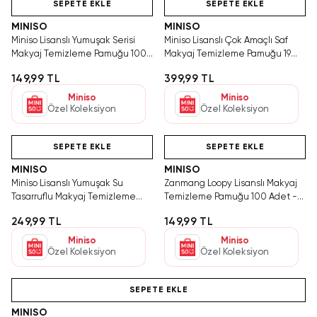
SEPETE EKLE
SEPETE EKLE
MINISO
MINISO
Miniso Lisanslı Yumuşak Serisi
Miniso Lisanslı Çok Amaçlı Saf
Makyaj Temizleme Pamuğu 100
Makyaj Temizleme Pamuğu 19
Adet Bakım Seti
Cm – %100 Pamuk Yumuşak
149,99 TL
399,99 TL
Dokulu
Miniso
Miniso
Özel Koleksiyon
Özel Koleksiyon
Hızlı Teslimat
Videolu Ürün
Hızlı Teslimat
SEPETE EKLE
SEPETE EKLE
MINISO
MINISO
Miniso Lisanslı Yumuşak Su
Zanmang Loopy Lisanslı Makyaj
Tasarruflu Makyaj Temizleme
Temizleme Pamuğu 100 Adet -
Pamuğu – 200 Adet – Nazik Cilt
Yumuşak ve Hassas Dokunuş 21,3
249,99 TL
149,99 TL
Bakımı
cm
Miniso
Miniso
Özel Koleksiyon
Özel Koleksiyon
Hızlı Teslimat
SEPETE EKLE
MINISO