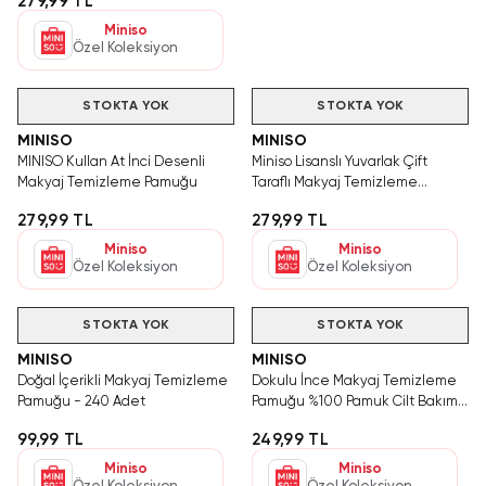
279,99 TL
Miniso
Özel Koleksiyon
Hızlı Teslimat
STOKTA YOK
STOKTA YOK
MINISO
MINISO
MINISO Kullan At İnci Desenli
Miniso Lisanslı Yuvarlak Çift
Makyaj Temizleme Pamuğu
Taraflı Makyaj Temizleme
Pamuğu – Ultra Yumuşak ve
279,99 TL
279,99 TL
Doğal 225 Adet
Miniso
Miniso
Özel Koleksiyon
Özel Koleksiyon
Videolu Ürün
Hızlı Teslimat
STOKTA YOK
STOKTA YOK
MINISO
MINISO
Doğal İçerikli Makyaj Temizleme
Dokulu İnce Makyaj Temizleme
Pamuğu - 240 Adet
Pamuğu %100 Pamuk Cilt Bakım
ve Tonik Pamuğu
99,99 TL
249,99 TL
Miniso
Miniso