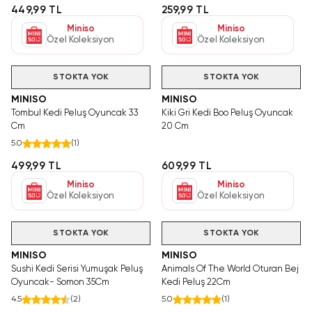
449,99 TL
259,99 TL
Miniso
Miniso
Özel Koleksiyon
Özel Koleksiyon
STOKTA YOK
STOKTA YOK
MINISO
MINISO
Tombul Kedi Peluş Oyuncak 33
Kiki Gri Kedi Boo Peluş Oyuncak
Cm
20 Cm
5.0
(
1
)
499,99 TL
609,99 TL
Miniso
Miniso
Özel Koleksiyon
Özel Koleksiyon
STOKTA YOK
STOKTA YOK
MINISO
MINISO
Sushi Kedi Serisi Yumuşak Peluş
Animals Of The World Oturan Bej
Oyuncak- Somon 35Cm
Kedi Peluş 22Cm
4.5
(
2
)
5.0
(
1
)