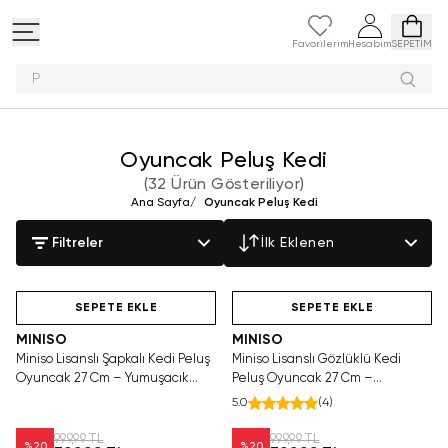
Favorilerim
Hesabım
SEPETİM
Peluş oyunc
Oyuncak Peluş Kedi
(
32 Ürün Gösteriliyor
)
Ana Sayfa
/
Oyuncak Peluş Kedi
Filtreler
İlk Eklenen
Videolu Ürün
Hızlı Teslimat
SEPETE EKLE
SEPETE EKLE
MINISO
MINISO
Miniso Lisanslı Şapkalı Kedi Peluş
Miniso Lisanslı Gözlüklü Kedi
Oyuncak 27 Cm – Yumuşacık
Peluş Oyuncak 27 Cm –
Sarılmalık Tasarım
Yumuşacık Uyku Arkadaşı
5.0
(
4
)
999,99 TL
999,99 TL
%
20
%
20