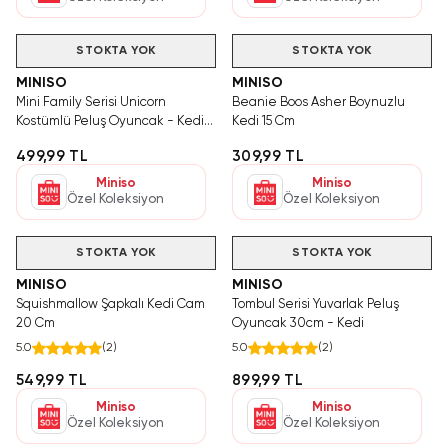
STOKTA YOK
STOKTA YOK
MINISO
MINISO
Mini Family Serisi Unicorn
Beanie Boos Asher Boynuzlu
Kostümlü Peluş Oyuncak - Kedi
Kedi 15 Cm
23Cm
499,99 TL
309,99 TL
Miniso
Miniso
Özel Koleksiyon
Özel Koleksiyon
STOKTA YOK
STOKTA YOK
MINISO
MINISO
Squishmallow Şapkalı Kedi Cam
Tombul Serisi Yuvarlak Peluş
20 Cm
Oyuncak 30cm - Kedi
5.0
(
2
)
5.0
(
2
)
549,99 TL
899,99 TL
Miniso
Miniso
Özel Koleksiyon
Özel Koleksiyon