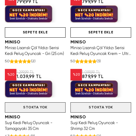
799,99 TL
799,99 TL
GECE KAMPANYASI
GECE KAMPANYASI
NET %20 İNDİRİM!
NET %20 İNDİRİM!
Sınırlı Sürelidir • Stoklarla Sınırlıdır
Sınırlı Sürelidir • Stoklarla Sınırlıdır
Tükeniyor!
Hızlı Teslimat
Videolu Ürün
SEPETE EKLE
SEPETE EKLE
MINISO
MINISO
Miniso Lisanslı Çöl Yıldızı Serisi
Miniso Lisanslı Çöl Yıldızı Serisi
Kedi Peluş Oyuncak - Gri (25 cm)
Kedi Peluş Oyuncak Krem – Ultra
Yumuşak Sarılmalık Uyku
5.0
(
2
)
5.0
(
3
)
Arkadaşı 25 Cm
1.299,99 TL
1.099,99 TL
%
20
%
20
1.039,99 TL
879,99 TL
GECE KAMPANYASI
GECE KAMPANYASI
NET %20 İNDİRİM!
NET %20 İNDİRİM!
Sınırlı Sürelidir • Stoklarla Sınırlıdır
Sınırlı Sürelidir • Stoklarla Sınırlıdır
STOKTA YOK
STOKTA YOK
MINISO
MINISO
Suşi Kedi Peluş Oyuncak -
Suşi Kedi Peluş Oyuncak -
Tamagoyaki 35 Cm
Shrimp 32 Cm