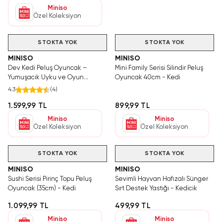
Miniso
Özel Koleksiyon
STOKTA YOK
STOKTA YOK
MINISO
MINISO
Dev Kedi Peluş Oyuncak –
Mini Family Serisi Silindir Peluş
Yumuşacık Uyku ve Oyun
Oyuncak 40cm - Kedi
Arkadaşı 90 Cm
4.3
(
4
)
1.599,99 TL
899,99 TL
Miniso
Miniso
Özel Koleksiyon
Özel Koleksiyon
STOKTA YOK
STOKTA YOK
MINISO
MINISO
Sushi Serisi Pirinç Topu Peluş
Sevimli Hayvan Hafızalı Sünger
Oyuncak (35cm) - Kedi
Sırt Destek Yastığı - Kedicik
1.099,99 TL
499,99 TL
Miniso
Miniso