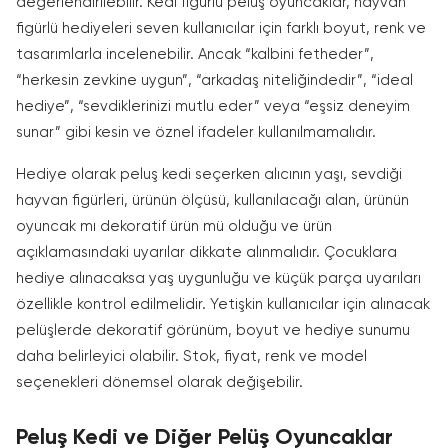
değerlendirilebilir. Kedi figürlü pelüş oyuncaklar, hayvan
figürlü hediyeleri seven kullanıcılar için farklı boyut, renk ve
tasarımlarla incelenebilir. Ancak “kalbini fetheder”,
“herkesin zevkine uygun”, “arkadaş niteliğindedir”, “ideal
hediye”, “sevdiklerinizi mutlu eder” veya “eşsiz deneyim
sunar” gibi kesin ve öznel ifadeler kullanılmamalıdır.
Hediye olarak peluş kedi seçerken alıcının yaşı, sevdiği
hayvan figürleri, ürünün ölçüsü, kullanılacağı alan, ürünün
oyuncak mı dekoratif ürün mü olduğu ve ürün
açıklamasındaki uyarılar dikkate alınmalıdır. Çocuklara
hediye alınacaksa yaş uygunluğu ve küçük parça uyarıları
özellikle kontrol edilmelidir. Yetişkin kullanıcılar için alınacak
pelüşlerde dekoratif görünüm, boyut ve hediye sunumu
daha belirleyici olabilir. Stok, fiyat, renk ve model
seçenekleri dönemsel olarak değişebilir.
Peluş Kedi ve Diğer Pelüş Oyuncaklar