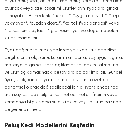
büyük peluş kedi, dekoratif kedi pelüş, karakter temalı kedi
oyuncak veya özel tasarımlı ürünler aynı fiyat aralığında
olmayabilir. Bu nedenle “hesaplı”, “uygun maliyetli”, “cep
yakmayan”, “cüzdan dostu”, “kaliteli fiyat dengesi” veya
“herkes için ulaşılabilir” gibi kesin fiyat ve değer ifadeleri
kullanılmamalıdır.
Fiyat değerlendirmesi yapılırken yalnızca ürün bedeline
değil; ürünün ölçüsüne, kullanım amacına, yaş uygunluğuna,
materyal bilgisine, lisans açıklamasına, bakım talimatına
ve ürün açıklamasındaki detaylara da bakılmalıdır. Güncel
fiyat, stok, kampanya, renk, model ve ürün özellikleri
dönemsel olarak değişebileceği için alışveriş öncesinde
ürün sayfasındaki bilgiler kontrol edilmelidir. İndirim veya
kampanya bilgisi varsa süre, stok ve koşullar ürün bazında
değerlendirilmelidir.
Peluş Kedi Modellerini Keşfedin