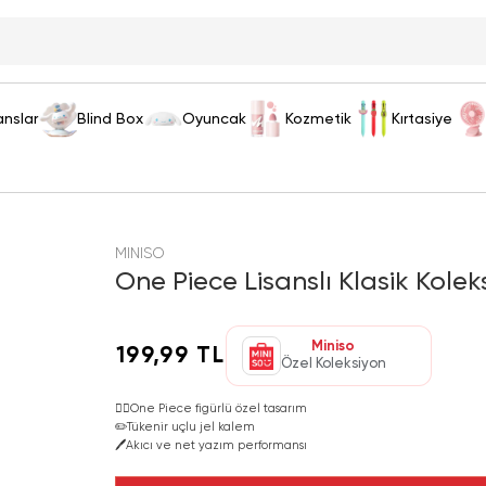
anslar
Blind Box
Oyuncak
Kozmetik
Kırtasiye
MINISO
One Piece Lisanslı Klasik Kole
Miniso
199,99 TL
Özel Koleksiyon
🏴‍☠️
One Piece figürlü özel tasarım
✏️
Tükenir uçlu jel kalem
🖊️
Akıcı ve net yazım performansı