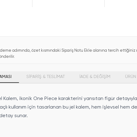
deme adımında, özet kısmındaki Sipariş Notu Ekle alanına tercih ettiğiniz
nderilir.
AMASI
SİPARİŞ & TESLİMAT
İADE & DEĞİŞİM
ÜRÜN 
l Kalem, ikonik One Piece karakterini yansıtan figür detayıyla 
çlı kullanım için tasarlanan bu jel kalem, hem işlevsel hem de
 detay sunar.