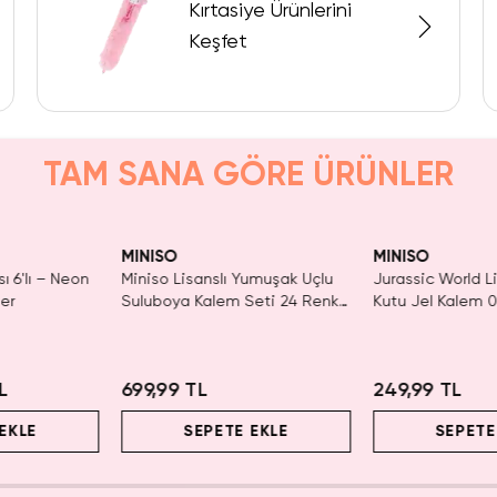
Kırtasiye Ürünlerini
Keşfet
TAM SANA GÖRE ÜRÜNLER
KAÇIRMA!
Tükeniyor!
MINISO
MINISO
ı 6'lı – Neon
Miniso Lisanslı Yumuşak Uçlu
Jurassic World Li
er
Suluboya Kalem Seti 24 Renk
Kutu Jel Kalem 
Esnek Fırça Uçlu
Mürekkep 14.7 C
L
699,99 TL
249,99 TL
EKLE
SEPETE EKLE
SEPETE