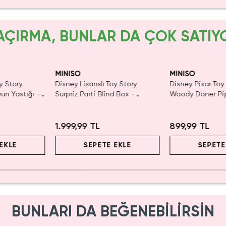
AÇIRMA, BUNLAR DA ÇOK SATIY
MINISO
MINISO
y Story
Disney Lisanslı Toy Story
Disney Pixar Toy 
yun Yastığı –
Sürpriz Parti Blind Box –
Woody Döner Pip
Koleksiyonluk Figür
mL – Kovboy Tem
1.999,99 TL
899,99 TL
EKLE
SEPETE EKLE
SEPETE
BUNLARI DA BEĞENEBİLİRSİN