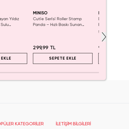
aldı.
 KAÇIRMA!
Tükeniyor!
ın Al
MINISO
MINISO
ayan Yıldız
Cutie Serisi Roller Stamp
Disney Lisanslı
 Sulu
Panda – Hızlı Baskı Sunan
Blind Box – Sürp
ı 21 cm
Dekoratif Kırtasiye Damgası
Eğlenceli Sunu
5.0
(
1
)
2.5 Cm
299,99 TL
999,99 TL
 EKLE
SEPETE EKLE
SEPET
PÜLER KATEGORİLER
İLETİŞİM BİLGİLERİ