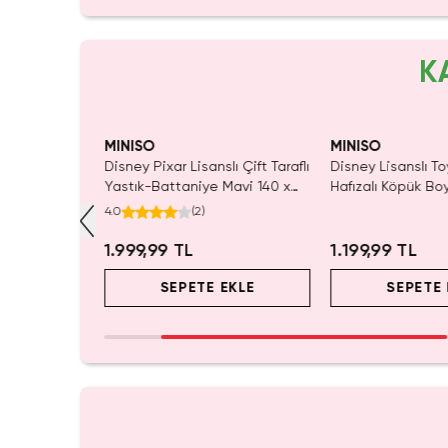
K
MINISO
MINISO
Sırt Çantası
Disney Pixar Lisanslı Çift Taraflı
Disney Lisanslı To
 –
Yastık-Battaniye Mavi 140 x
Hafızalı Köpük Bo
d Box
100 Cm – 2'si 1 Arada Konfor
Seyahat 24 Cm
4.0
(
2
)
r
1.999,99 TL
1.199,99 TL
EKLE
SEPETE EKLE
SEPETE 