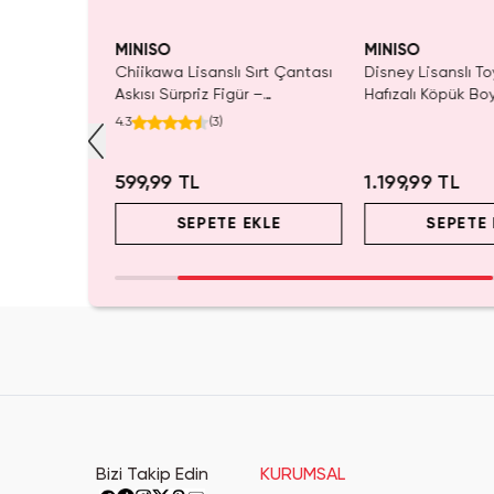
MINISO
MINISO
ı Çift Taraflı
Chiikawa Lisanslı Sırt Çantası
Disney Lisanslı To
Mavi 140 x
Askısı Sürpriz Figür –
Hafızalı Köpük Bo
ada Konfor
Koleksiyonluk Blind Box
Seyahat 24 Cm
4.3
(
3
)
Anahtarlık Aksesuar
599,99 TL
1.199,99 TL
EKLE
SEPETE EKLE
SEPETE 
Bizi Takip Edin
KURUMSAL