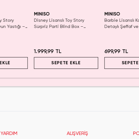
Yalnızca 1 Adet K
SAKIN
Tükenmeden Sat
MINISO
MINISO
y Story
Disney Lisanslı Toy Story
Barbie Lisanslı K
yun Yastığı –
Sürpriz Parti Blind Box –
Detaylı Şeffaf ve
Koleksiyonluk Figür
Kozmetik Çantas
1.999,99 TL
699,99 TL
EKLE
SEPETE EKLE
SEPETE
YARDIM
ALIŞVERİŞ
PO