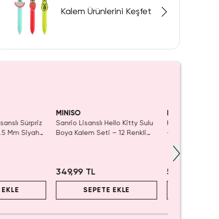
Kalem Ürünlerini Keşfet
MINISO
MINISO
sanslı Sürpriz
Sanrio Lisanslı Hello Kitty Sulu
Kokulu Keçeli Bo
0.5 Mm Siyah
Boya Kalem Seti – 12 Renkli
– Canlı Renkler 
m
Yıkanabilir 14,7 Cm
Kokular
349,99 TL
549,99 TL
 EKLE
SEPETE EKLE
SEPET