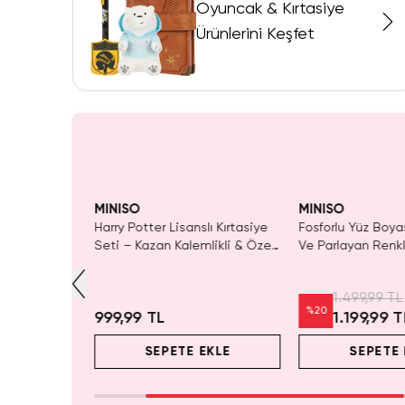
Oyuncak & Kırtasiye
Ürünlerini Keşfet
KAÇIRMA!
yor!
Tükeniyor!
SAKIN 
MINISO
MINISO
romi Kalem
Harry Potter Lisanslı Kırtasiye
Fosforlu Yüz Boyas
l & Ofis İçin
Seti – Kazan Kalemlikli & Özel
Ve Parlayan Renkl
Tasarım
1.499,99 TL
%
20
999,99 TL
1.199,99 T
EKLE
SEPETE EKLE
SEPETE 