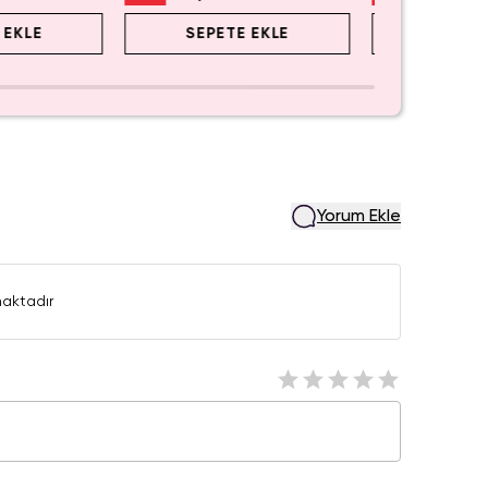
 EKLE
SEPETE EKLE
SEPET
Yorum Ekle
aktadır