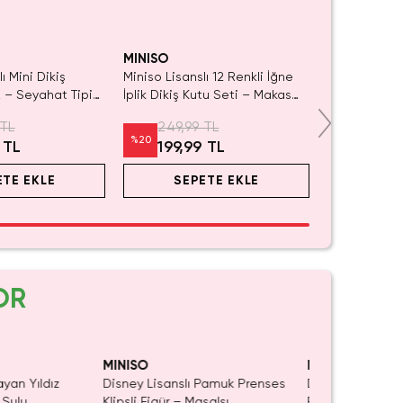
det Kaldı.
Yalnızca 3 Adet Kaldı.
 Satın Al
Tükenmeden Satın Al
MINISO
ı Mini Dikiş
Miniso Lisanslı 12 Renkli İğne
 – Seyahat Tipi
İplik Dikiş Kutu Seti – Makas
ratik Onarım Seti
ve Mezura Dahil Pratik
 TL
249,99 TL
Seyahat Seti 13 Cm
%
20
 TL
199,99 TL
ETE EKLE
SEPETE EKLE
OR
aldı.
ın Al
MINISO
MINISO
ayan Yıldız
Disney Lisanslı Pamuk Prenses
Disney Lisanslı
 Sulu
Klipsli Figür – Masalsı
Blind Box – Sürp