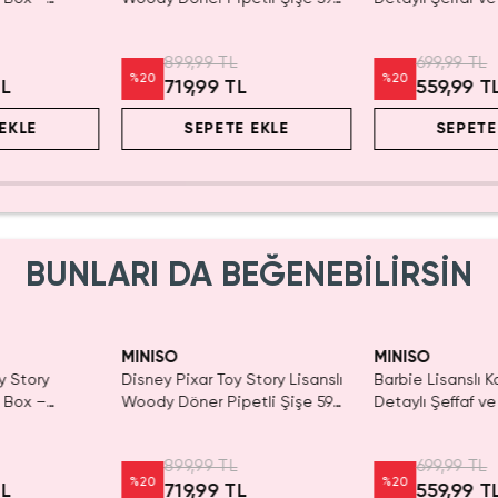
r
mL – Kovboy Temalı Tasarım
Kozmetik Çantas
899,99 TL
699,99 TL
%
20
%
20
TL
719,99 TL
559,99 T
EKLE
SEPETE EKLE
SEPETE
BUNLARI DA BEĞENEBİLİRSİN
Yalnızca 1 Adet K
Tükenmeden Sat
MINISO
MINISO
y Story
Disney Pixar Toy Story Lisanslı
Barbie Lisanslı K
d Box –
Woody Döner Pipetli Şişe 590
Detaylı Şeffaf ve
r
mL – Kovboy Temalı Tasarım
Kozmetik Çantas
899,99 TL
699,99 TL
%
20
%
20
TL
719,99 TL
559,99 T