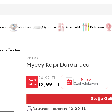
anslar
Blind Box
Oyuncak
Kozmetik
Kırtasiye
anım Ürünleri
MINISO
Mycey Kapı Durdurucu
24,99 TL
Miniso
%
48
Özel Koleksiyon
12,99 TL
İndirim
Stoğa Gel
Bu üründen kazancınız
12,00 TL