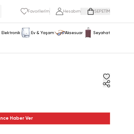
Favorilerim
Hesabım
SEPETİM
Elektronik
Ev & Yaşam
Aksesuar
Seyahat
ince Haber Ver