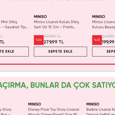
t Kaldı.
Yalnızca 4 A
Satın Al
Tükenmeden
MINISO
MINISO
 Mini Dikiş
Miniso Lisanslı Kutulu Dikiş
Miniso Lisansl
 – Seyahat Tipi
Seti Gri 15 Cm – Pratik
Kutusu Beyaz
atik Onarım Seti
Seyahat ve Ev Tipi Tamir Kiti
Taşınabilir P
TL
349,99 TL
249,99
12 Cm
%
20
%
20
 TL
279,99 TL
199,99
TE EKLE
SEPETE EKLE
SEP
AÇIRMA, BUNLAR DA ÇOK SATIY
Yalnızca 1 Adet K
Tükenmeden Sat
MINISO
MINISO
y Story
Disney Pixar Toy Story Lisanslı
Barbie Lisanslı K
d Box –
Woody Döner Pipetli Şişe 590
Detaylı Şeffaf ve