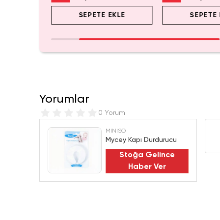
EKLE
SEPETE EKLE
SEPETE 
Yorumlar
0 Yorum
MINISO
Mycey Kapı Durdurucu
Stoğa Gelince
Haber Ver