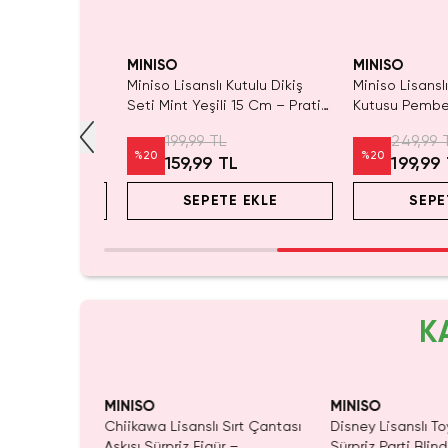
Tükeniyor!
Yalnızca 1 Ade
Tükenmeden 
MINISO
MINISO
 Kutulu Dikiş
Miniso Lisanslı Kutulu Dikiş
Miniso Lisanslı
Seti Mint Yeşili 15 Cm – Pratik
Kutusu Pembe
ipi Tamir Kiti
Seyahat ve Ev Tipi Tamir Kiti
Taşınabilir Pr
L
199,99 TL
249,99 
12 Cm
%
20
%
20
TL
159,99 TL
199,99
E EKLE
SEPETE EKLE
SEPE
K
MINISO
MINISO
ı Çift Taraflı
Chiikawa Lisanslı Sırt Çantası
Disney Lisanslı To
Mavi 140 x
Askısı Sürpriz Figür –
Sürpriz Parti Blin