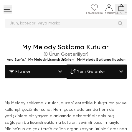
Favorilerim
Hesabım
SEPETİM
Ürün, kategori veya mark
My Melody Saklama Kutuları
(
0 Ürün Gösteriliyor
)
Ana Sayfa
/
My Melody Lisanslı Ürünler
/
My Melody Saklama Kutuları
Filtreler
Yeni Gelenler
My Melody saklama kutuları, düzeni estetikle buluşturan şık ve
kullanışlı çözümler sunar. Hem çocuk odalarında hem de
yetişkinlere ait yaşam alanlarında dekoratif bir dokunuş
sağlayan bu lisanslı saklama kutuları, sevimli tasarımlarıyla
Miniso’nun en çok tercih edilen organizasyon ürünleri arasında