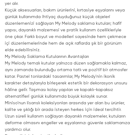
yer alır.
Küçük aksesuarları, bakım ürünlerini, kırtasiye eşyalarını veya
günlük kullanımda ihtiyaç duyduğunuz küçük objeleri
düzenlemenizi sağlayan My Melody saklama kutuları; hafif
yapısı, dayanıklı malzemesi ve pratik kullanım özellikleriyle
öne çıkar. Farklı boyut ve modelleri sayesinde hem çekmece
içi düzenlemelerinde hem de açık raflarda şık bir görünüm
elde edebilirsiniz.
My Melody Saklama Kutularının Avantajları
My Melody temalı kutular yalnızca düzen sağlamakla kalmaz,
aynı zamanda bulunduğu ortama tatlı ve pozitif bir atmosfer
katar. Pastel tonlardaki tasarımlar, My Melody'nin ikonik
karakter detaylarıyla birleşerek estetik bir dekorasyon unsuru
hâline gelir. Taşıması kolay yapıları ve kapaklı-kapaksız
alternatifleri günlük kullanımda büyük kolaylık sunar.
Miniso’nun lisanslı koleksiyonları arasında yer alan bu ürünler,
kalite ve şıklığı bir arada isteyen herkes için ideal tercihtir.
Uzun süreli kullanım sağlayan dayanıklı malzemeler, kutuların
deforme olmasını engeller ve eşyalarınızı güvenle saklamanıza
yardımcı olur.