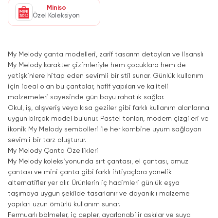
Miniso
Özel Koleksiyon
My Melody çanta modelleri, zarif tasarım detayları ve lisanslı
My Melody karakter çizimleriyle hem çocuklara hem de
yetişkinlere hitap eden sevimli bir stil sunar. Günlük kullanım
için ideal olan bu çantalar, hafif yapıları ve kaliteli
malzemeleri sayesinde gün boyu rahatlık sağlar.
Okul, iş, alışveriş veya kısa geziler gibi farklı kullanım alanlarına
uygun birçok model bulunur. Pastel tonları, modern çizgileri ve
ikonik My Melody sembolleri ile her kombine uyum sağlayan
sevimli bir tarz oluşturur.
My Melody Çanta Özellikleri
My Melody koleksiyonunda sırt çantası, el çantası, omuz
çantası ve mini çanta gibi farklı ihtiyaçlara yönelik
alternatifler yer alır. Ürünlerin iç hacimleri günlük eşya
taşımaya uygun şekilde tasarlanır ve dayanıklı malzeme
yapıları uzun ömürlü kullanım sunar.
Fermuarlı bölmeler, iç cepler, ayarlanabilir askılar ve suya