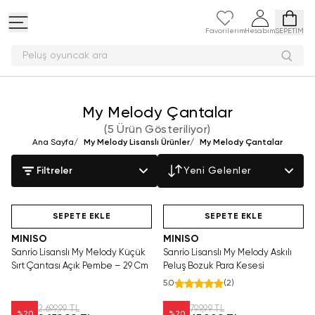
Favorilerim
Hesabım
SEPETİM
Peluş oyuncak ara
My Melody Çantalar
(
5 Ürün Gösteriliyor
)
Ana Sayfa
/
My Melody Lisanslı Ürünler
/
My Melody Çantalar
Filtreler
Yeni Gelenler
Yalnızca 1 Adet Kaldı.
SAKIN KAÇIRMA!
Hızlı Teslimat
Tükenmeden Satın Al
SEPETE EKLE
SEPETE EKLE
MINISO
MINISO
Sanrio Lisanslı My Melody Küçük
Sanrio Lisanslı My Melody Askılı
Sırt Çantası Açık Pembe – 29 Cm
Peluş Bozuk Para Kesesi
5.0
(
2
)
2.699,99 TL
799,99 TL
%
20
%
20