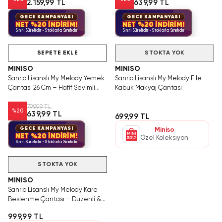
2.159,99 TL
639,99 TL
GECE KAMPANYASI
GECE KAMPANYASI
NET %20 İNDİRİM!
NET %20 İNDİRİM!
Sınırlı Sürelidir • Stoklarla Sınırlıdır
Sınırlı Sürelidir • Stoklarla Sınırlıdır
Yalnızca 2 Adet Kaldı.
Tükenmeden Satın Al
SEPETE EKLE
STOKTA YOK
MINISO
MINISO
Sanrio Lisanslı My Melody Yemek
Sanrio Lisanslı My Melody File
Çantası 26 Cm – Hafif Sevimli
Kabuk Makyaj Çantası
Lunch Bag
799,99 TL
%
20
639,99 TL
699,99 TL
GECE KAMPANYASI
Miniso
NET %20 İNDİRİM!
Özel Koleksiyon
Sınırlı Sürelidir • Stoklarla Sınırlıdır
Videolu Ürün
STOKTA YOK
MINISO
Sanrio Lisanslı My Melody Kare
Beslenme Çantası – Düzenli &
Şık Taşıma Çantası
999,99 TL