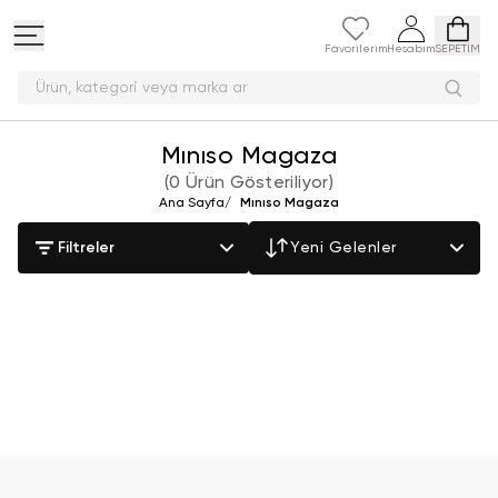
Favorilerim
Hesabım
SEPETİM
Ürün, kategori veya marka a
Mınıso Magaza
(
0 Ürün Gösteriliyor
)
Ana Sayfa
/
Mınıso Magaza
Filtreler
Yeni Gelenler