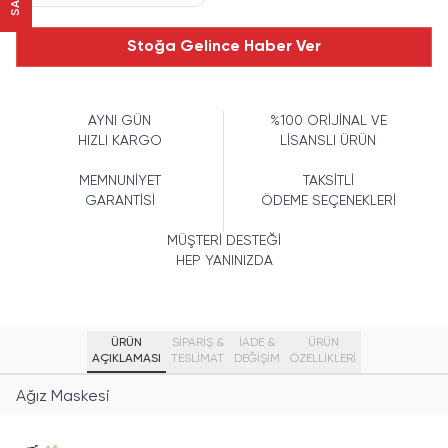
Stoğa Gelince Haber Ver
AYNI GÜN
%100 ORİJİNAL VE
HIZLI KARGO
LİSANSLI ÜRÜN
MEMNUNİYET
TAKSİTLİ
GARANTİSİ
ÖDEME SEÇENEKLERİ
MÜŞTERİ DESTEĞİ
HEP YANINIZDA
ÜRÜN
SİPARİŞ &
İADE &
ÜRÜN
AÇIKLAMASI
TESLİMAT
DEĞİŞİM
ÖZELLIKLERI
Ağız Maskesi