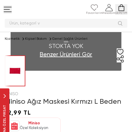
Favorilerim
Hesabım
SEPETİM
Ürün, katego
Kozmetik
Kişisel Bakım
Genel Sağlık Ürünleri
STOKTA YOK
Benzer Ürünleri Gör
MINISO
Miniso Ağız Maskesi Kırmızı L Beden
SANA ÖZEL FIRSAT
12,99 TL
Miniso
Özel Koleksiyon