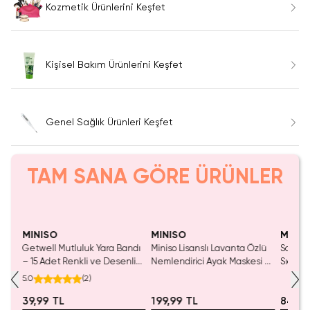
Kozmetik Ürünlerini Keşfet
Kişisel Bakım Ürünlerini Keşfet
Genel Sağlık Ürünleri Keşfet
TAM SANA GÖRE ÜRÜNLER
Yalnızca 3 Adet Kaldı.
Tükenmeden Satın Al
MINISO
MINISO
MINIS
ı
Getwell Mutluluk Yara Bandı
Miniso Lisanslı Lavanta Özlü
Sanrio 
s
– 15 Adet Renkli ve Desenli
Nemlendirici Ayak Maskesi –
Sıcak S
Tasarım
Sertleşmiş Topuk Yumuşatıcı
Karakt
5.0
(
2
)
Çorap Tipi Bakım 1 Adet
Rahatl
39,99 TL
199,99 TL
849,9