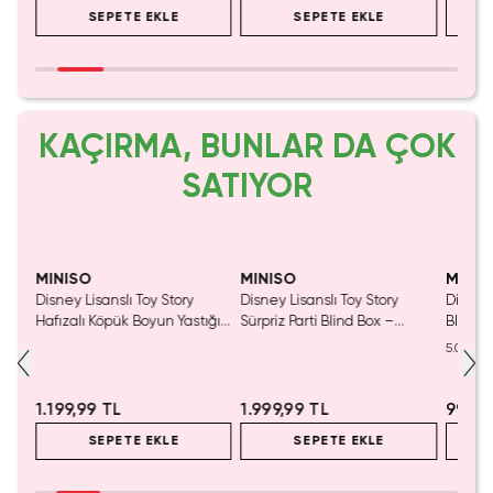
SEPETE EKLE
SEPETE EKLE
KAÇIRMA, BUNLAR DA ÇOK
SATIYOR
MINISO
MINISO
MINIS
nslı
Disney Lisanslı Toy Story
Disney Lisanslı Toy Story
Disney
550
Hafızalı Köpük Boyun Yastığı
Sürpriz Parti Blind Box –
Blind B
– Seyahat 24 Cm
Koleksiyonluk Figür
Eğlenc
5.0
1.199,99 TL
1.999,99 TL
999,9
SEPETE EKLE
SEPETE EKLE