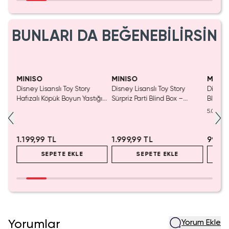
BUNLARI DA BEĞENEBİLİRSİN
MINISO
MINISO
MINIS
nslı
Disney Lisanslı Toy Story
Disney Lisanslı Toy Story
Disney
550
Hafızalı Köpük Boyun Yastığı
Sürpriz Parti Blind Box –
Blind B
– Seyahat 24 Cm
Koleksiyonluk Figür
Eğlenc
5.0
1.199,99 TL
1.999,99 TL
999,9
SEPETE EKLE
SEPETE EKLE
Yorumlar
Yorum Ekle