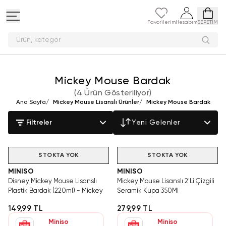
Favorilerim
Hesabım
SEPETİM
Ürün, ka
Mickey Mouse Bardak
(
4 Ürün Gösteriliyor
)
Ana Sayfa
/
Mickey Mouse Lisanslı Ürünler
/
Mickey Mouse Bardak
Filtreler
Yeni Gelenler
STOKTA YOK
STOKTA YOK
MINISO
MINISO
Disney Mickey Mouse Lisanslı
Mickey Mouse Lisanslı 2'Li Çizgili
Plastik Bardak (220ml) - Mickey
Seramik Kupa 350Ml
149,99 TL
279,99 TL
Miniso
Miniso