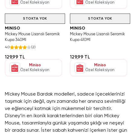
Özel Koleksiyon
Özel Koleksiyon
STOKTA YOK
STOKTA YOK
MINISO
MINISO
Mickey Mouse Lisanslı Seramik
Mickey Mouse Lisanslı Seramik
Kupa 340Ml
Kupa 410Ml
4.0
(
2
)
129,99 TL
129,99 TL
Miniso
Miniso
Özel Koleksiyon
Özel Koleksiyon
Mickey Mouse Bardak modelleri, sadece içeceklerinizi
taşımak için değil, aynı zamanda her anınıza sevimliliği
ve eğlenceyi katmak için mükemmel bir tercihtir.
Disney’in en ikonik karakterlerinden biri olan Mickey
Mouse, tasarımlarıyla günlük yaşamda şıklığı ve neşeyi
bir arada sunar. İster sabah kahvenizi içerken ister gün