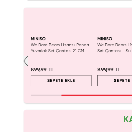
yor!
Yalnızca 1 Adet Kaldı.
Tükenmeden Satın Al
MINISO
MINISO
diye Ayı
We Bare Bears Lisanslı Panda
We Bare Bears Li
 Kahverengi
Yuvarlak Sırt Çantası 21 CM
Sırt Çantası – S
ı Çocuk
Hafif Günlük Çan
899,99 TL
899,99 TL
EKLE
SEPETE EKLE
SEPETE 
K