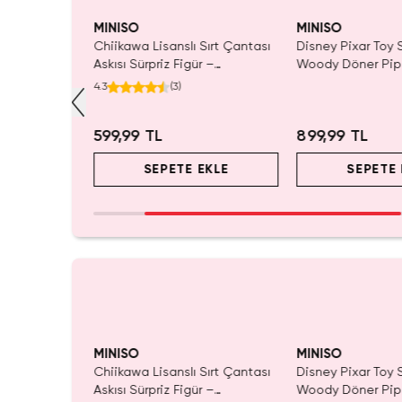
MINISO
MINISO
ı Çift Taraflı
Chiikawa Lisanslı Sırt Çantası
Disney Pixar Toy S
Mavi 140 x
Askısı Sürpriz Figür –
Woody Döner Pipe
ada Konfor
Koleksiyonluk Blind Box
mL – Kovboy Tema
4.3
(
3
)
Anahtarlık Aksesuar
599,99 TL
899,99 TL
EKLE
SEPETE EKLE
SEPETE 
MINISO
MINISO
ı Çift Taraflı
Chiikawa Lisanslı Sırt Çantası
Disney Pixar Toy S
Mavi 140 x
Askısı Sürpriz Figür –
Woody Döner Pipe