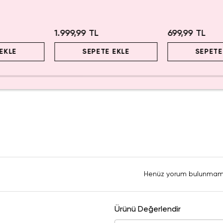
lı Tasarım
Koleksiyonluk Figür
Kozmetik Çantas
1.999,99 TL
699,99 TL
EKLE
SEPETE EKLE
SEPETE
Henüz yorum bulunmam
Ürünü Değerlendir