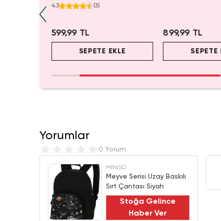
ada Konfor
Koleksiyonluk Blind Box
mL – Kovboy Tema
4.3
(
3
)
Anahtarlık Aksesuar
599,99 TL
899,99 TL
EKLE
SEPETE EKLE
SEPETE 
Yorumlar
0 Yorum
MINISO
Meyve Serisi Uzay Baskılı
Sırt Çantası Siyah
Stoğa Gelince
Haber Ver