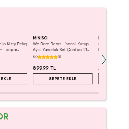
Yalnızca 3 Adet Kaldı.
SAKIN KAÇIRMA!
Tüke
Tükenmeden Satın Al
MINISO
MINISO
ello Kitty Peluş
We Bare Bears Lisanslı Kutup
Sanrio Lisanslı
 – Leopar
Ayısı Yuvarlak Sırt Çantası 21
Küçük Sırt Çant
CM
– 29 Cm
5.0
(
1
)
899,99 TL
2.699,99 TL
 EKLE
SEPETE EKLE
SEPET
OR