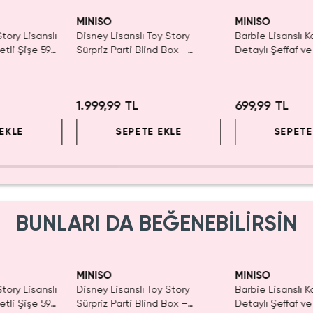
Yalnızca 1 Adet K
Tükenmeden Sat
MINISO
MINISO
tory Lisanslı
Disney Lisanslı Toy Story
Barbie Lisanslı K
tli Şişe 590
Sürpriz Parti Blind Box –
Detaylı Şeffaf ve
lı Tasarım
Koleksiyonluk Figür
Kozmetik Çantas
1.999,99 TL
699,99 TL
EKLE
SEPETE EKLE
SEPETE
BUNLARI DA BEĞENEBİLİRSİN
Yalnızca 1 Adet K
Tükenmeden Sat
MINISO
MINISO
tory Lisanslı
Disney Lisanslı Toy Story
Barbie Lisanslı K
tli Şişe 590
Sürpriz Parti Blind Box –
Detaylı Şeffaf ve