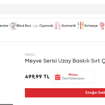
anslar
Blind Box
Oyuncak
Kozmetik
Kırtasiye
MINISO
Meyve Serisi Uzay Baskılı Sırt 
Miniso
499,99 TL
Özel Koleksiyon
Stoğa Gel