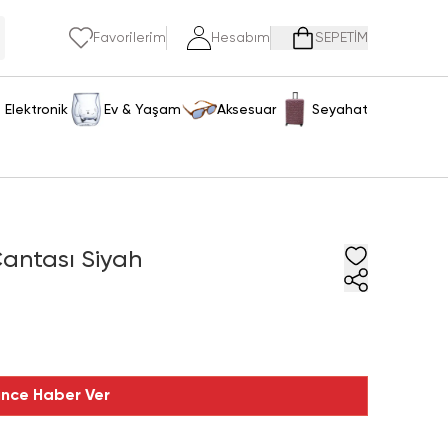
Favorilerim
Hesabım
SEPETİM
Elektronik
Ev & Yaşam
Aksesuar
Seyahat
Çantası Siyah
ince Haber Ver