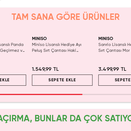
TAM SANA GÖRE ÜRÜNLER
Tükeniyor!
MINISO
MINISO
sanslı Panda
Miniso Lisanslı Hediye Ayı
Sanrio Lisanslı H
u Geçirmez ve
Peluş Sırt Çantası Haki
Sırt Çantası Mor
ta 24 Cm
Ayarlanabilir Askılı Çocuk
Desenli 30 Cm
Çantası
1.549,99 TL
3.499,99 TL
EKLE
SEPETE EKLE
SEPETE
AÇIRMA, BUNLAR DA ÇOK SATIY