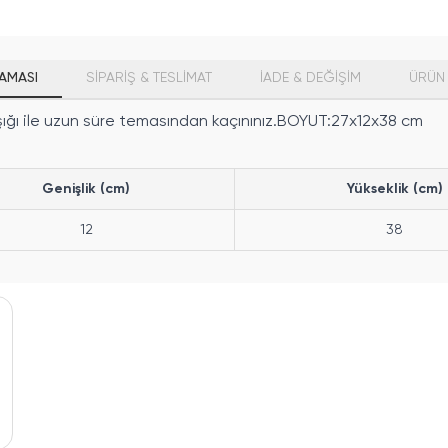
AMASI
SİPARİŞ & TESLİMAT
İADE & DEĞİŞİM
ÜRÜN 
şığı ile uzun süre temasından kaçınınız.BOYUT:27x12x38 cm
Genişlik (cm)
Yükseklik (cm)
12
38