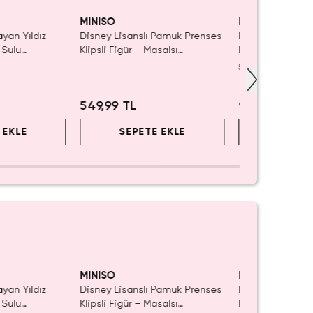
aldı.
ın Al
MINISO
MINISO
ayan Yıldız
Disney Lisanslı Pamuk Prenses
Disney Lisanslı
 Sulu
Klipsli Figür – Masalsı
Blind Box – Sürp
ı 21 cm
Koleksiyon
Eğlenceli Sunu
5.0
(
1
)
549,99 TL
999,99 TL
 EKLE
SEPETE EKLE
SEPET
aldı.
ın Al
MINISO
MINISO
ayan Yıldız
Disney Lisanslı Pamuk Prenses
Disney Lisanslı
 Sulu
Klipsli Figür – Masalsı
Blind Box – Sürp