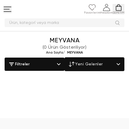
Favorilerim
Hesabım
SEPETİM
Ürün, kategori veya marka
MEYVANA
(
0 Ürün Gösteriliyor
)
Ana Sayfa
/
MEYVANA
Filtreler
Yeni Gelenler