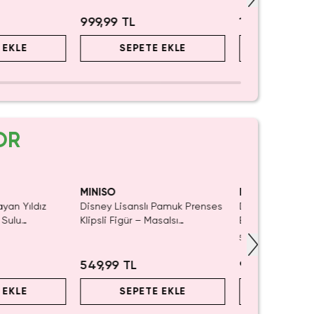
999,99 TL
109,99 TL
 EKLE
SEPETE EKLE
SEPET
OR
aldı.
ın Al
MINISO
MINISO
ayan Yıldız
Disney Lisanslı Pamuk Prenses
Disney Lisanslı
 Sulu
Klipsli Figür – Masalsı
Blind Box – Sürp
ı 21 cm
Koleksiyon
Eğlenceli Sunu
5.0
(
1
)
549,99 TL
999,99 TL
 EKLE
SEPETE EKLE
SEPET