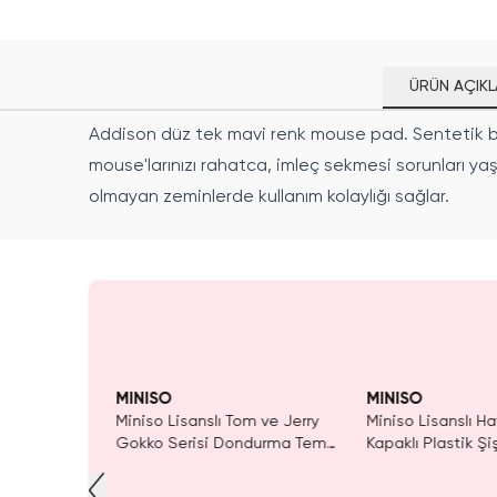
ÜRÜN AÇIKL
Addison düz tek mavi renk mouse pad. Sentetik be
mouse'larınızı rahatca, imleç sekmesi sorunları y
olmayan zeminlerde kullanım kolaylığı sağlar.
ldı.
 Al
MINISO
MINISO
eket Eden
Miniso Lisanslı Tom ve Jerry
Miniso Lisanslı Ha
enceli Ve
Gokko Serisi Dondurma Temalı
Kapaklı Plastik Ş
rlü Şapka
Puffy Not Defteri
Ml – Kayışlı