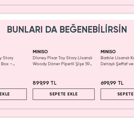
BUNLARI DA BEĞENEBİLİRSİN
Yalnızca 1 Adet K
Tükenmeden Sat
MINISO
MINISO
y Story
Disney Pixar Toy Story Lisanslı
Barbie Lisanslı K
d Box –
Woody Döner Pipetli Şişe 590
Detaylı Şeffaf ve
r
mL – Kovboy Temalı Tasarım
Kozmetik Çantas
899,99 TL
699,99 TL
EKLE
SEPETE EKLE
SEPETE