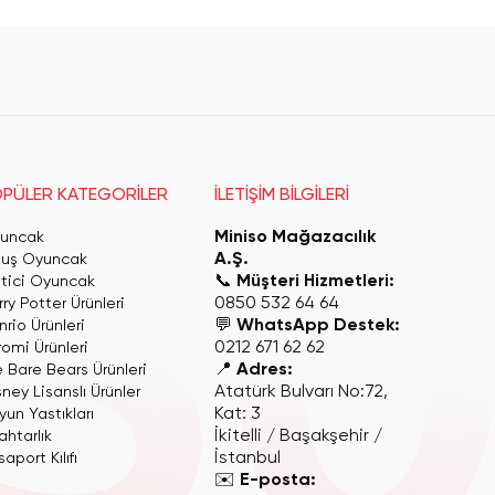
PÜLER KATEGORİLER
İLETİŞİM BİLGİLERİ
Miniso Mağazacılık
uncak
A.Ş.
luş Oyuncak
📞
Müşteri Hizmetleri:
itici Oyuncak
0850 532 64 64
ry Potter Ürünleri
💬
WhatsApp Destek:
rio Ürünleri
0212 671 62 62
romi Ürünleri
📍
Adres:
 Bare Bears Ürünleri
Atatürk Bulvarı No:72,
ney Lisanslı Ürünler
Kat: 3
yun Yastıkları
İkitelli / Başakşehir /
ahtarlık
İstanbul
aport Kılıfı
✉️
E-posta: