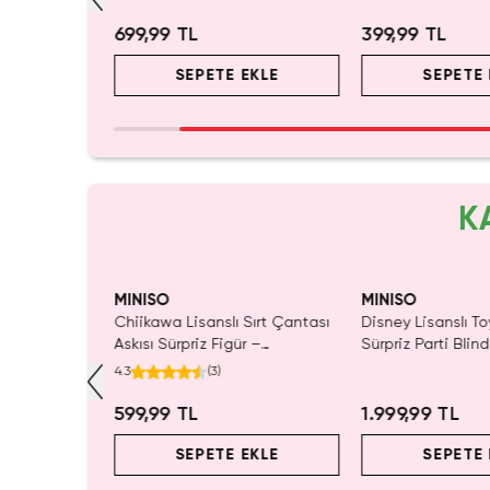
699,99 TL
399,99 TL
EKLE
SEPETE EKLE
SEPETE 
K
MINISO
MINISO
ı Çift Taraflı
Chiikawa Lisanslı Sırt Çantası
Disney Lisanslı To
Mavi 140 x
Askısı Sürpriz Figür –
Sürpriz Parti Blin
ada Konfor
Koleksiyonluk Blind Box
Koleksiyonluk Figü
4.3
(
3
)
Anahtarlık Aksesuar
599,99 TL
1.999,99 TL
EKLE
SEPETE EKLE
SEPETE 