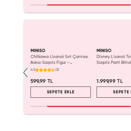
MINISO
MINISO
ı Çift Taraflı
Chiikawa Lisanslı Sırt Çantası
Disney Lisanslı To
Mavi 140 x
Askısı Sürpriz Figür –
Sürpriz Parti Blin
ada Konfor
Koleksiyonluk Blind Box
Koleksiyonluk Figü
4.3
(
3
)
Anahtarlık Aksesuar
599,99 TL
1.999,99 TL
EKLE
SEPETE EKLE
SEPETE 