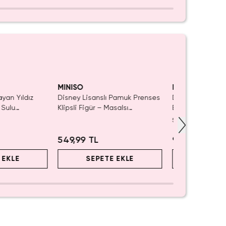
aldı.
ın Al
MINISO
MINISO
ayan Yıldız
Disney Lisanslı Pamuk Prenses
Disney Lisanslı
 Sulu
Klipsli Figür – Masalsı
Blind Box – Sürp
ı 21 cm
Koleksiyon
Eğlenceli Sunu
5.0
(
1
)
549,99 TL
999,99 TL
 EKLE
SEPETE EKLE
SEPET