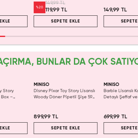
149,99 TL
27 Cm
%
20
119,99 TL
149,99 TL
EKLE
SEPETE EKLE
SEPETE
AÇIRMA, BUNLAR DA ÇOK SATIY
Yalnızca 1 Adet K
Tükenmeden Sat
MINISO
MINISO
y Story
Disney Pixar Toy Story Lisanslı
Barbie Lisanslı K
d Box –
Woody Döner Pipetli Şişe 590
Detaylı Şeffaf ve
r
mL – Kovboy Temalı Tasarım
Kozmetik Çantas
899,99 TL
699,99 TL
EKLE
SEPETE EKLE
SEPETE