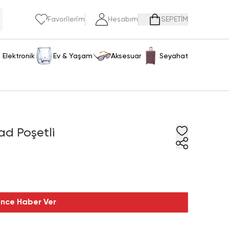
Favorilerim
Hesabım
SEPETİM
Elektronik
Ev & Yaşam
Aksesuar
Seyahat
d Poşetli
ince Haber Ver