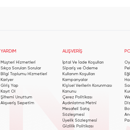
YARDIM
ALIŞVERİŞ
PO
Müşteri Hizmetleri
İptal Ve İade Koşulları
Oy
Sıkça Sorulan Sorular
Sipariş ve Ödeme
Pe
Bilgi Toplumu Hizmetleri
Kullanım Koşulları
Eğ
Kariyer
Kampanyalar
Har
Giriş Yap
Kişisel Verilerin Korunması
San
Kayıt Ol
Kanunu
Ku
Şifremi Unuttum
Çerez Politikası
We
Alışveriş Sepetim
Aydınlatma Metni
Dis
Mesafeli Satış
Bo
Sözleşmesi
An
Üyelik Sözleşmesi
Pas
Gizlilik Politikası