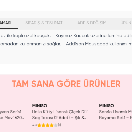
AMASI
SİPARİŞ & TESLİMAT
İADE & DEĞİŞİM
ÜRÜN 
z ile kaplı özel kauçuk. - Kaymaz Kaucuk üzerine lamine edil
aşamadan kullanmanızı sağlar. - Addison Mousepad kullanımı mo
TAM SANA GÖRE ÜRÜNLER
MINISO
MINISO
yvan Serisi
Hello Kitty Lisanslı Çiçek Dili
Sanrio Lisanslı 
işe Mavi 620
Saç Tokası (2 Adet) – Şık &
Boyama Seti – R
Esnek Tasarım
İçerikli ve Koleks
4.0
(
1
)
Tasarımlı Çocuk 