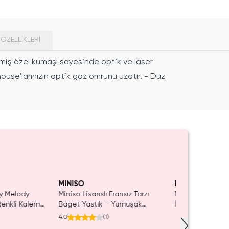
ÖZELLIKLERI
miş özel kumaşı sayesinde optik ve laser
use'larınızın optik göz ömrünü uzatır. - Düz
Tüke
MINISO
MINISO
My Melody
Miniso Lisanslı Fransız Tarzı
Mysterious Cas
enkli Kalem
Baget Yastık – Yumuşak
İntikam Kutu Oyu
iyonluk Kart
Dekoratif 37 Cm
Dosyası
4.0
(
1
)
Aktivite Seti