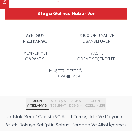
Stoğa Gelince Haber Ver
AYNI GÜN
%100 ORİJİNAL VE
HIZLI KARGO
LİSANSLI ÜRÜN
MEMNUNİYET
TAKSİTLİ
GARANTİSİ
ÖDEME SEÇENEKLERİ
MÜŞTERİ DESTEĞİ
HEP YANINIZDA
ÜRÜN
SİPARİŞ &
İADE &
ÜRÜN
AÇIKLAMASI
TESLİMAT
DEĞİŞİM
ÖZELLIKLERI
Lux Islak Mendi Classic 90 Adet Yumuşaktır Ve Dayanıklı
Petek Dokuya Sahiptir. Sabun, Paraben Ve Alkol İçermez