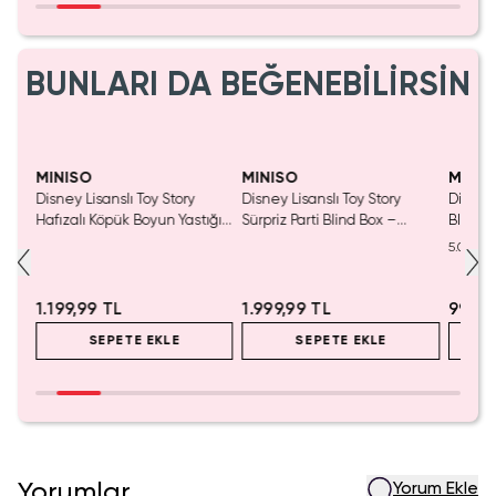
BUNLARI DA BEĞENEBİLİRSİN
MINISO
MINISO
MINIS
nslı
Disney Lisanslı Toy Story
Disney Lisanslı Toy Story
Disney
550
Hafızalı Köpük Boyun Yastığı
Sürpriz Parti Blind Box –
Blind B
– Seyahat 24 Cm
Koleksiyonluk Figür
Eğlenc
5.0
1.199,99 TL
1.999,99 TL
999,9
SEPETE EKLE
SEPETE EKLE
Yorumlar
Yorum Ekle