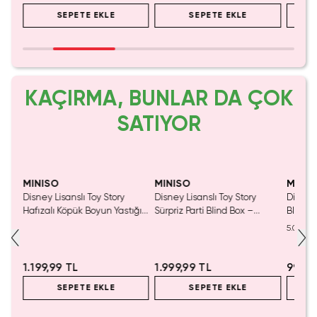
SEPETE EKLE
SEPETE EKLE
KAÇIRMA, BUNLAR DA ÇOK
SATIYOR
MINISO
MINISO
MINIS
nslı
Disney Lisanslı Toy Story
Disney Lisanslı Toy Story
Disney
550
Hafızalı Köpük Boyun Yastığı
Sürpriz Parti Blind Box –
Blind B
– Seyahat 24 Cm
Koleksiyonluk Figür
Eğlenc
5.0
1.199,99 TL
1.999,99 TL
999,9
SEPETE EKLE
SEPETE EKLE