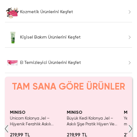
Kozmetik Ürünlerini Keşfet
Kişisel Bakım Ürünlerini Keşfet
El Temizleyici Ürünlerini Keşfet
TAM SANA GÖRE ÜRÜNLER
Yalnızca 1 Adet Kaldı.
Yalnızca 3 Adet Kaldı.
Yaln
Tükenmeden Satın Al
Tükenmeden Satın Al
Tük
MINISO
MINISO
MINIS
leli
Unicorn Kolonya Jel –
Büyük Kedi Kolonya Jel –
Yeşil B
Hijyenik Ferahlık Askılı
Askılı Şişe Pratik Hijyen Ve
ml Askı
Tasarım (Mor) 29 Ml
Ferahlık Sağlayan El Jeli 29
219,99 TL
219,99 TL
219,9
Ml