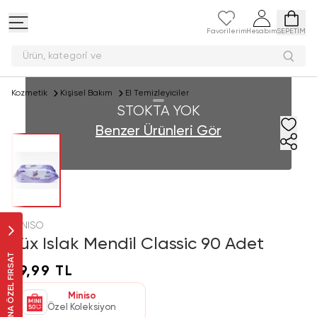
Favorilerim
Hesabım
SEPETİM
Ürün, kategori
Kozmetik
Kişisel Bakım
El Temizleyiciler
STOKTA YOK
Benzer Ürünleri Gör
MINISO
Lüx Islak Mendil Classic 90 Adet
SANA ÖZEL FIRSAT
19,99 TL
Miniso
Özel Koleksiyon