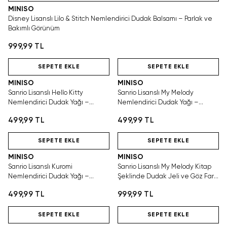
MINISO
Disney Lisanslı Lilo & Stitch Nemlendirici Dudak Balsamı – Parlak ve
Bakımlı Görünüm
999,99 TL
Hızlı Teslimat
Hızlı Teslimat
SEPETE EKLE
SEPETE EKLE
MINISO
MINISO
Sanrio Lisanslı Hello Kitty
Sanrio Lisanslı My Melody
Nemlendirici Dudak Yağı –
Nemlendirici Dudak Yağı –
Yumuşak ve Bakımlı Görünüm
Yumuşak ve Bakımlı Görünüm
499,99 TL
499,99 TL
Hızlı Teslimat
Hızlı Teslimat
SEPETE EKLE
SEPETE EKLE
MINISO
MINISO
Sanrio Lisanslı Kuromi
Sanrio Lisanslı My Melody Kitap
Nemlendirici Dudak Yağı –
Şeklinde Dudak Jeli ve Göz Farı
Yumuşak ve Bakımlı Görünüm
Paleti – Pratik Makyaj
499,99 TL
999,99 TL
Hızlı Teslimat
Hızlı Teslimat
SEPETE EKLE
SEPETE EKLE