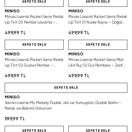
SEPETE EKLE
SEPETE EKLE
MINISO
MINISO
Miniso Lisanslı Pocket Serisi Parlak
Miniso Lisanslı Pocket Serisi Parlak
Lip Tint 03 Pembe Lavanta –
Lip Tint 01 Nude Kayısı – Doğal
Zarif ve Işıltılı Görünüm
ve Işıltılı Görünüm
499,99 TL
499,99 TL
Hızlı Teslimat
Hızlı Teslimat
SEPETE EKLE
SEPETE EKLE
MINISO
MINISO
Miniso Lisanslı Pocket Serisi Parlak
Miniso Lisanslı Pocket Serisi Mat
Lip Tint 02 Guava Pembe –
Likit Ruj 02 Gül Pembesi – Zarif
Nemli ve Işıltılı Görünüm
ve Belirgin Görünüm
499,99 TL
499,99 TL
Hızlı Teslimat
SEPETE EKLE
MINISO
Sanrio Lisanslı My Melody Dudak Jeli ve Yumuşatıcı Dudak Balmı –
Parlak ve Bakımlı Görünüm
599,99 TL
Hızlı Teslimat
Hızlı Teslimat
SEPETE EKLE
SEPETE EKLE