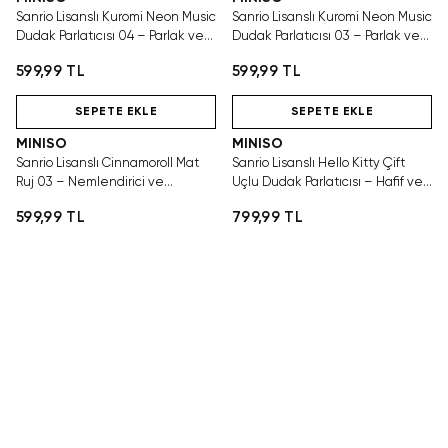
Sanrio Lisanslı Kuromi Neon Music
Sanrio Lisanslı Kuromi Neon Music
Dudak Parlatıcısı 04 – Parlak ve
Dudak Parlatıcısı 03 – Parlak ve
Nemli Görünüm
Nemli Görünüm
599,99 TL
599,99 TL
Hızlı Teslimat
Hızlı Teslimat
SEPETE EKLE
SEPETE EKLE
MINISO
MINISO
Sanrio Lisanslı Cinnamoroll Mat
Sanrio Lisanslı Hello Kitty Çift
Ruj 03 – Nemlendirici ve
Uçlu Dudak Parlatıcısı – Hafif ve
Aplikatörlü Dudak Rengi
Yüksek Parlaklık
599,99 TL
799,99 TL
Hızlı Teslimat
SEPETE EKLE
MINISO
Sanrio Lisanslı My Melody Çift Uçlu Dudak Parlatıcısı – Hafif ve Yüksek
Parlaklık
799,99 TL
Hızlı Teslimat
Hızlı Teslimat
SEPETE EKLE
SEPETE EKLE
MINISO
MINISO