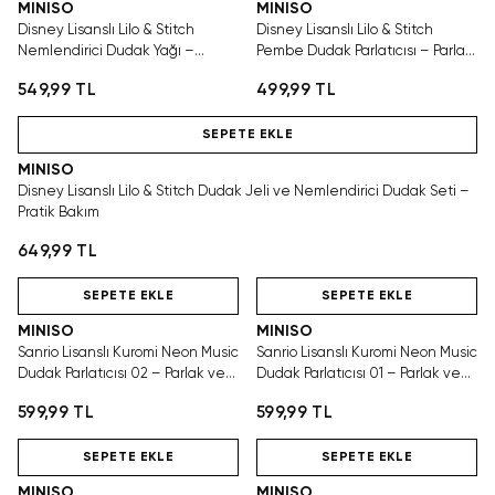
MINISO
MINISO
Disney Lisanslı Lilo & Stitch
Disney Lisanslı Lilo & Stitch
Nemlendirici Dudak Yağı –
Pembe Dudak Parlatıcısı – Parlak
Yumuşak ve Bakımlı Görünüm
ve Nemli Görünüm
549,99 TL
499,99 TL
Hızlı Teslimat
SEPETE EKLE
MINISO
Disney Lisanslı Lilo & Stitch Dudak Jeli ve Nemlendirici Dudak Seti –
Pratik Bakım
649,99 TL
Hızlı Teslimat
Tükeniyor!
Hızlı Teslimat
SEPETE EKLE
SEPETE EKLE
MINISO
MINISO
Sanrio Lisanslı Kuromi Neon Music
Sanrio Lisanslı Kuromi Neon Music
Dudak Parlatıcısı 02 – Parlak ve
Dudak Parlatıcısı 01 – Parlak ve
Nemli Görünüm
Nemli Görünüm
599,99 TL
599,99 TL
Hızlı Teslimat
Tükeniyor!
Hızlı Teslimat
SEPETE EKLE
SEPETE EKLE
MINISO
MINISO