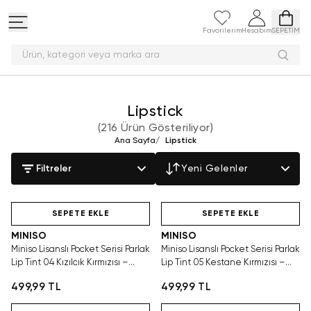
Favorilerim
Hesabım
SEPETİM
Ürün, kategori veya mark
Lipstick
(
216 Ürün Gösteriliyor
)
Ana Sayfa
/
Lipstick
Filtreler
Yeni Gelenler
Hızlı Teslimat
Hızlı Teslimat
SEPETE EKLE
SEPETE EKLE
MINISO
MINISO
Miniso Lisanslı Pocket Serisi Parlak
Miniso Lisanslı Pocket Serisi Parlak
Lip Tint 04 Kızılcık Kırmızısı –
Lip Tint 05 Kestane Kırmızısı –
Canlı ve Işıltılı Görünüm
Sıcak ve Işıltılı Görünüm
499,99 TL
499,99 TL
Hızlı Teslimat
Hızlı Teslimat