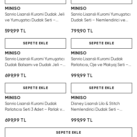
MINISO
MINISO
Sanrio Lisanslı Kuromi Dudak Jeli
Sanrio Lisanslı Kuromi Yumuşatıcı
ve Yumuşatıcı Dudak Seti –
Dudak Seti – Nemlendirici ve
Parlak Bakım
Bakımlı Görünüm
599,99 TL
799,90 TL
Hızlı Teslimat
Hızlı Teslimat
SEPETE EKLE
SEPETE EKLE
MINISO
MINISO
Sanrio Lisanslı Kuromi Yumuşatıcı
Sanrio Lisanslı Kuromi Dudak
Dudak Balsamı ve Dudak Jeli –
Parlatıcısı, Oje ve Makyaj Seti –
Pratik Dudak Bakımı
Parlak ve Eğlenceli Bakım
699,99 TL
999,99 TL
Hızlı Teslimat
Hızlı Teslimat
SEPETE EKLE
SEPETE EKLE
MINISO
MINISO
Sanrio Lisanslı Kuromi Dudak
Disney Lisanslı Lilo & Stitch
Parlatıcısı Seti 3 Adet – Parlak ve
Nemlendirici Dudak Seti –
Bakımlı Görünüm
Yumuşak ve Bakımlı Görünüm
699,99 TL
999,99 TL
Hızlı Teslimat
SEPETE EKLE