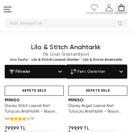
Favorilerim
Hesabım
SEPETİM
Ürün, kategor
Lilo & Stitch Anahtarlık
(
16 Ürün Gösteriliyor
)
Ana Sayfa
/
Lilo & Stitch Lisanslı Ürünler
/
Lilo & Stitch Anahtarlık
Filtreler
Yeni Gelenler
Hızlı Teslimat
Videolu Ürün
Tükeniyor!
Hızlı Teslimat
SEPETE EKLE
SEPETE EKLE
MINISO
MINISO
Disney Stitch Lisanslı Kart
Disney Angel Lisanslı Kart
Tutuculu Anahtarlık – Boyun
Tutuculu Anahtarlık – Boyun
Askılı Şehir Ve Okul Aksesuarı 18,5
Askılı Şehir Ve Okul Aksesuarı 18,5
4.0
(
1
)
Cm
Cm
799,99 TL
799,99 TL