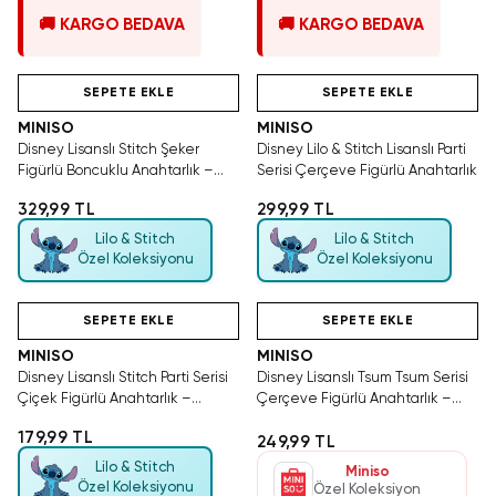
🚚 KARGO BEDAVA
🚚 KARGO BEDAVA
Hızlı Teslimat
Videolu Ürün
Tükeniyor!
Hızlı Teslimat
SEPETE EKLE
SEPETE EKLE
MINISO
MINISO
Disney Lisanslı Stitch Şeker
Disney Lilo & Stitch Lisanslı Parti
Figürlü Boncuklu Anahtarlık –
Serisi Çerçeve Figürlü Anahtarlık
Parti Serisi 9 Cm
329,99 TL
299,99 TL
Lilo & Stitch
Lilo & Stitch
Özel Koleksiyonu
Özel Koleksiyonu
Hızlı Teslimat
Videolu Ürün
Tükeniyor!
Hızlı Teslimat
SEPETE EKLE
SEPETE EKLE
MINISO
MINISO
Disney Lisanslı Stitch Parti Serisi
Disney Lisanslı Tsum Tsum Serisi
Çiçek Figürlü Anahtarlık –
Çerçeve Figürlü Anahtarlık –
Sevimli Akrilik Tasarım 7 Cm
Stitch
179,99 TL
249,99 TL
Lilo & Stitch
Miniso
Özel Koleksiyonu
Özel Koleksiyon