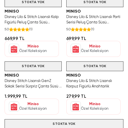
STOKTA YOK
STOKTA YOK
MINISO
MINISO
Disney Lilo & Stitch Lisanslı Kalp
Disney Lilo & Stitch Lisanslı Parti
Figürlü Peluş Çanta Süsü
Serisi Peluş Çanta Süsü
Anahtarlık - Stitch
Anahtarlık - Angel
5.0
(
1
)
5.0
(
1
)
669,99 TL
699,99 TL
Miniso
Miniso
Özel Koleksiyon
Özel Koleksiyon
STOKTA YOK
STOKTA YOK
MINISO
MINISO
Disney Stitch Lisanslı GenZ
Disney Lilo & Stitch Lisanslı
Sokak Serisi Sürpriz Çanta Süsü -
Karpuz Figürlü Anahtarlık
Anahtarlık - Blind Box
1.999,99 TL
279,99 TL
Miniso
Miniso
Özel Koleksiyon
Özel Koleksiyon
STOKTA YOK