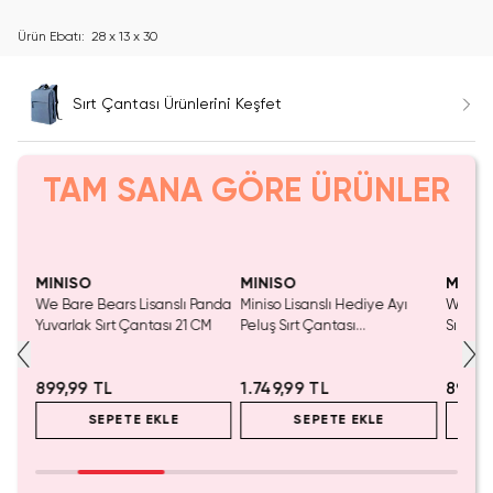
Ürün Ebatı: 28 x 13 x 30
Sırt Çantası Ürünlerini Keşfet
TAM SANA GÖRE ÜRÜNLER
Yalnızca 1 Adet Kaldı.
Tükeniyor!
Tükenmeden Satın Al
MINISO
MINISO
MINIS
We Bare Bears Lisanslı Panda
Miniso Lisanslı Hediye Ayı
We Bar
Yuvarlak Sırt Çantası 21 CM
Peluş Sırt Çantası
Sırt Ç
Kahverengi Ayarlanabilir
ve Haf
Askılı Çocuk Çantası
899,99 TL
1.749,99 TL
899,9
SEPETE EKLE
SEPETE EKLE