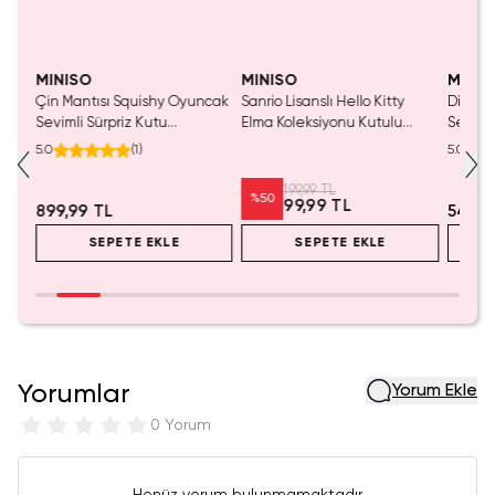
Yalnızca 1 Adet Kaldı.
Tükenmeden Satın Al
MINISO
MINISO
MINIS
tası
Çin Mantısı Squishy Oyuncak
Sanrio Lisanslı Hello Kitty
Disney 
Sevimli Sürpriz Kutu
Elma Koleksiyonu Kutulu
Serami
Deneyimi - Blind Box
Çelik Pipet
Eğlence
5.0
(
1
)
5.0
199,99 TL
%
50
99,99 TL
899,99 TL
549,9
SEPETE EKLE
SEPETE EKLE
Yorumlar
Yorum Ekle
0 Yorum