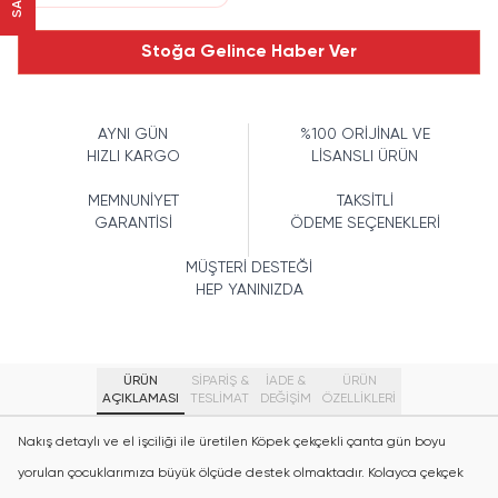
Stoğa Gelince Haber Ver
AYNI GÜN
%100 ORİJİNAL VE
HIZLI KARGO
LİSANSLI ÜRÜN
MEMNUNİYET
TAKSİTLİ
GARANTİSİ
ÖDEME SEÇENEKLERİ
MÜŞTERİ DESTEĞİ
HEP YANINIZDA
ÜRÜN
SİPARİŞ &
İADE &
ÜRÜN
AÇIKLAMASI
TESLİMAT
DEĞİŞİM
ÖZELLIKLERI
Nakış detaylı ve el işciliği ile üretilen Köpek çekçekli çanta gün boyu
yorulan çocuklarımıza büyük ölçüde destek olmaktadır. Kolayca çekçek