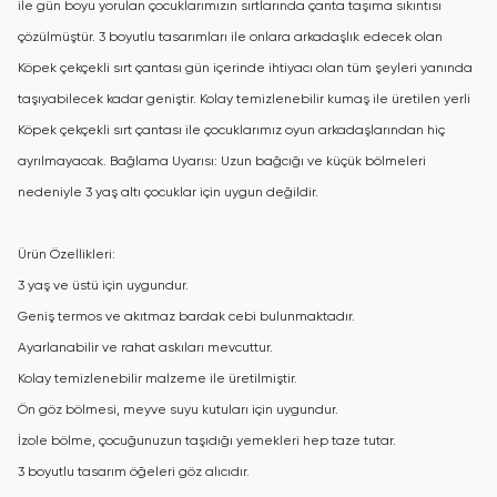
ile gün boyu yorulan çocuklarımızın sırtlarında çanta taşıma sıkıntısı
çözülmüştür. 3 boyutlu tasarımları ile onlara arkadaşlık edecek olan
Köpek çekçekli sırt çantası gün içerinde ihtiyacı olan tüm şeyleri yanında
taşıyabilecek kadar geniştir. Kolay temizlenebilir kumaş ile üretilen yerli
Köpek çekçekli sırt çantası ile çocuklarımız oyun arkadaşlarından hiç
ayrılmayacak. Bağlama Uyarısı: Uzun bağcığı ve küçük bölmeleri
nedeniyle 3 yaş altı çocuklar için uygun değildir.
Ürün Özellikleri:
3 yaş ve üstü için uygundur.
Geniş termos ve akıtmaz bardak cebi bulunmaktadır.
Ayarlanabilir ve rahat askıları mevcuttur.
Kolay temizlenebilir malzeme ile üretilmiştir.
Ön göz bölmesi, meyve suyu kutuları için uygundur.
İzole bölme, çocuğunuzun taşıdığı yemekleri hep taze tutar.
3 boyutlu tasarım öğeleri göz alıcıdır.