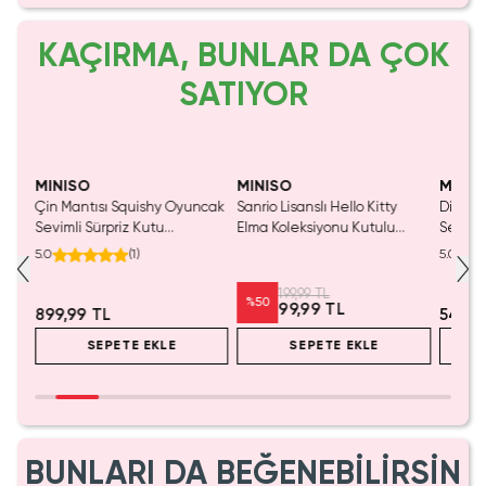
KAÇIRMA, BUNLAR DA ÇOK
SATIYOR
Yalnızca 1 Adet Kaldı.
Tükenmeden Satın Al
MINISO
MINISO
MINIS
tası
Çin Mantısı Squishy Oyuncak
Sanrio Lisanslı Hello Kitty
Disney 
Sevimli Sürpriz Kutu
Elma Koleksiyonu Kutulu
Serami
Deneyimi - Blind Box
Çelik Pipet
Eğlence
5.0
(
1
)
5.0
199,99 TL
%
50
99,99 TL
899,99 TL
549,9
SEPETE EKLE
SEPETE EKLE
BUNLARI DA BEĞENEBİLİRSİN