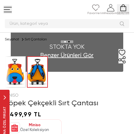
Favorilerim
Hesabım
SEPETİM
Ürün, kategori v
Seyahat
Sırt Çantaları
STOKTA YOK
Benzer Ürünleri Gör
MINISO
Köpek Çekçekli Sırt Çantası
SANA ÖZEL FIRSAT
1.499,99 TL
Miniso
Özel Koleksiyon