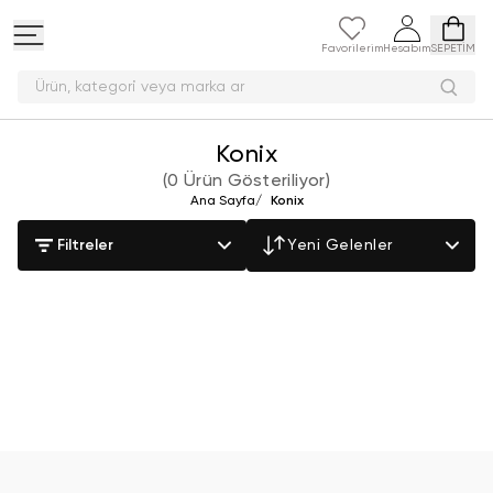
Favorilerim
Hesabım
SEPETİM
Ürün, kategori veya marka a
Konix
(
0 Ürün Gösteriliyor
)
Ana Sayfa
/
Konix
Filtreler
Yeni Gelenler