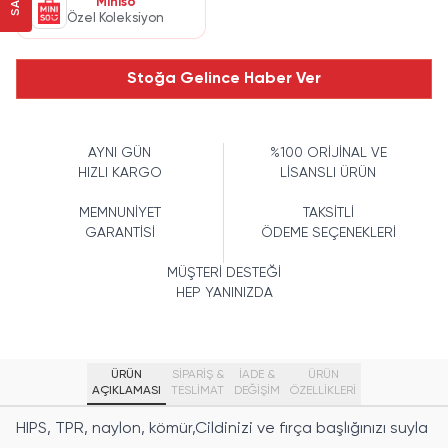
Miniso
Özel Koleksiyon
Stoğa Gelince Haber Ver
AYNI GÜN
%100 ORİJİNAL VE
HIZLI KARGO
LİSANSLI ÜRÜN
MEMNUNİYET
TAKSİTLİ
GARANTİSİ
ÖDEME SEÇENEKLERİ
MÜŞTERİ DESTEĞİ
HEP YANINIZDA
ÜRÜN
SİPARİŞ &
İADE &
ÜRÜN
AÇIKLAMASI
TESLİMAT
DEĞİŞİM
ÖZELLIKLERI
HIPS, TPR, naylon, kömür,Cildinizi ve fırça başlığınızı suyla