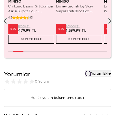
MINISO
MINISO
MINIS
Chiikawa Lisanslı Sırt Çantası
Disney Lisanslı Toy Story
Disney 
Mavi
Askısı Sürpriz Figür –
Sürpriz Parti Blind Box –
Woody 
a
Koleksiyonluk Blind Box
Koleksiyonluk Figür
mL – K
4.3
(
3
)
Anahtarlık Aksesuar
599,99 TL
1.999,99 TL
%
20
%
20
%
20
479,99 TL
1.599,99 TL
SEPETE EKLE
SEPETE EKLE
Yorumlar
Yorum Ekle
0 Yorum
Henüz yorum bulunmamaktadır