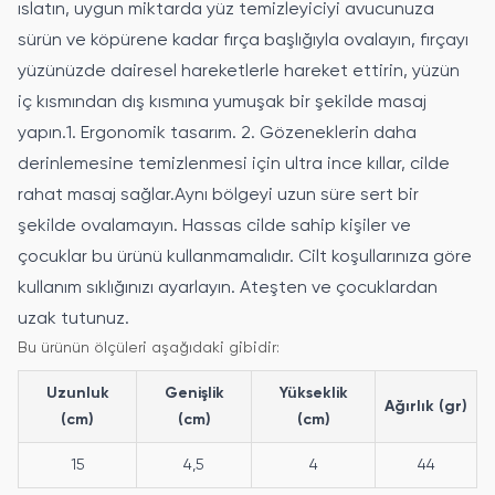
ıslatın, uygun miktarda yüz temizleyiciyi avucunuza
sürün ve köpürene kadar fırça başlığıyla ovalayın, fırçayı
yüzünüzde dairesel hareketlerle hareket ettirin, yüzün
iç kısmından dış kısmına yumuşak bir şekilde masaj
yapın.1. Ergonomik tasarım. 2. Gözeneklerin daha
derinlemesine temizlenmesi için ultra ince kıllar, cilde
rahat masaj sağlar.Aynı bölgeyi uzun süre sert bir
şekilde ovalamayın. Hassas cilde sahip kişiler ve
çocuklar bu ürünü kullanmamalıdır. Cilt koşullarınıza göre
kullanım sıklığınızı ayarlayın. Ateşten ve çocuklardan
uzak tutunuz.
Bu ürünün ölçüleri aşağıdaki gibidir:
Uzunluk
Genişlik
Yükseklik
Ağırlık (gr)
(cm)
(cm)
(cm)
15
4,5
4
44