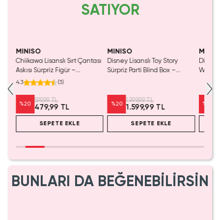
SATIYOR
MINISO
MINISO
MINIS
Chiikawa Lisanslı Sırt Çantası
Disney Lisanslı Toy Story
Disney 
Mavi
Askısı Sürpriz Figür –
Sürpriz Parti Blind Box –
Woody 
a
Koleksiyonluk Blind Box
Koleksiyonluk Figür
mL – K
4.3
(
3
)
Anahtarlık Aksesuar
599,99 TL
1.999,99 TL
%
20
%
20
%
20
479,99 TL
1.599,99 TL
SEPETE EKLE
SEPETE EKLE
BUNLARI DA BEĞENEBİLİRSİN