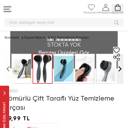
Favorilerim
Hesabım
SEPETİM
Ürün, kategori vey
Kozmetik
Kişisel Bakım
Yüz Temizleme Fırçaları
STOKTA YOK
Benzer Ürünleri Gör
MINISO
Kömürlü Çift Taraflı Yüz Temizleme
SANA ÖZEL FIRSAT
Fırçası
59,99 TL