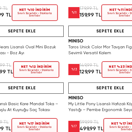
9 TL
179,99 TL
NET %10 İNDİRİM
NET %11 İND
%
11
Sınırlı Sürelidir • Stoklarla
Sınırlı Sürelidir • 
99 TL
159,99 TL
Sınırlıdır
Sınırlıdır
Hızlı Teslimat
Tükeniyor!
SAKIN KAÇIRMA!
Hızlı Teslimat
SEPETE EKLE
SEPETE EKLE
MINISO
ars Lisanslı Oval Mini Bozuk
Taros Unick Color Mor Tavşan Fig
ası - Boz Ayı
Sevimli Versatil Kalem
,99 TL
149,99 TL
NET %12 İNDİRİM
NET %23 İN
%
13
Sınırlı Sürelidir • Stoklarla
Sınırlı Sürelidir • 
,99 TL
129,99 TL
Sınırlıdır
Sınırlıdır
Hızlı Teslimat
Hızlı Teslimat
Videolu Ürün
Videolu Ürün
Hızlı Teslimat
SEPETE EKLE
SEPETE EKLE
MINISO
anslı Basic Kare Mandal Toka –
My Little Pony Lisanslı Hafızalı 
şlu At Kuyruğu Saç Tokası
Yastığı – Pembe Ergonomik Sey
Yastığı 30 Cm
99 TL
599,99 TL
NET %17 İNDİRİM
NET %17 İN
%
17
Sınırlı Sürelidir • Stoklarla
Sınırlı Sürelidir •
99 TL
499,99 TL
Sınırlıdır
Sınırlıdı