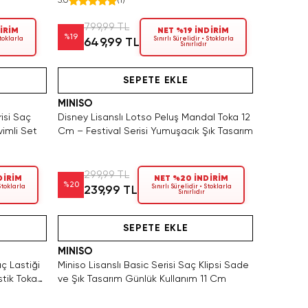
5.0
(
1
)
799,99 TL
İRİM
NET %19 İNDİRİM
%
19
Stoklarla
Sınırlı Sürelidir • Stoklarla
649,99 TL
Sınırlıdır
Tükeniyor!
Hızlı Teslimat
SEPETE EKLE
MINISO
risi Saç
Disney Lisanslı Lotso Peluş Mandal Toka 12
vimli Set
Cm – Festival Serisi Yumuşacık Şık Tasarım
299,99 TL
DİRİM
NET %20 İNDİRİM
%
20
 Stoklarla
Sınırlı Sürelidir • Stoklarla
239,99 TL
Sınırlıdır
Hızlı Teslimat
Videolu Ürün
SEPETE EKLE
MINISO
aç Lastiği
Miniso Lisanslı Basic Serisi Saç Klipsi Sade
stik Toka
ve Şık Tasarım Günlük Kullanım 11 Cm