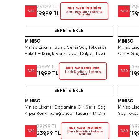
249,99 TL
199,
NET %20 İNDİRİM
%
20
%
20
Sınırlı Sürelidir • Stoklarla
199,99 TL
159
Sınırlıdır
Hızlı Teslimat
SEPETE EKLE
MINISO
MINISO
Miniso Lisanslı Basic Serisi Saç Tokası 6lı
Miniso Lis
Paket – Karışık Renkli Uzun Dalgalı Toka
Cm – Güçl
149,99 TL
149,
NET %20 İNDİRİM
%
20
%
20
Sınırlı Sürelidir • Stoklarla
119,99 TL
119
Sınırlıdır
Videolu Ürün
SEPETE EKLE
MINISO
MINISO
Miniso Lisanslı Dopamine Girl Serisi Saç
Miniso Lis
Klipsi Renkli ve Eğlenceli Tasarım 17 Cm
Saç Tokası
299,99 TL
149,
NET %20 İNDİRİM
%
20
%
20
Sınırlı Sürelidir • Stoklarla
239,99 TL
119
Sınırlıdır