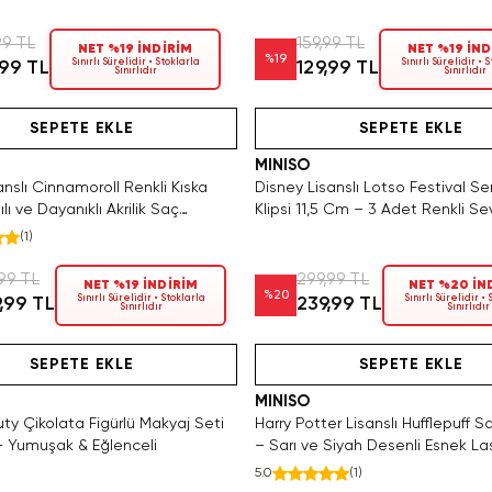
99 TL
159,99 TL
NET %19 İNDİRİM
NET %19 İND
%
19
Sınırlı Sürelidir • Stoklarla
Sınırlı Sürelidir • 
,99 TL
129,99 TL
Sınırlıdır
Sınırlıdır
3 Adet Kaldı. Tükenmeden Satın Al
Videolu Ürün
Hızlı Teslimat
Hızlı Teslimat
SEPETE EKLE
SEPETE EKLE
MINISO
anslı Cinnamoroll Renkli Kıska
Disney Lisanslı Lotso Festival Se
tılı ve Dayanıklı Akrilik Saç
Klipsi 11,5 Cm – 3 Adet Renkli Se
(
1
)
99 TL
299,99 TL
NET %19 İNDİRİM
NET %20 İN
%
20
Sınırlı Sürelidir • Stoklarla
Sınırlı Sürelidir •
,99 TL
239,99 TL
Sınırlıdır
Sınırlıdır
Videolu Ürün
Hızlı Teslimat
Videolu Ürün
SEPETE EKLE
SEPETE EKLE
MINISO
y Çikolata Figürlü Makyaj Seti
Harry Potter Lisanslı Hufflepuff S
 – Yumuşak & Eğlenceli
– Sarı ve Siyah Desenli Esnek La
Aksesuarı
5.0
(
1
)