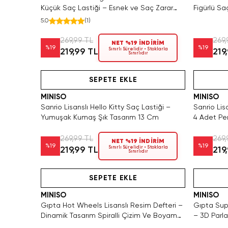
Küçük Saç Lastiği – Esnek ve Saç Zarar
Figürlü Sa
Vermeyen Toka Seti 9 Cm
5.0
(
1
)
269,99 TL
269,
NET %19 İNDİRİM
%
19
%
19
Sınırlı Sürelidir • Stoklarla
219,99 TL
219
Sınırlıdır
Hızlı Teslimat
Videolu Ürün
Yalnızca 
SEPETE EKLE
MINISO
MINISO
Sanrio Lisanslı Hello Kitty Saç Lastiği –
Sanrio Lis
Yumuşak Kumaş Şık Tasarım 13 Cm
4 Adet Pe
269,99 TL
269,
NET %19 İNDİRİM
%
19
%
19
Sınırlı Sürelidir • Stoklarla
219,99 TL
219
Sınırlıdır
Hızlı Teslimat
Videolu Ürün
SEPETE EKLE
MINISO
MINISO
Gıpta Hot Wheels Lisanslı Resim Defteri –
Gıpta Sup
Dinamik Tasarım Spiralli Çizim Ve Boyama
– 3D Parla
Defteri 35 CM
Çıkartmas