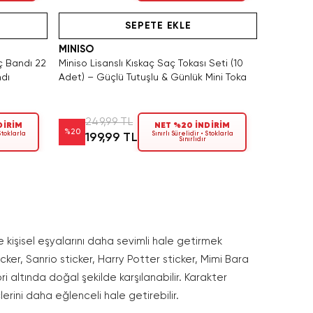
Tükeniyor!
Videolu Ürün
SEPETE EKLE
MINISO
aç Bandı 22
Miniso Lisanslı Kıskaç Saç Tokası Seti (10
dı
Adet) – Güçlü Tutuşlu & Günlük Mini Toka
249,99 TL
DİRİM
NET %20 İNDİRİM
%
20
 Stoklarla
Sınırlı Sürelidir • Stoklarla
199,99 TL
Sınırlıdır
ve kişisel eşyalarını daha sevimli hale getirmek
ticker, Sanrio sticker, Harry Potter sticker, Mimi Bara
ri altında doğal şekilde karşılanabilir. Karakter
erini daha eğlenceli hale getirebilir.