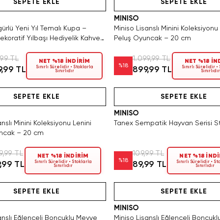
SEPETE EKLE
SEPETE EKLE
MINISO
ürlü Yeni Yıl Temalı Kupa –
Miniso Lisanslı Minini Koleksiyonu
koratif Yılbaşı Hediyelik Kahve
Peluş Oyuncak – 20 cm
,99 TL
1.099,99 TL
NET %18 İNDİRİM
NET %18 İN
%
18
Sınırlı Sürelidir • Stoklarla
Sınırlı Sürelidir •
,99 TL
899,99 TL
Sınırlıdır
Sınırlıdır
Hızlı Teslimat
Hızlı Teslimat
Yalnızca 2 Adet Kaldı. Tükenmede
Videolu Ürün
SEPETE EKLE
SEPETE EKLE
MINISO
anslı Minini Koleksiyonu Lenini
Tanex Sempatik Hayvan Serisi St
ncak – 20 cm
9,99 TL
109,99 TL
NET %18 İNDİRİM
NET %18 İND
%
18
Sınırlı Sürelidir • Stoklarla
Sınırlı Sürelidir • S
,99 TL
89,99 TL
Sınırlıdır
Sınırlıdır
Hızlı Teslimat
Videolu Ürün
Tükeniyor!
Hızlı Teslimat
Videolu Ürün
SEPETE EKLE
SEPETE EKLE
MINISO
anslı Eğlenceli Boncuklu Meyve
Miniso Lisanslı Eğlenceli Boncuk