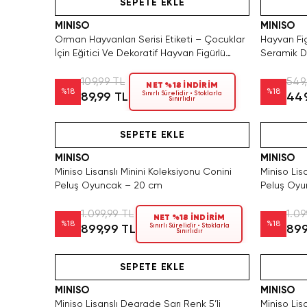
SEPETE EKLE
MINISO
MINISO
Orman Hayvanları Serisi Etiketi – Çocuklar
Hayvan Fig
İçin Eğitici Ve Dekoratif Hayvan Figürlü
Seramik De
Sticker
Kupası
109,99 TL
549
NET %18 İNDİRİM
%
18
%
18
Sınırlı Sürelidir • Stoklarla
89,99 TL
449
Sınırlıdır
Hızlı Teslimat
Videolu Ürün
SEPETE EKLE
MINISO
MINISO
Miniso Lisanslı Minini Koleksiyonu Conini
Miniso Lis
Peluş Oyuncak – 20 cm
Peluş Oyu
1.099,99 TL
1.09
NET %18 İNDİRİM
%
18
%
18
Sınırlı Sürelidir • Stoklarla
899,99 TL
899
Sınırlıdır
Yalnızca 4 Adet Kaldı. Tükenmeden Satın Al
Videolu Ürün
SEPETE EKLE
MINISO
MINISO
Miniso Lisanslı Degrade Sarı Renk 5’li
Miniso Lis