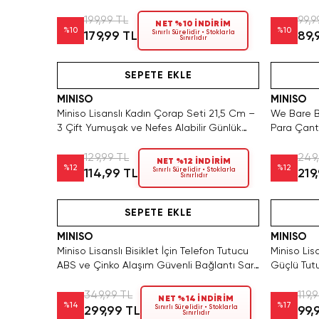
199,99 TL
99,9
NET %10 İNDİRİM
%
10
%
10
Sınırlı Sürelidir • Stoklarla
179,99 TL
89,
Sınırlıdır
Yalnızca 2 Adet Kaldı. Tükenmeden Satın Al
Hızlı Teslimat
Hızlı Teslimat
SEPETE EKLE
MINISO
MINISO
Miniso Lisanslı Kadın Çorap Seti 21,5 Cm –
We Bare Be
3 Çift Yumuşak ve Nefes Alabilir Günlük
Para Çant
Çorap
129,99 TL
249
NET %12 İNDİRİM
%
12
%
12
Sınırlı Sürelidir • Stoklarla
114,99 TL
219
Sınırlıdır
Yalnızca 2 Adet Kaldı. Tükenmeden Satın Al
SEPETE EKLE
MINISO
MINISO
Miniso Lisanslı Bisiklet İçin Telefon Tutucu
Miniso Lis
ABS ve Çinko Alaşım Güvenli Bağlantı Sarı
Güçlü Tutu
8,5 cm
349,99 TL
119,
NET %14 İNDİRİM
%
14
%
17
Sınırlı Sürelidir • Stoklarla
299,99 TL
99,
Sınırlıdır