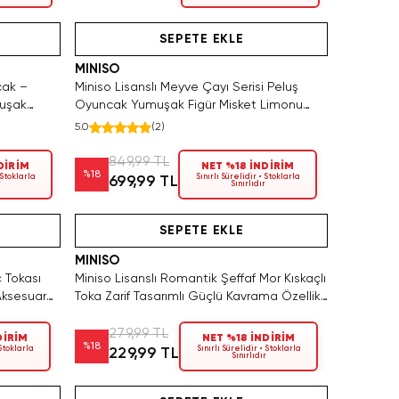
n Satın Al
Yalnızca 3 Adet Kaldı. Tükenmeden Satın Al
SEPETE EKLE
MINISO
cak –
Miniso Lisanslı Meyve Çayı Serisi Peluş
muşak
Oyuncak Yumuşak Figür Misket Limonu
Tasarımlı 30 cm
5.0
(
2
)
849,99 TL
DİRİM
NET %18 İNDİRİM
%
18
 Stoklarla
Sınırlı Sürelidir • Stoklarla
699,99 TL
r
Sınırlıdır
Hızlı Teslimat
SEPETE EKLE
MINISO
ç Tokası
Miniso Lisanslı Romantik Şeffaf Mor Kıskaçlı
Aksesuar
Toka Zarif Tasarımlı Güçlü Kavrama Özellikli
Saç Aksesuarı
279,99 TL
DİRİM
NET %18 İNDİRİM
%
18
 Stoklarla
Sınırlı Sürelidir • Stoklarla
229,99 TL
Sınırlıdır
Hızlı Teslimat