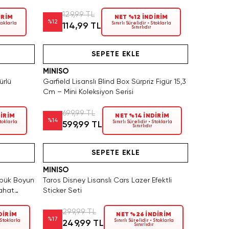
129,99 TL
İRİM
NET %12 İNDİRİM
%
12
Stoklarla
Sınırlı Sürelidir • Stoklarla
114,99 TL
Sınırlıdır
Videolu Ürün
SEPETE EKLE
MINISO
ürlü
Garfield Lisanslı Blind Box Sürpriz Figür 15,3
Cm – Mini Koleksiyon Serisi
699,99 TL
DİRİM
NET %14 İNDİRİM
%
14
Stoklarla
Sınırlı Sürelidir • Stoklarla
599,99 TL
Sınırlıdır
Tükeniyor!
SEPETE EKLE
MINISO
Köpük Boyun
Taros Disney Lisanslı Cars Lazer Efektli
ahat
Sticker Seti
299,99 TL
DİRİM
NET %26 İNDİRİM
%
17
 Stoklarla
Sınırlı Sürelidir • Stoklarla
249,99 TL
r
Sınırlıdır