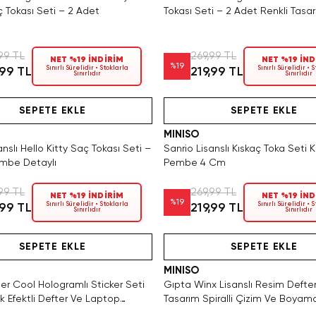
ç Tokası Seti – 2 Adet
Tokası Seti – 2 Adet Renkli Tasa
99 TL
269,99 TL
NET %19 İNDİRİM
NET %19 İND
%
19
Sınırlı Sürelidir • Stoklarla
Sınırlı Sürelidir • 
,99 TL
219,99 TL
Sınırlıdır
Sınırlıdır
3 Adet Kaldı. Tükenmeden Satın Al
Hızlı Teslimat
Videolu Ürün
Tükeniyor!
Hızlı Teslimat
Videolu Ürün
SEPETE EKLE
SEPETE EKLE
MINISO
anslı Hello Kitty Saç Tokası Seti –
Sanrio Lisanslı Kıskaç Toka Seti 
mbe Detaylı
Pembe 4 Cm
99 TL
269,99 TL
NET %19 İNDİRİM
NET %19 İND
%
19
Sınırlı Sürelidir • Stoklarla
Sınırlı Sürelidir • 
,99 TL
219,99 TL
Sınırlıdır
Sınırlıdır
Tükeniyor!
Hızlı Teslimat
Videolu Ürün
Yalnızca 4 Adet Kaldı. Tükenmeden S
SAKIN KAÇIRMA!
Hızlı Teslimat
Videolu Ürün
SEPETE EKLE
SEPETE EKLE
MINISO
er Cool Hologramlı Sticker Seti
Gıpta Winx Lisanslı Resim Defter
k Efektli Defter Ve Laptop
Tasarım Spiralli Çizim Ve Boyama
ı 21 CM
35 CM