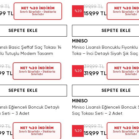
99 TL
199,99 TL
NET %20 İNDİRİM
NET %20 İND
%
20
Sınırlı Sürelidir • Stoklarla
Sınırlı Sürelidir • 
,99 TL
159,99 TL
Sınırlıdır
Sınırlıdır
Hızlı Teslimat
Videolu Ürün
SEPETE EKLE
SEPETE EKLE
MINISO
anslı Basic Şeffaf Saç Tokası 14
Miniso Lisanslı Boncuklu Fiyonkl
ü Tutuşlu Modern Tasarım
Toka – İnci Detaylı Siyah Şık Saç
11 Cm
99 TL
399,99 TL
NET %20 İNDİRİM
NET %20 İND
%
20
Sınırlı Sürelidir • Stoklarla
Sınırlı Sürelidir • 
,99 TL
319,99 TL
Sınırlıdır
Sınırlıdır
Hızlı Teslimat
Hızlı Teslimat
Tükeniyor!
Tükeniyor!
Videolu Ürün
SEPETE EKLE
SEPETE EKLE
MINISO
anslı Eğlenceli Boncuk Detaylı
Miniso Lisanslı Eğlenceli Boncuk
 Seti – 3 Adet
Saç Tokası Seti – 2 Adet
99 TL
199,99 TL
NET %20 İNDİRİM
NET %20 İND
%
20
Sınırlı Sürelidir • Stoklarla
Sınırlı Sürelidir • 
,99 TL
159,99 TL
Sınırlıdır
Sınırlıdır