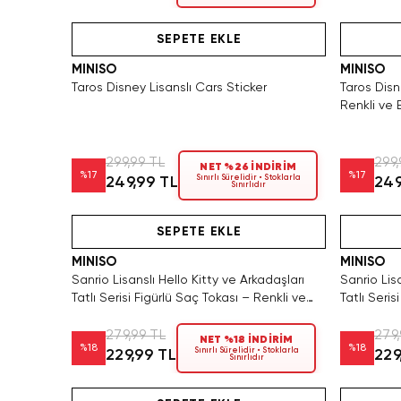
Hızlı Teslimat
Hızlı Teslimat
Videolu Ürün
Yalnız
SEPETE EKLE
MINISO
MINISO
Taros Disney Lisanslı Cars Sticker
Taros Disn
Renkli ve 
299,99 TL
299,
NET %26 İNDİRİM
%
17
%
17
Sınırlı Sürelidir • Stoklarla
249,99 TL
249
Sınırlıdır
Hızlı Teslimat
SEPETE EKLE
MINISO
MINISO
Sanrio Lisanslı Hello Kitty ve Arkadaşları
Sanrio Lis
Tatlı Serisi Figürlü Saç Tokası – Renkli ve
Tatlı Seri
Şık Tasarım
Aksesuarı
279,99 TL
279,
NET %18 İNDİRİM
%
18
%
18
Sınırlı Sürelidir • Stoklarla
229,99 TL
229
Sınırlıdır
Hızlı Teslimat
Hızlı Teslimat
Yalnızca 
Yalnız