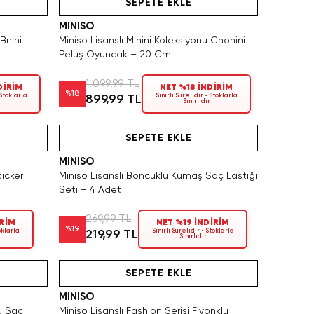
SEPETE EKLE
MINISO
 Bnini
Miniso Lisanslı Minini Koleksiyonu Chonini
Peluş Oyuncak – 20 Cm
1.099,99 TL
DİRİM
NET %18 İNDİRİM
%
18
 Stoklarla
Sınırlı Sürelidir • Stoklarla
899,99 TL
Sınırlıdır
n Satın Al
Hızlı Teslimat
SEPETE EKLE
MINISO
icker
Miniso Lisanslı Boncuklu Kumaş Saç Lastiği
Seti – 4 Adet
269,99 TL
İRİM
NET %19 İNDİRİM
%
19
toklarla
Sınırlı Sürelidir • Stoklarla
219,99 TL
Sınırlıdır
SAKIN KAÇIRMA!
Tükeniyor!
Hızlı Teslimat
SEPETE EKLE
MINISO
lu Saç
Miniso Lisanslı Fashion Serisi Fiyonklu