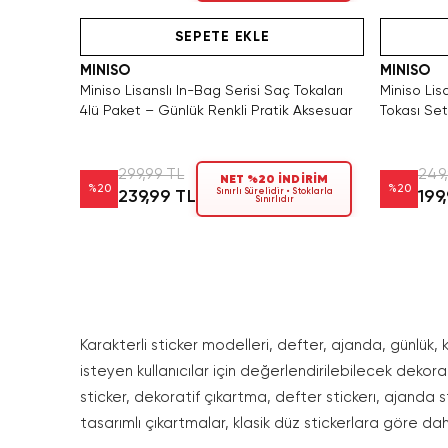
Hızlı Teslimat
SEPETE EKLE
MINISO
MINISO
Miniso Lisanslı In-Bag Serisi Saç Tokaları
Miniso Lisa
4lü Paket – Günlük Renkli Pratik Aksesuar
Tokası Set
299,99 TL
249
NET %20 İNDİRİM
%
20
%
20
Sınırlı Sürelidir • Stoklarla
239,99 TL
199
Sınırlıdır
Karakterli sticker modelleri, defter, ajanda, günlük, 
isteyen kullanıcılar için değerlendirilebilecek dekorati
sticker, dekoratif çıkartma, defter stickerı, ajanda s
tasarımlı çıkartmalar, klasik düz stickerlara göre dah