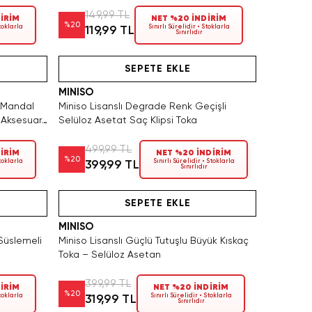
149,99 TL
İRİM
NET %20 İNDİRİM
%
20
Stoklarla
Sınırlı Sürelidir • Stoklarla
119,99 TL
Sınırlıdır
Hızlı Teslimat
Videolu Ürün
SEPETE EKLE
MINISO
u Mandal
Miniso Lisanslı Degrade Renk Geçişli
 Aksesuarı
Selüloz Asetat Saç Klipsi Toka
499,99 TL
İRİM
NET %20 İNDİRİM
%
20
Stoklarla
Sınırlı Sürelidir • Stoklarla
399,99 TL
Sınırlıdır
SAKIN KAÇIRMA!
SAKIN KAÇIRMA!
Hızlı Teslimat
Videolu Ürün
Yalnızca 4 
SEPETE EKLE
MINISO
 Süslemeli
Miniso Lisanslı Güçlü Tutuşlu Büyük Kıskaç
Toka – Selüloz Asetan
399,99 TL
İRİM
NET %20 İNDİRİM
%
20
Stoklarla
Sınırlı Sürelidir • Stoklarla
319,99 TL
Sınırlıdır