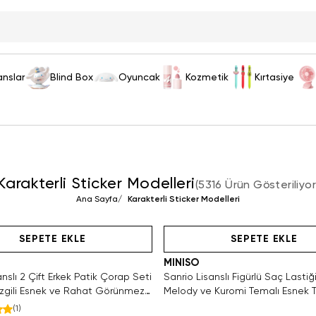
anslar
Blind Box
Oyuncak
Kozmetik
Kırtasiye
Karakterli Sticker Modelleri
(
5316 Ürün Gösteriliyo
Ana Sayfa
/
Karakterli Sticker Modelleri
ızca 4 Adet Kaldı. Tükenmeden Satın Al
Hızlı Teslimat
Videolu Ürün
Hızlı Teslimat
Hızlı Teslimat
SEPETE EKLE
SEPETE EKLE
MINISO
anslı 2 Çift Erkek Patik Çorap Seti
Sanrio Lisanslı Figürlü Saç Lastiğ
izgili Esnek ve Rahat Görünmez
Melody ve Kuromi Temalı Esnek T
 Cm
Adet
(
1
)