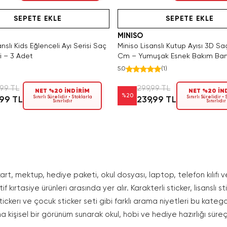
Videolu Ürün
Hızlı Teslimat
Hızlı Teslimat
SEPETE EKLE
SEPETE EKLE
MINISO
nslı Kids Eğlenceli Ayı Serisi Saç
Miniso Lisanslı Kutup Ayısı 3D S
i – 3 Adet
Cm – Yumuşak Esnek Bakım Ban
5.0
(
1
)
,99 TL
299,99 TL
NET %20 İNDİRİM
NET %20 İN
%
20
Sınırlı Sürelidir • Stoklarla
Sınırlı Sürelidir •
,99 TL
239,99 TL
Sınırlıdır
Sınırlıdır
kart, mektup, hediye paketi, okul dosyası, laptop, telefon kılıfı 
f kırtasiye ürünleri arasında yer alır. Karakterli sticker, lisanslı s
tickerı ve çocuk sticker seti gibi farklı arama niyetleri bu katego
a kişisel bir görünüm sunarak okul, hobi ve hediye hazırlığı süreçl