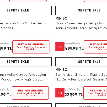
ca 3 Adet Kaldı. Tükenmeden Satın Al
Hızlı Teslimat
Videolu Ürün
Yalnızca 2 Adet Kaldı. Tükenmede
Hızlı Teslimat
SEPETE EKLE
SEPETE EKLE
MINISO
ey Lisanslı Cars Sticker Seti –
Coco Cones Sevgili Peluş Oyun
Eğlenceli
Konik Ambalajlı Kalp Detaylı Yu
Hediye Figür
99 TL
599,99 TL
NET %26 İNDİRİM
NET %17 İN
%
17
Sınırlı Sürelidir • Stoklarla
Sınırlı Sürelidir •
,99 TL
499,99 TL
Sınırlıdır
Sınırlıdı
Hızlı Teslimat
Hızlı Teslimat
Tükeniyor!
SEPETE EKLE
SEPETE EKLE
MINISO
anslı Hello Kitty ve Arkadaşları
Sanrio Lisanslı Kuromi Figürlü Sa
si Mandal Toka – Figürlü Saç
11,5 Cm – Pembe Siyah Sevimli 
Seti
99 TL
279,99 TL
NET %18 İNDİRİM
NET %18 İN
%
18
Sınırlı Sürelidir • Stoklarla
Sınırlı Sürelidir •
,99 TL
229,99 TL
Sınırlıdır
Sınırlıdır
4 Adet Kaldı. Tükenmeden Satın Al
ca 2 Adet Kaldı. Tükenmeden Satın Al
Hızlı Teslimat
Videolu Ürün