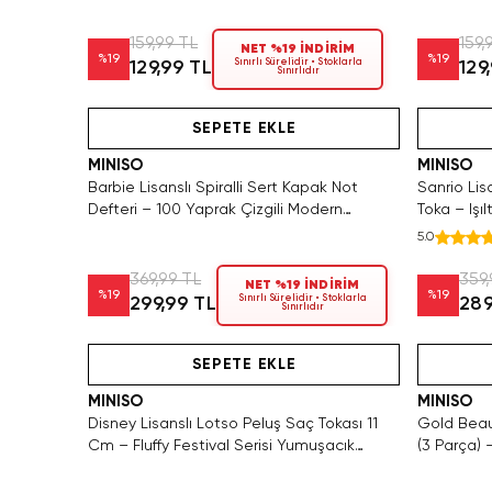
159,99 TL
159,
NET %19 İNDİRİM
%
19
%
19
Sınırlı Sürelidir • Stoklarla
129,99 TL
129
Sınırlıdır
Hızlı Teslimat
Yalnızca 
SEPETE EKLE
MINISO
MINISO
Barbie Lisanslı Spiralli Sert Kapak Not
Sanrio Lis
Defteri – 100 Yaprak Çizgili Modern
Toka – Işıl
Tasarım 16 CM
Aksesuarı
5.0
369,99 TL
359,
NET %19 İNDİRİM
%
19
%
19
Sınırlı Sürelidir • Stoklarla
299,99 TL
289
Sınırlıdır
Hızlı Teslimat
SEPETE EKLE
MINISO
MINISO
Disney Lisanslı Lotso Peluş Saç Tokası 11
Gold Beaut
Cm – Fluffy Festival Serisi Yumuşacık
(3 Parça)
Tasarım