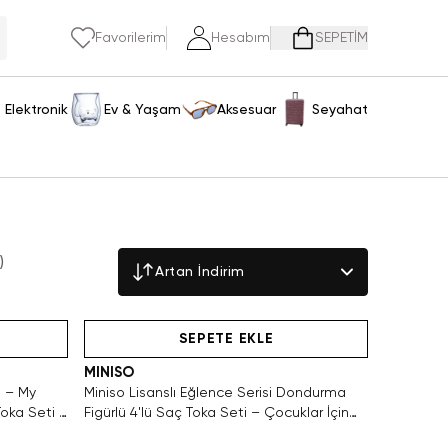
Favorilerim
Hesabım
SEPETİM
Elektronik
Ev & Yaşam
Aksesuar
Seyahat
r
)
Artan İndirim
Yalnızca 3 Adet Kaldı. Tükenmeden Satın Al
SEPETE EKLE
MINISO
i – My
Miniso Lisanslı Eğlence Serisi Dondurma
oka Seti 2
Figürlü 4'lü Saç Toka Seti – Çocuklar İçin
Tatlı Tasarımlı ve Dayanıklı Aksesuar