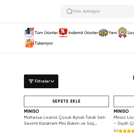
Ü
Tüm Ürünler
İndirimli Ürünler
Yeni
Lis
Tükeniyor
Filtreler
den Satın Al
Hızlı Teslimat
Tükeniyor!
Yaln
SEPETE EKLE
MINISO
MINISO
Maltesse Lisanslı Çocuk Aynalı Tarak Seti
Miniso Lis
Sevimli Karakterli Mini Bakım ve Saç
– Siyah Ç
Aksesuar Kiti
Çorap 24
5.0