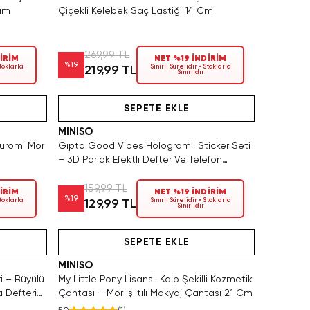
rım
Çiçekli Kelebek Saç Lastiği 14 Cm
269,99 TL
İRİM
NET %19 İNDİRİM
%
19
Stoklarla
Sınırlı Sürelidir • Stoklarla
219,99 TL
Sınırlıdır
Tükeniyor!
Hızlı Teslimat
SEPETE EKLE
MINISO
Kuromi Mor
Gıpta Good Vibes Hologramlı Sticker Seti
– 3D Parlak Efektli Defter Ve Telefon
Çıkartması 21 CM
159,99 TL
İRİM
NET %19 İNDİRİM
%
19
Stoklarla
Sınırlı Sürelidir • Stoklarla
129,99 TL
Sınırlıdır
atın Al
Yalnızca 3 Adet Kaldı. Tükenmeden Satın Al
Hızlı Teslimat
SEPETE EKLE
MINISO
i – Büyülü
My Little Pony Lisanslı Kalp Şekilli Kozmetik
 Defteri
Çantası – Mor Işıltılı Makyaj Çantası 21 Cm