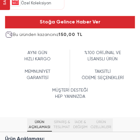
Özel Koleksiyon
Stoğa Gelince Haber Ver
Bu üründen kazancınız
150,00 TL
AYNI GÜN
%100 ORİJİNAL VE
HIZLI KARGO
LİSANSLI ÜRÜN
MEMNUNİYET
TAKSİTLİ
GARANTİSİ
ÖDEME SEÇENEKLERİ
MÜŞTERİ DESTEĞİ
HEP YANINIZDA
ÜRÜN
SİPARİŞ &
İADE &
ÜRÜN
AÇIKLAMASI
TESLİMAT
DEĞİŞİM
ÖZELLIKLERI
Ürün Açıklaması: