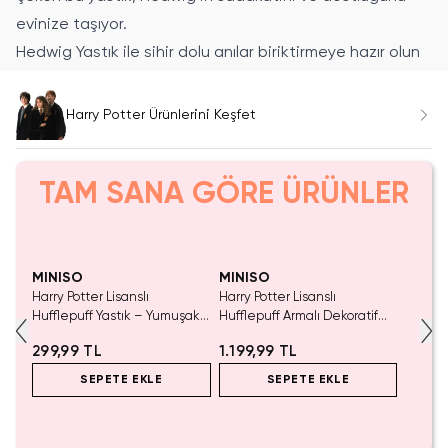
evinize taşıyor.
Hedwig Yastık ile sihir dolu anılar biriktirmeye hazır olun
Harry Potter Ürünlerini Keşfet
TAM SANA GÖRE ÜRÜNLER
SAKIN KAÇIRMA!
Yalnızca 4 Adet Kaldı.
Tükenmeden Satın Al
MINISO
MINISO
Harry Potter Lisanslı
Harry Potter Lisanslı
Hufflepuff Yastık – Yumuşak
Hufflepuff Armalı Dekoratif
Dokulu Dekoratif Ev ve
Yastık – Yumuşak Elastan
299,99 TL
1.199,99 TL
Koleksiyon Yastığı
Kumaşlı Konforlu 40 cm
SEPETE EKLE
SEPETE EKLE