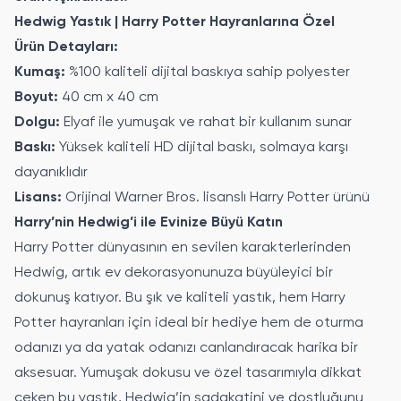
Hedwig Yastık | Harry Potter Hayranlarına Özel
Ürün Detayları:
Kumaş:
%100 kaliteli dijital baskıya sahip polyester
Boyut:
40 cm x 40 cm
Dolgu:
Elyaf ile yumuşak ve rahat bir kullanım sunar
Baskı:
Yüksek kaliteli HD dijital baskı, solmaya karşı
dayanıklıdır
Lisans:
Orijinal Warner Bros. lisanslı Harry Potter ürünü
Harry’nin Hedwig’i ile Evinize Büyü Katın
Harry Potter dünyasının en sevilen karakterlerinden
Hedwig, artık ev dekorasyonunuza büyüleyici bir
dokunuş katıyor. Bu şık ve kaliteli yastık, hem Harry
Potter hayranları için ideal bir hediye hem de oturma
odanızı ya da yatak odanızı canlandıracak harika bir
aksesuar. Yumuşak dokusu ve özel tasarımıyla dikkat
çeken bu yastık, Hedwig’in sadakatini ve dostluğunu