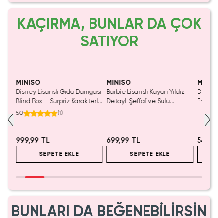
KAÇIRMA, BUNLAR DA ÇOK
SATIYOR
Yalnızca 1 Adet Kaldı.
Tükenmeden Satın Al
MINISO
MINISO
MINIS
tası
Disney Lisanslı Gıda Damgası
Barbie Lisanslı Kayan Yıldız
Disney
Blind Box – Sürpriz Karakterli
Detaylı Şeffaf ve Sulu
Prenses
Eğlenceli Sunum
Kozmetik Çantası 21 cm
Koleks
5.0
(
1
)
999,99 TL
699,99 TL
549,9
SEPETE EKLE
SEPETE EKLE
BUNLARI DA BEĞENEBİLİRSİN