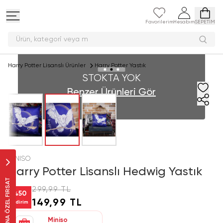
Favorilerim
Hesabım
SEPETİM
Ürün, kategori ve
Harry Potter Lisanslı Ürünler
Harry Potter Yastık
STOKTA YOK
Benzer Ürünleri Gör
MINISO
Harry Potter Lisanslı Hedwig Yastık
SANA ÖZEL FIRSAT
299,99 TL
%
50
149,99 TL
İndirim
Miniso