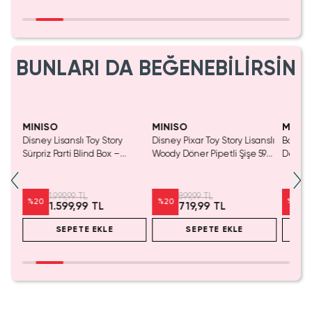
BUNLARI DA BEĞENEBİLİRSİN
Yaln
Tük
MINISO
MINISO
MINIS
Disney Lisanslı Toy Story
Disney Pixar Toy Story Lisanslı
Barbie 
Mavi
Sürpriz Parti Blind Box –
Woody Döner Pipetli Şişe 590
Detaylı
a
Koleksiyonluk Figür
mL – Kovboy Temalı Tasarım
Kozmet
1.999,99 TL
899,99 TL
%
20
%
20
%
20
1.599,99 TL
719,99 TL
SEPETE EKLE
SEPETE EKLE