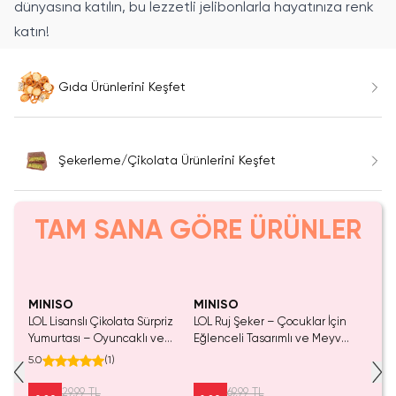
dünyasına katılın, bu lezzetli jelibonlarla hayatınıza renk
katın!
Gıda Ürünlerini Keşfet
Şekerleme/Çikolata Ürünlerini Keşfet
TAM SANA GÖRE ÜRÜNLER
SAKIN KAÇIRMA!
MINISO
MINISO
LOL Lisanslı Çikolata Sürpriz
LOL Ruj Şeker – Çocuklar İçin
Yumurtası – Oyuncaklı ve
Eğlenceli Tasarımlı ve Meyve
Lezzetli Sürpriz Yumurta
Aromalı Atıştırmalık Şeker
5.0
(
1
)
29,99 TL
69,99 TL