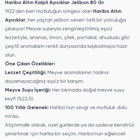
Haribo Altın Kalpli Ayıcıklar Jelibon 80 Gr
1922'den beri mutluluğun simgesi olan
Haribo Altın
Ayıcıklar
, her yaştan jelibon severi tatlı bir yolculuğa
çıkarıyor! Meyve sularıyla zenginleştirilmiş eşsiz
lezzetiyle, ananas, limon, çilek, portakal, ahududu gibi
çeşitli aromaların renkli dünyasında kaybolmaya hazır
olun.
Öne Çıkan Özellikler:
Lezzet Çeşitliliği:
Meyve aromalarının tadına
doyamayacağınız eşsiz bir karışım.
Meyve Suyu İçeriği:
Her lokmada doğal meyve suyu
keyfi (%22,5).
100 Yıllık Gelenek:
Haribo'nun sevgi ve mutluluk dolu
mirası.
Atıştırmalık olarak, özel günlerde ya da sadece kendinizi
şımartmak için harika bir seçim. Haribo’nun eğlenceli