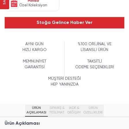
Miniso
Özel Koleksiyon
Stoğa Gelince Haber Ver
AYNI GÜN
%100 ORİJİNAL VE
HIZLI KARGO
LİSANSLI ÜRÜN
MEMNUNİYET
TAKSİTLİ
GARANTİSİ
ÖDEME SEÇENEKLERİ
MÜŞTERİ DESTEĞİ
HEP YANINIZDA
ÜRÜN
SİPARİŞ &
İADE &
ÜRÜN
AÇIKLAMASI
TESLİMAT
DEĞİŞİM
ÖZELLIKLERI
Ürün Açıklaması