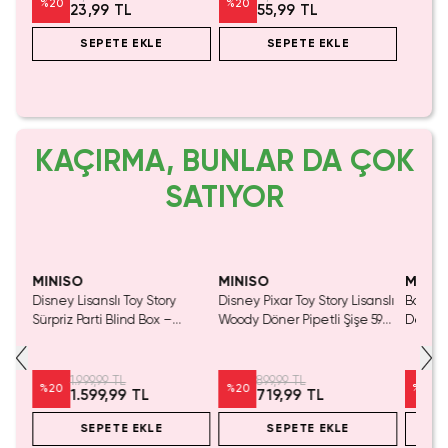
%
20
%
20
23,99 TL
55,99 TL
SEPETE EKLE
SEPETE EKLE
KAÇIRMA, BUNLAR DA ÇOK
SATIYOR
Yaln
Tük
MINISO
MINISO
MINIS
Disney Lisanslı Toy Story
Disney Pixar Toy Story Lisanslı
Barbie 
Mavi
Sürpriz Parti Blind Box –
Woody Döner Pipetli Şişe 590
Detaylı
a
Koleksiyonluk Figür
mL – Kovboy Temalı Tasarım
Kozmet
1.999,99 TL
899,99 TL
%
20
%
20
%
20
1.599,99 TL
719,99 TL
SEPETE EKLE
SEPETE EKLE