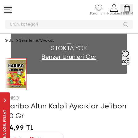
Favorilerim
Hesabım
SEPETİM
Ürün, kateg
Gıda
Şekerleme/Çikolata
STOKTA YOK
Benzer Ürünleri Gör
MINISO
Haribo Altın Kalpli Ayıcıklar Jelibon
SANA ÖZEL FIRSAT
80 Gr
34,99 TL