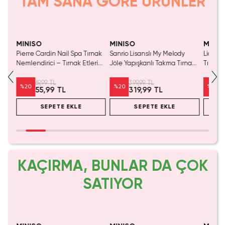
TAM SANA GÖRE ÜRÜNLER
Tükeniyor!
MINISO
MINISO
MINIS
Pierre Cardin Nail Spa Tırnak
Sanrio Lisanslı My Melody
Liones
Nemlendirici – Tırnak Etleri
Jöle Yapışkanlı Takma Tırnak
Tırnak
İçin Yoğun Bakım Ve Nem
Seti Pembe – Şeritli Zarif
Parlak 
Desteği
Tasarım
69,99 TL
399,99 TL
%
20
%
20
%
20
55,99 TL
319,99 TL
SEPETE EKLE
SEPETE EKLE
KAÇIRMA, BUNLAR DA ÇOK
SATIYOR
Yalnızca 1 Adet Kaldı.
Tükenmeden Satın Al