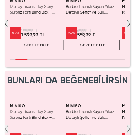
MINISO
MINISO
MINIS
nslı
Disney Lisanslı Toy Story
Barbie Lisanslı Kayan Yıldız
Miniso 
550
Sürpriz Parti Blind Box –
Detaylı Şeffaf ve Sulu
Kalem 
Koleksiyonluk Figür
Kozmetik Çantası 21 cm
Pembe)
1.999,99 TL
699,99 TL
%
20
%
20
%
20
1.599,99 TL
559,99 TL
SEPETE EKLE
SEPETE EKLE
BUNLARI DA BEĞENEBİLİRSİN
Yalnızca 1 Adet Kaldı.
Tükenmeden Satın Al
MINISO
MINISO
MINIS
nslı
Disney Lisanslı Toy Story
Barbie Lisanslı Kayan Yıldız
Miniso 
550
Sürpriz Parti Blind Box –
Detaylı Şeffaf ve Sulu
Kalem 
Koleksiyonluk Figür
Kozmetik Çantası 21 cm
Pembe)