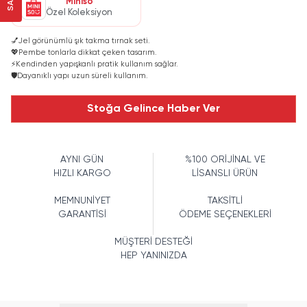
Miniso
Özel Koleksiyon
💅
Jel görünümlü şık takma tırnak seti.
💖
Pembe tonlarla dikkat çeken tasarım.
⚡
Kendinden yapışkanlı pratik kullanım sağlar.
🛡️
Dayanıklı yapı uzun süreli kullanım.
Stoğa Gelince Haber Ver
AYNI GÜN
%100 ORİJİNAL VE
HIZLI KARGO
LİSANSLI ÜRÜN
MEMNUNİYET
TAKSİTLİ
GARANTİSİ
ÖDEME SEÇENEKLERİ
MÜŞTERİ DESTEĞİ
HEP YANINIZDA