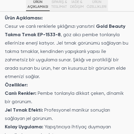
ÜRÜN
SİPARİŞ &
İADE &
ÜRÜN
AÇIKLAMASI
TESLİMAT
DEĞİŞİM
ÖZELLIKLERI
Ürün Açıklaması:
Cesur ve canlı renklerle şıklığınızı yansıtın!
Gold Beauty
Takma Tırnak EP-1533-8
, göz alıcı pembe tonlarıyla
ellerinize enerji katıyor. Jel tırnak görünümü sağlayan bu
takma tırnaklar, kendinden yapışkanlı yapısı ile
zahmetsiz bir uygulama sunar. Şıklığı ve pratikliği bir
arada sunan bu ürün, her an kusursuz bir görünüm elde
etmenizi sağlar.
Özellikler:
Canlı Renkler:
Pembe tonlarıyla dikkat çeken, dinamik
bir görünüm.
Jel Tırnak Efekti:
Profesyonel manikür sonuçları
sağlayan jel görünüm.
Kolay Uygulama:
Yapıştırıcıya ihtiyaç duymayan