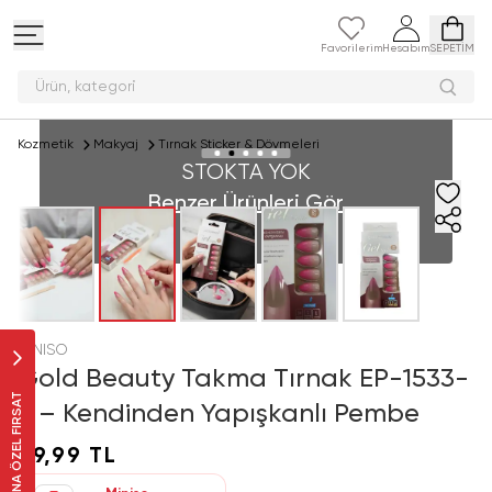
Favorilerim
Hesabım
SEPETİM
Ürün, kat
Kozmetik
Makyaj
Tırnak Sticker & Dövmeleri
STOKTA YOK
Benzer Ürünleri Gör
MINISO
Gold Beauty Takma Tırnak EP-1533-
SANA ÖZEL FIRSAT
8 – Kendinden Yapışkanlı Pembe
79,99 TL