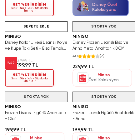
Disney Özel
NET %25 İNDİRİM
Sınırlı Sürelidir • Stoklarla
Koleksiyonu
Sınırlıdır
Hızlı Teslimat
SEPETE EKLE
STOKTA YOK
MINISO
MINISO
Disney Karlar Ülkesi Lisanslı Kolye
Disney Frozen Lisanslı Elsa ve
ve Küpe Takı Seti - Elsa Temalı
Anna Metal Anahtarlık 8 CM
Çocuk Aksesuar 15 cm
4.0
(
2
)
379,99 TL
%
47
199,99 TL
229,99 TL
NET %47 İNDİRİM
Miniso
Sınırlı Sürelidir • Stoklarla
Özel Koleksiyon
Sınırlıdır
STOKTA YOK
STOKTA YOK
MINISO
MINISO
Frozen Lisanslı Figürlü Anahtarlık
Frozen Lisanslı Figürlü Anahtarlık
- Olaf
- Anna
199,99 TL
199,99 TL
Miniso
Miniso