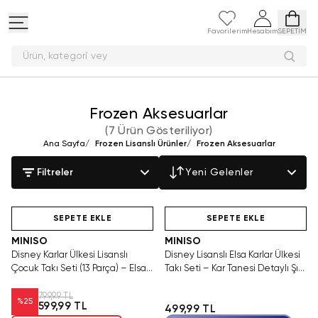
Favorilerim
Hesabım
SEPETİM
Ürün, kategor
Frozen Aksesuarlar
(
7 Ürün Gösteriliyor
)
Ana Sayfa
/
Frozen Lisanslı Ürünler
/
Frozen Aksesuarlar
Filtreler
Yeni Gelenler
Hızlı Teslimat
Videolu Ürün
Yalnızca 4 Adet Kaldı.
Hızlı Teslimat
Tükenmeden Satın Al
SEPETE EKLE
SEPETE EKLE
MINISO
MINISO
Disney Karlar Ülkesi Lisanslı
Disney Lisanslı Elsa Karlar Ülkesi
Çocuk Takı Seti (13 Parça) – Elsa
Takı Seti – Kar Tanesi Detaylı Şık
ve Anna Temalı Bileklik ve Toka
Aksesuar 14 Cm
Seti
799,99 TL
%
25
599,99 TL
499,99 TL