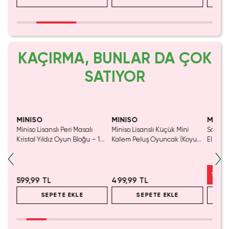
KAÇIRMA, BUNLAR DA ÇOK
SATIYOR
Yaln
Tük
MINISO
MINISO
MINIS
Miniso Lisanslı Peri Masalı
Miniso Lisanslı Küçük Mini
Sanrio 
luş
Kristal Yıldız Oyun Bloğu – 14
Kalem Peluş Oyuncak (Koyu
Elma K
Cm
Pembe) - 17 cm
Çelik P
%
50
599,99 TL
499,99 TL
SEPETE EKLE
SEPETE EKLE