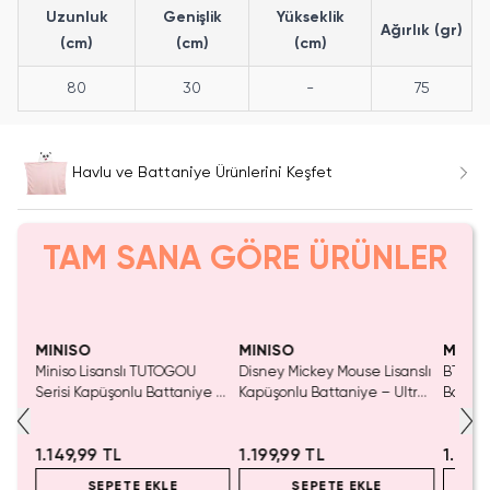
Uzunluk
Genişlik
Yükseklik
Ağırlık (gr)
(cm)
(cm)
(cm)
80
30
-
75
Havlu ve Battaniye Ürünlerini Keşfet
TAM SANA GÖRE ÜRÜNLER
AKIN KAÇIRMA!
Tükeniyor!
Tükeniyor!
Tükeniyor!
Yaln
Tük
MINISO
MINISO
MINIS
Miniso Lisanslı TUTOGOU
Disney Mickey Mouse Lisanslı
BT21 L
Serisi Kapüşonlu Battaniye –
Kapüşonlu Battaniye – Ultra
Battan
eluş
Pangee Model Yumuşacık
Yumuşak Giyilebilir Battaniye
Kabart
Giyilebilir Örtü
90X140 Cm
Dokulu
1.149,99 TL
1.199,99 TL
1.399
ir
SEPETE EKLE
SEPETE EKLE