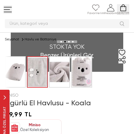
Favorilerim
Hesabım
SEPETİM
Ürün, kategori v
Seyahat
Havlu ve Battaniye
STOKTA YOK
Benzer Ürünleri Gör
MINISO
Figürlü El Havlusu - Koala
SANA ÖZEL FIRSAT
99,99 TL
Miniso
Özel Koleksiyon