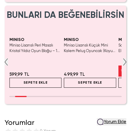
BUNLARI DA BEĞENEBİLİRSİN
Yaln
Tük
MINISO
MINISO
MINIS
Miniso Lisanslı Peri Masalı
Miniso Lisanslı Küçük Mini
Sanrio 
luş
Kristal Yıldız Oyun Bloğu – 14
Kalem Peluş Oyuncak (Koyu
Elma K
Cm
Pembe) - 17 cm
Çelik P
%
50
599,99 TL
499,99 TL
SEPETE EKLE
SEPETE EKLE
Yorumlar
Yorum Ekle