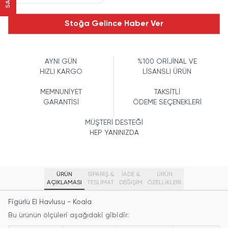
Stoğa Gelince Haber Ver
AYNI GÜN
%100 ORİJİNAL VE
HIZLI KARGO
LİSANSLI ÜRÜN
MEMNUNİYET
TAKSİTLİ
GARANTİSİ
ÖDEME SEÇENEKLERİ
MÜŞTERİ DESTEĞİ
HEP YANINIZDA
ÜRÜN
SİPARİŞ &
İADE &
ÜRÜN
AÇIKLAMASI
TESLİMAT
DEĞİŞİM
ÖZELLIKLERI
Figürlü El Havlusu - Koala
Bu ürünün ölçüleri aşağıdaki gibidir: