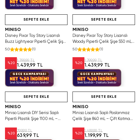
NET %20 İNDİRİM!
NET %20 İNDİRİM!
Sınırlı Sürelidir • Stoklarla Sınırlıdır
Sınırlı Sürelidir • Stoklarla Sınırlıdır
Tükeniyor!
Hızlı Teslimat
SAKIN KAÇIRMA!
Tükeniyor!
SEPETE EKLE
SEPETE EKLE
MINISO
MINISO
Disney Pixar Toy Story Lisanslı
Disney Pixar Toy Story Lisanslı
Buzz Lightyear Pipetli Çelik Şişe
Woody Pipetli Çelik Şişe 550 mL
550 mL – Saplı Tasarım
– Saplı Tasarım
5.0
(
1
)
5.0
(
1
)
1.799,99 TL
1.799,99 TL
%
20
%
20
1.439,99 TL
1.439,99 TL
GECE KAMPANYASI
GECE KAMPANYASI
NET %20 İNDİRİM!
NET %20 İNDİRİM!
Sınırlı Sürelidir • Stoklarla Sınırlıdır
Sınırlı Sürelidir • Stoklarla Sınırlıdır
Hızlı Teslimat
Hızlı Teslimat
SEPETE EKLE
SEPETE EKLE
MINISO
MINISO
Miniso Lisanslı DIY Serisi Saplı
Miniso Lisanslı Saplı Paslanmaz
Pipetli Plastik Şişe 1100 mL –
Çelik Şişe 840 mL – Çift Katmanlı
Pembe
Pembe
799,99 TL
1.499,99 TL
%
20
%
20
639,99 TL
1.199,99 TL