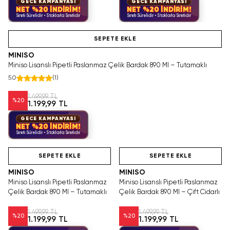
GECE KAMPANYASI
GECE KAMPANYASI
NET %20 İNDİRİM!
NET %20 İNDİRİM!
Sınırlı Sürelidir • Stoklarla Sınırlıdır
Sınırlı Sürelidir • Stoklarla Sınırlıdır
Hızlı Teslimat
SEPETE EKLE
MINISO
Miniso Lisanslı Pipetli Paslanmaz Çelik Bardak 890 Ml – Tutamaklı
5.0
(
1
)
1.499,99 TL
%
20
1.199,99 TL
GECE KAMPANYASI
NET %20 İNDİRİM!
Sınırlı Sürelidir • Stoklarla Sınırlıdır
Hızlı Teslimat
Hızlı Teslimat
SEPETE EKLE
SEPETE EKLE
MINISO
MINISO
Miniso Lisanslı Pipetli Paslanmaz
Miniso Lisanslı Pipetli Paslanmaz
Çelik Bardak 890 Ml – Tutamaklı
Çelik Bardak 890 Ml – Çift Cidarlı
1.499,99 TL
1.499,99 TL
%
20
%
20
1.199,99 TL
1.199,99 TL