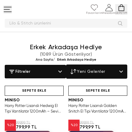
Favorilerim
Hesabım
SEPETİM
Lilo & Stit
Erkek Arkadaşa Hediye
(
1089 Ürün Gösteriliyor
)
Ana Sayfa
/
Erkek Arkadaşa Hediye
Filtreler
Yeni Gelenler
Hızlı Teslimat
Hızlı Teslimat
SEPETE EKLE
SEPETE EKLE
MINISO
MINISO
Harry Potter Lisanslı Hedwig El
Harry Potter Lisanslı Golden
Tipi Vantilatör 1200mAh – Sevimli
Snitch El Tipi Vantilatör 1200mAh
Taşınabilir Serinlik
– Büyülü Taşınabilir Serinlik
999,99 TL
999,99 TL
%
20
%
20
799,99 TL
799,99 TL