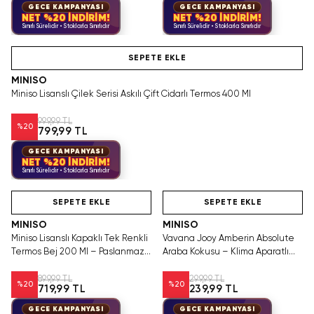
GECE KAMPANYASI
GECE KAMPANYASI
NET %20 İNDİRİM!
NET %20 İNDİRİM!
Sınırlı Sürelidir • Stoklarla Sınırlıdır
Sınırlı Sürelidir • Stoklarla Sınırlıdır
Hızlı Teslimat
SEPETE EKLE
MINISO
Miniso Lisanslı Çilek Serisi Askılı Çift Cidarlı Termos 400 Ml
999,99 TL
%
20
799,99 TL
GECE KAMPANYASI
NET %20 İNDİRİM!
Sınırlı Sürelidir • Stoklarla Sınırlıdır
Hızlı Teslimat
Hızlı Teslimat
SEPETE EKLE
SEPETE EKLE
MINISO
MINISO
Miniso Lisanslı Kapaklı Tek Renkli
Vavana Jooy Amberin Absolute
Termos Bej 200 Ml – Paslanmaz
Araba Kokusu – Klima Aparatlı
Çelik
Ferah Koku
899,99 TL
299,99 TL
%
20
%
20
719,99 TL
239,99 TL
GECE KAMPANYASI
GECE KAMPANYASI