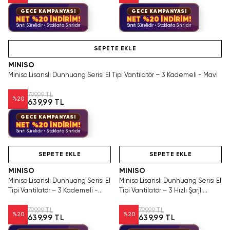
GECE KAMPANYASI
GECE KAMPANYASI
NET %20 İNDİRİM!
NET %20 İNDİRİM!
Sınırlı Sürelidir • Stoklarla Sınırlıdır
Sınırlı Sürelidir • Stoklarla Sınırlıdır
Hızlı Teslimat
SEPETE EKLE
MINISO
Miniso Lisanslı Dunhuang Serisi El Tipi Vantilatör – 3 Kademeli - Mavi
799,99 TL
%
20
639,99 TL
GECE KAMPANYASI
NET %20 İNDİRİM!
Sınırlı Sürelidir • Stoklarla Sınırlıdır
Hızlı Teslimat
Hızlı Teslimat
SEPETE EKLE
SEPETE EKLE
MINISO
MINISO
Miniso Lisanslı Dunhuang Serisi El
Miniso Lisanslı Dunhuang Serisi El
Tipi Vantilatör – 3 Kademeli -
Tipi Vantilatör – 3 Hızlı Şarjlı
Yeşil
Kahverengi
799,99 TL
799,99 TL
%
20
%
20
639,99 TL
639,99 TL