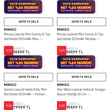
GECE KAMPANYASI
GECE KAMPANYASI
NET %20 İNDİRİM!
NET %20 İNDİRİM!
Sınırlı Sürelidir • Stoklarla Sınırlıdır
Sınırlı Sürelidir • Stoklarla Sınırlıdır
Hızlı Teslimat
Hızlı Teslimat
SEPETE EKLE
SEPETE EKLE
MINISO
MINISO
Miniso Lisanslı Mini Family El Tipi
Miniso Lisanslı Mini Family El Tipi
Vantilatör 500mAh Mavi –
Vantilatör 500mAh Pembe –
Taşınabilir Serinlik
Taşınabilir Serinlik
699,99 TL
699,99 TL
%
20
%
20
559,99 TL
559,99 TL
GECE KAMPANYASI
GECE KAMPANYASI
NET %20 İNDİRİM!
NET %20 İNDİRİM!
Sınırlı Sürelidir • Stoklarla Sınırlıdır
Sınırlı Sürelidir • Stoklarla Sınırlıdır
Hızlı Teslimat
SEPETE EKLE
SEPETE EKLE
MINISO
MINISO
Sanrio Lisanslı Hello Kitty Mini
Star Wars Lisanslı Hafızalı Sünger
Vantilatör 500mAh – Kırmızı
Boyun Yastığı 24 Cm –
Beyaz Taşınabilir Serinlik
Destekleyici Seyahat Konforu
999,99 TL
1.199,99 TL
%
20
%
20
799,99 TL
959,99 TL