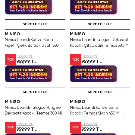
GECE KAMPANYASI
GECE KAMPANYASI
NET %20 İNDİRİM!
NET %20 İNDİRİM!
Sınırlı Sürelidir • Stoklarla Sınırlıdır
Sınırlı Sürelidir • Stoklarla Sınırlıdır
Hızlı Teslimat
Tükeniyor!
Hızlı Teslimat
SEPETE EKLE
SEPETE EKLE
MINISO
MINISO
Miniso Lisanslı Kahve Serisi
Miniso Lisanslı Tutogou Dekoratif
Pipetli Çelik Bardak Siyah 560 Ml
Kapaklı Çift Cidarlı Termos 380 Ml
– Çift Cidarlı
1.199,99 TL
1.199,99 TL
%
20
%
20
959,99 TL
959,99 TL
GECE KAMPANYASI
GECE KAMPANYASI
NET %20 İNDİRİM!
NET %20 İNDİRİM!
Sınırlı Sürelidir • Stoklarla Sınırlıdır
Sınırlı Sürelidir • Stoklarla Sınırlıdır
Hızlı Teslimat
Hızlı Teslimat
SEPETE EKLE
SEPETE EKLE
MINISO
MINISO
Miniso Lisanslı Tutogou Pangee
Miniso Lisanslı Kahve Serisi
Dekoratif Kapaklı Termos 380 Ml
Kapaklı Termos Siyah 450 Ml –
– 20 Cm
Paslanmaz Çelik
1.199,99 TL
1.199,99 TL
%
20
%
20
959,99 TL
959,99 TL