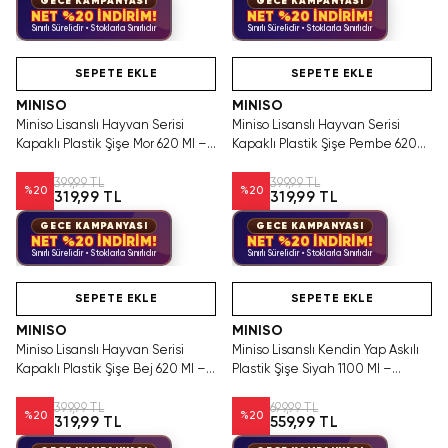
GECE KAMPANYASI
GECE KAMPANYASI
NET %20 İNDİRİM!
NET %20 İNDİRİM!
Sınırlı Sürelidir • Stoklarla Sınırlıdır
Sınırlı Sürelidir • Stoklarla Sınırlıdır
Hızlı Teslimat
Hızlı Teslimat
SEPETE EKLE
SEPETE EKLE
MINISO
MINISO
Miniso Lisanslı Hayvan Serisi
Miniso Lisanslı Hayvan Serisi
Kapaklı Plastik Şişe Mor 620 Ml –
Kapaklı Plastik Şişe Pembe 620
Kayışlı
Ml – Kayışlı
399,99 TL
399,99 TL
%
20
%
20
319,99 TL
319,99 TL
GECE KAMPANYASI
GECE KAMPANYASI
NET %20 İNDİRİM!
NET %20 İNDİRİM!
Sınırlı Sürelidir • Stoklarla Sınırlıdır
Sınırlı Sürelidir • Stoklarla Sınırlıdır
Hızlı Teslimat
Hızlı Teslimat
SEPETE EKLE
SEPETE EKLE
MINISO
MINISO
Miniso Lisanslı Hayvan Serisi
Miniso Lisanslı Kendin Yap Askılı
Kapaklı Plastik Şişe Bej 620 Ml –
Plastik Şişe Siyah 1100 Ml –
Kayışlı
Kapaklı
399,99 TL
699,99 TL
%
20
%
20
319,99 TL
559,99 TL