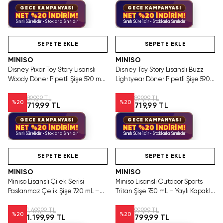
GECE KAMPANYASI
GECE KAMPANYASI
NET %20 İNDİRİM!
NET %20 İNDİRİM!
Sınırlı Sürelidir • Stoklarla Sınırlıdır
Sınırlı Sürelidir • Stoklarla Sınırlıdır
Hızlı Teslimat
Hızlı Teslimat
SEPETE EKLE
SEPETE EKLE
MINISO
MINISO
Disney Pixar Toy Story Lisanslı
Disney Toy Story Lisanslı Buzz
Woody Döner Pipetli Şişe 590 mL
Lightyear Döner Pipetli Şişe 590
– Kovboy Temalı Tasarım
mL – Uzay Temalı Tasarım
899,99 TL
899,99 TL
%
20
%
20
719,99 TL
719,99 TL
GECE KAMPANYASI
GECE KAMPANYASI
NET %20 İNDİRİM!
NET %20 İNDİRİM!
Sınırlı Sürelidir • Stoklarla Sınırlıdır
Sınırlı Sürelidir • Stoklarla Sınırlıdır
Hızlı Teslimat
Hızlı Teslimat
SEPETE EKLE
SEPETE EKLE
MINISO
MINISO
Miniso Lisanslı Çilek Serisi
Miniso Lisanslı Outdoor Sports
Paslanmaz Çelik Şişe 720 mL –
Tritan Şişe 750 mL – Yaylı Kapaklı
Açılır Kapaklı Pembe
Gri
1.499,99 TL
999,99 TL
%
20
%
20
1.199,99 TL
799,99 TL