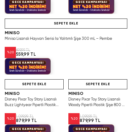
GECE KAMPANYASI
GECE KAMPANYASI
NET %20 İNDİRİM!
NET %20 İNDİRİM!
Sınırlı Sürelidir • Stoklarla Sınırlıdır
Sınırlı Sürelidir • Stoklarla Sınırlıdır
Hızlı Teslimat
SEPETE EKLE
MINISO
Miniso Lisanslı Hayvan Serisi Isı Yalıtımlı Şişe 300 mL – Pembe
699,99 TL
%
20
559,99 TL
GECE KAMPANYASI
NET %20 İNDİRİM!
Sınırlı Sürelidir • Stoklarla Sınırlıdır
Hızlı Teslimat
Hızlı Teslimat
SEPETE EKLE
SEPETE EKLE
MINISO
MINISO
Disney Pixar Toy Story Lisanslı
Disney Pixar Toy Story Lisanslı
Buzz Lightyear Pipetli Plastik
Woody Pipetli Plastik Şişe 800 mL
Şişe 800 mL – Açılır Kapaklı
– Açılır Kapaklı
1.099,99 TL
1.099,99 TL
%
20
%
20
879,99 TL
879,99 TL
GECE KAMPANYASI
GECE KAMPANYASI