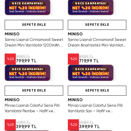
GECE KAMPANYASI
GECE KAMPANYASI
NET %20 İNDİRİM!
NET %20 İNDİRİM!
Sınırlı Sürelidir • Stoklarla Sınırlıdır
Sınırlı Sürelidir • Stoklarla Sınırlıdır
Hızlı Teslimat
Hızlı Teslimat
SEPETE EKLE
SEPETE EKLE
MINISO
MINISO
Sanrio Lisanslı Cinnamoroll Sweet
Sanrio Lisanslı Cinnamoroll Sweet
Dream Mini Vantilatör 1200mAh –
Dream Anahtarlıklı Mini Vantilatör
Taşınabilir Serinlik
500mAh – Taşınabilir Serinlik
999,99 TL
899,99 TL
%
20
%
20
799,99 TL
719,99 TL
GECE KAMPANYASI
GECE KAMPANYASI
NET %20 İNDİRİM!
NET %20 İNDİRİM!
Sınırlı Sürelidir • Stoklarla Sınırlıdır
Sınırlı Sürelidir • Stoklarla Sınırlıdır
Hızlı Teslimat
Hızlı Teslimat
SEPETE EKLE
SEPETE EKLE
MINISO
MINISO
Miniso Lisanslı Colorful Serisi Pilli
Miniso Lisanslı Colorful Serisi Pilli
Vantilatör Pembe – Hafif ve
Vantilatör Sarı – Hafif ve
Taşınabilir Serinlik
Taşınabilir Serinlik
499,99 TL
499,99 TL
%
20
%
20
399,99 TL
399,99 TL