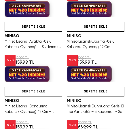
GECE KAMPANYASI
GECE KAMPANYASI
NET %20 İNDİRİM!
NET %20 İNDİRİM!
Sınırlı Sürelidir • Stoklarla Sınırlıdır
Sınırlı Sürelidir • Stoklarla Sınırlıdır
Hızlı Teslimat
Hızlı Teslimat
SEPETE EKLE
SEPETE EKLE
MINISO
MINISO
Miniso Lisanslı Ayakta Pozlu
Miniso Lisanslı Oturma Pozlu
Kabarcık Oyuncağı – Sızdırmaz
Kabarcık Oyuncağı 12 Cm –
Asortili Tasarım
Sızdırmaz Asortili Tasarım
199,99 TL
199,99 TL
%
20
%
20
159,99 TL
159,99 TL
GECE KAMPANYASI
GECE KAMPANYASI
NET %20 İNDİRİM!
NET %20 İNDİRİM!
Sınırlı Sürelidir • Stoklarla Sınırlıdır
Sınırlı Sürelidir • Stoklarla Sınırlıdır
Hızlı Teslimat
Hızlı Teslimat
SEPETE EKLE
SEPETE EKLE
MINISO
MINISO
Miniso Lisanslı Dondurma
Miniso Lisanslı Dunhuang Serisi El
Kabarcık Oyuncağı 12 Cm –
Tipi Vantilatör – 3 Kademeli - Sarı
Sızdırmaz Asortili Tasarım
199,99 TL
799,99 TL
%
20
%
20
159,99 TL
639,99 TL