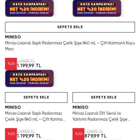
GECE KAMPANYASI
GECE KAMPANYASI
NET %20 İNDİRİM!
NET %20 İNDİRİM!
Sınırlı Sürelidir • Stoklarla Sınırlıdır
Sınırlı Sürelidir • Stoklarla Sınırlıdır
Hızlı Teslimat
SEPETE EKLE
MINISO
Miniso Lisanslı Saplı Paslanmaz Çelik Şişe 840 mL – Çift Katmanlı Koyu
Mavi
1.499,99 TL
%
20
1.199,99 TL
GECE KAMPANYASI
NET %20 İNDİRİM!
Sınırlı Sürelidir • Stoklarla Sınırlıdır
Hızlı Teslimat
Hızlı Teslimat
SEPETE EKLE
SEPETE EKLE
MINISO
MINISO
Miniso Lisanslı Saplı Paslanmaz
Miniso Lisanslı DIY Serisi Isı
Çelik Şişe 840 mL – Çift Katmanlı
Yalıtımlı Paslanmaz Çelik Şişe
Açık Mavi
900 mL – Pembe
1.499,99 TL
1.099,99 TL
%
20
%
20
1.199,99 TL
879,99 TL