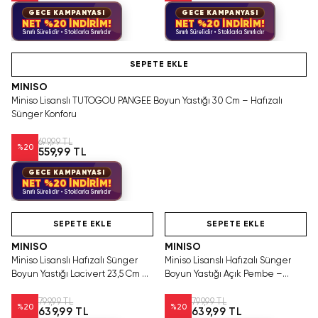
GECE KAMPANYASI
GECE KAMPANYASI
NET %20 İNDİRİM!
NET %20 İNDİRİM!
Sınırlı Sürelidir • Stoklarla Sınırlıdır
Sınırlı Sürelidir • Stoklarla Sınırlıdır
SEPETE EKLE
MINISO
Miniso Lisanslı TUTOGOU PANGEE Boyun Yastığı 30 Cm – Hafızalı
Sünger Konforu
699,99 TL
%
20
559,99 TL
GECE KAMPANYASI
NET %20 İNDİRİM!
Sınırlı Sürelidir • Stoklarla Sınırlıdır
SEPETE EKLE
SEPETE EKLE
MINISO
MINISO
Miniso Lisanslı Hafızalı Sünger
Miniso Lisanslı Hafızalı Sünger
Boyun Yastığı Lacivert 23,5 Cm –
Boyun Yastığı Açık Pembe –
Yıkanabilir Konfor
Yıkanabilir Konforlu Tasarım
799,99 TL
799,99 TL
%
20
%
20
639,99 TL
639,99 TL