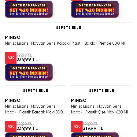
GECE KAMPANYASI
GECE KAMPANYASI
NET %20 İNDİRİM!
NET %20 İNDİRİM!
Sınırlı Sürelidir • Stoklarla Sınırlıdır
Sınırlı Sürelidir • Stoklarla Sınırlıdır
Hızlı Teslimat
SEPETE EKLE
MINISO
Miniso Lisanslı Hayvan Serisi Kapaklı Plastik Bardak Pembe 800 Ml
299,99 TL
%
20
239,99 TL
GECE KAMPANYASI
NET %20 İNDİRİM!
Sınırlı Sürelidir • Stoklarla Sınırlıdır
Hızlı Teslimat
Hızlı Teslimat
SEPETE EKLE
SEPETE EKLE
MINISO
MINISO
Miniso Lisanslı Hayvan Serisi
Miniso Lisanslı Hayvan Serisi
Kapaklı Plastik Bardak Mavi 800
Kapaklı Plastik Şişe Mavi 620 Ml –
Ml
Kayışlı
299,99 TL
399,99 TL
%
20
%
20
239,99 TL
319,99 TL