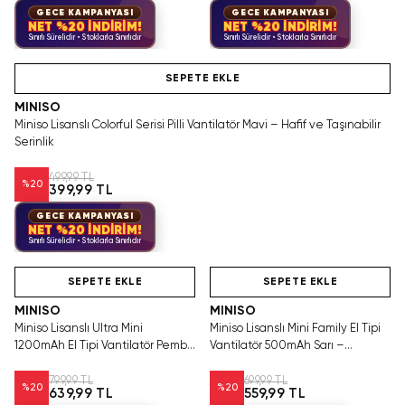
GECE KAMPANYASI
GECE KAMPANYASI
NET %20 İNDİRİM!
NET %20 İNDİRİM!
Sınırlı Sürelidir • Stoklarla Sınırlıdır
Sınırlı Sürelidir • Stoklarla Sınırlıdır
Hızlı Teslimat
SEPETE EKLE
MINISO
Miniso Lisanslı Colorful Serisi Pilli Vantilatör Mavi – Hafif ve Taşınabilir
Serinlik
499,99 TL
%
20
399,99 TL
GECE KAMPANYASI
NET %20 İNDİRİM!
Sınırlı Sürelidir • Stoklarla Sınırlıdır
Hızlı Teslimat
Hızlı Teslimat
SEPETE EKLE
SEPETE EKLE
MINISO
MINISO
Miniso Lisanslı Ultra Mini
Miniso Lisanslı Mini Family El Tipi
1200mAh El Tipi Vantilatör Pembe
Vantilatör 500mAh Sarı –
– Yüksek Hızlı Serinlik
Taşınabilir Serinlik
799,99 TL
699,99 TL
%
20
%
20
639,99 TL
559,99 TL