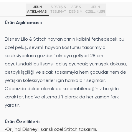
ÜRÜN
SİPARİŞ &
İADE &
ÜRÜN
AÇIKLAMASI
TESLİMAT
DEĞİŞİM
ÖZELLIKLERI
Ürün Açıklaması:
Disney Lilo & Stitch hayranlarının kalbini fethedecek bu
özel peluş, sevimli hayvan kostümü tasarımıyla
koleksiyonların gözdesi olmaya geliyor! 28 cm
boyutundaki bu lisanslı peluş oyuncak; yumuşak dokusu,
detaylı işçiliği ve sıcak tasarımıyla hem çocuklar hem de
yetişkin koleksiyonerler için harika bir seçimdir.
Odanızda dekor olarak da kullanabileceğiniz bu şirin
karakter, hediye alternatifi olarak da her zaman fark
yaratır.
Ürün Özellikleri:
•
Orijinal Disney lisanslı özel Stitch tasarımı.