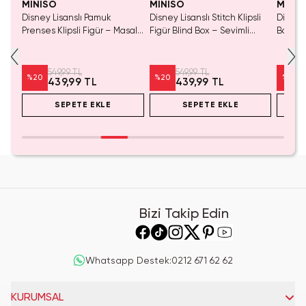
MINISO
MINISO
MINIS
gası
Disney Lisanslı Pamuk
Disney Lisanslı Stitch Klipsli
Disney
erli
Prenses Klipsli Figür – Masalsı
Figür Blind Box – Sevimli
Boyama
Koleksiyon
Koleksiyon
Eğlence
549,99 TL
549,99 TL
%
20
%
20
%
20
439,99 TL
439,99 TL
SEPETE EKLE
SEPETE EKLE
Bizi Takip Edin
Whatsapp Destek
:
0212 671 62 62
KURUMSAL