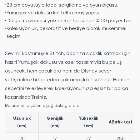
•
28 cm boyutuyla ideal sergileme ve oyun ölçüsü.
•
Yumuşak ve dokusu kaliteli kumaş yapısı.
•
Dolgu malzemesi yüksek konfor sunan %100 polyester.
•
Koleksiyonluk, dekoratif ve hediye olarak mükemmel
seçim.
Sevimli kostümüyle Stitch, odanıza sıcaklık katmak için
hazır! Yumuşak dokusu ve özel tasarımıyla bu peluş
oyuncak, hem çocuklara hem de Disney sever
yetişkinlere hitap eden çok amaçlı bir üründür. Hemen
sepetinize ekleyerek koleksiyonunuza eşsiz bir parça
kazandırabilirsiniz.
Bu ürünün ölçüleri aşağıdaki gibidir:
Uzunluk
Genişlik
Yükseklik
Ağırlık (gr)
(cm)
(cm)
(cm)
20
17
27
280