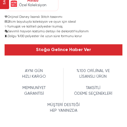
Miniso
Özel Koleksiyon
💙
Orijinal Disney lisanslı Stitch tasarımı
🧸
28 cm boyutuyla koleksiyon ve oyun için ideal
✨
Yumuşak ve kaliteli polyester kumaş
🎭
Sevimli hayvan kostümü detayı ile dekoratif kullanım
🧵
Dolgu %100 polyester ile uzun süre formunu korur
Stoğa Gelince Haber Ver
AYNI GÜN
%100 ORİJİNAL VE
HIZLI KARGO
LİSANSLI ÜRÜN
MEMNUNİYET
TAKSİTLİ
GARANTİSİ
ÖDEME SEÇENEKLERİ
MÜŞTERİ DESTEĞİ
HEP YANINIZDA