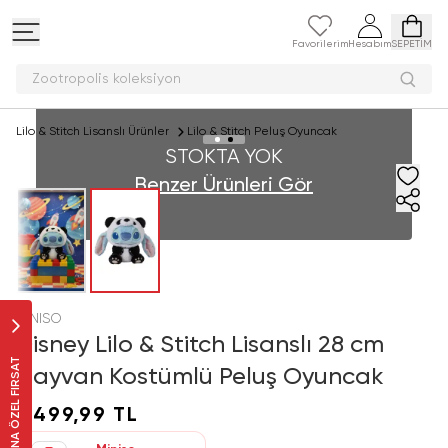
Favorilerim
Hesabım
SEPETİM
Zootropolis kolek
Lilo & Stitch Lisanslı Ürünler
Lilo & Stitch Peluş Oyuncak
STOKTA YOK
Benzer Ürünleri Gör
MINISO
Disney Lilo & Stitch Lisanslı 28 cm
SANA ÖZEL FIRSAT
Hayvan Kostümlü Peluş Oyuncak
1.499,99 TL