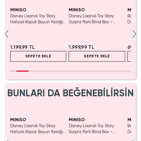
Yaln
Tük
MINISO
MINISO
MINIS
tası
Disney Lisanslı Toy Story
Disney Lisanslı Toy Story
Barbie 
Hafızalı Köpük Boyun Yastığı
Sürpriz Parti Blind Box –
Detaylı
– Seyahat 24 Cm
Koleksiyonluk Figür
Kozmet
1.199,99 TL
1.999,99 TL
699,9
SEPETE EKLE
SEPETE EKLE
BUNLARI DA BEĞENEBİLİRSİN
Yaln
Tük
MINISO
MINISO
MINIS
tası
Disney Lisanslı Toy Story
Disney Lisanslı Toy Story
Barbie 
Hafızalı Köpük Boyun Yastığı
Sürpriz Parti Blind Box –
Detaylı
– Seyahat 24 Cm
Koleksiyonluk Figür
Kozmet