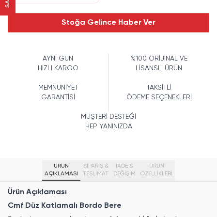
Stoğa Gelince Haber Ver
AYNI GÜN
%100 ORİJİNAL VE
HIZLI KARGO
LİSANSLI ÜRÜN
MEMNUNİYET
TAKSİTLİ
GARANTİSİ
ÖDEME SEÇENEKLERİ
MÜŞTERİ DESTEĞİ
HEP YANINIZDA
ÜRÜN
SİPARİŞ &
İADE &
ÜRÜN
AÇIKLAMASI
TESLİMAT
DEĞİŞİM
ÖZELLIKLERI
Ürün Açıklaması
Cmf Düz Katlamalı Bordo Bere