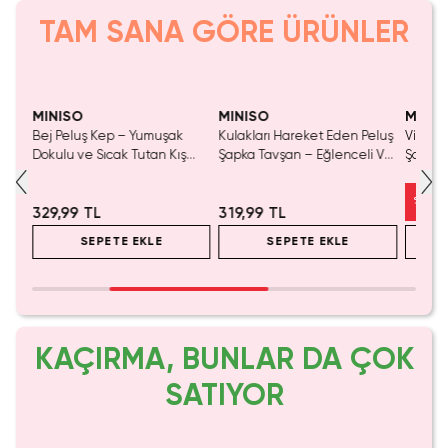
TAM SANA GÖRE ÜRÜNLER
Yalnızca 1 Adet Kaldı.
Yalnızca 4 Adet Kaldı.
Yaln
Tükenmeden Satın Al
Tükenmeden Satın Al
Tük
MINISO
MINISO
MINIS
en
Bej Peluş Kep – Yumuşak
Kulakları Hareket Eden Peluş
Vizon 
Ve
Dokulu ve Sıcak Tutan Kış
Şapka Tavşan – Eğlenceli Ve
Şapka 
ka
Şapkası
Yumuşak Peluş Çocuk
Tutan 
Şapkası
%
32
329,99 TL
319,99 TL
SEPETE EKLE
SEPETE EKLE
KAÇIRMA, BUNLAR DA ÇOK
SATIYOR