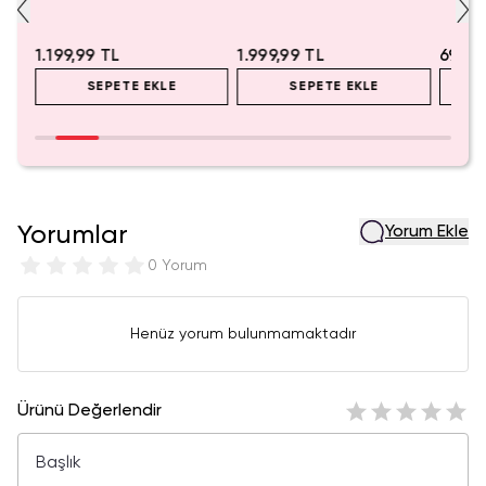
1.199,99 TL
1.999,99 TL
699,9
SEPETE EKLE
SEPETE EKLE
Yorumlar
Yorum Ekle
0 Yorum
Henüz yorum bulunmamaktadır
Ürünü Değerlendir