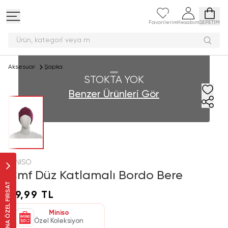
Favorilerim
Hesabım
SEPETİM
Ürün, kategori v
Aksesuar
Şapka
STOKTA YOK
Benzer Ürünleri Gör
MINISO
Cmf Düz Katlamalı Bordo Bere
SANA ÖZEL FIRSAT
69,99 TL
Miniso
Özel Koleksiyon