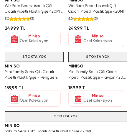
MINISO
MINISO
We Bare Bears Lisanslı Çift
We Bare Bears Lisanslı Çift
Cidarlı Pipetli Plastik Şişe 420Ml -
Cidarlı Pipetli Plastik Şişe 420Ml -
Panda
Boz Ayı
5.0
(
3
)
5.0
(
3
)
249,99 TL
249,99 TL
Miniso
Miniso
Özel Koleksiyon
Özel Koleksiyon
STOKTA YOK
STOKTA YOK
MINISO
MINISO
Mini Family Serisi Çift Cidarlı
Mini Family Serisi Çift Cidarlı
Pipetli Plastik Şişe - Penguen
Pipetli Plastik Şişe -Tavşan 420
420 Ml
Ml
159,99 TL
159,99 TL
Miniso
Miniso
Özel Koleksiyon
Özel Koleksiyon
STOKTA YOK
MINISO
Sakura Serisi Çift Cidarlı Pipetli Plastik Şişe 420Ml