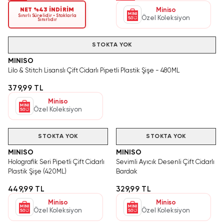
NET %43 İNDİRİM
Miniso
Sınırlı Sürelidir • Stoklarla
Özel Koleksiyon
Sınırlıdır
STOKTA YOK
MINISO
Lilo & Stitch Lisanslı Çift Cidarlı Pipetli Plastik Şişe - 480ML
379,99 TL
Miniso
Özel Koleksiyon
STOKTA YOK
STOKTA YOK
MINISO
MINISO
Holografik Seri Pipetli Çift Cidarlı
Sevimli Ayıcık Desenli Çift Cidarlı
Plastik Şişe (420ML)
Bardak
449,99 TL
329,99 TL
Miniso
Miniso
Özel Koleksiyon
Özel Koleksiyon