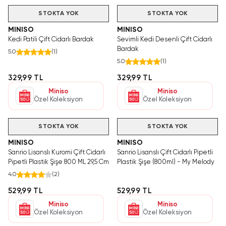
STOKTA YOK
STOKTA YOK
MINISO
MINISO
Kedi Patili Çift Cidarlı Bardak
Sevimli Kedi Desenli Çift Cidarlı
Bardak
5.0
(
1
)
5.0
(
1
)
329,99 TL
329,99 TL
Miniso
Miniso
Özel Koleksiyon
Özel Koleksiyon
Videolu Ürün
STOKTA YOK
STOKTA YOK
MINISO
MINISO
Sanrio Lisanslı Kuromi Çift Cidarlı
Sanrio Lisanslı Çift Cidarlı Pipetli
Pipetli Plastik Şişe 800 ML 29,5 Cm
Plastik Şişe (800ml) - My Melody
4.0
(
2
)
529,99 TL
529,99 TL
Miniso
Miniso
Özel Koleksiyon
Özel Koleksiyon