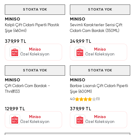
STOKTA YOK
STOKTA YOK
MINISO
MINISO
Kalpli Çift Cidarlı Pipetli Plastik
Sevimli Karakterler Serisi Çift
Şişe (460ml)
Cidarlı Cam Bardak (350ML)
379,99 TL
249,99 TL
Miniso
Miniso
Özel Koleksiyon
Özel Koleksiyon
STOKTA YOK
STOKTA YOK
MINISO
MINISO
Çift Cidarlı Cam Bardak -
Barbie Lisanslı Çift Cidarlı Pipetli
Thn81133
Şişe (600Ml)
4.0
(
1
)
129,99 TL
379,99 TL
Miniso
Miniso
Özel Koleksiyon
Özel Koleksiyon