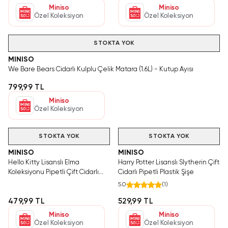
Miniso
Miniso
Özel Koleksiyon
Özel Koleksiyon
STOKTA YOK
MINISO
We Bare Bears Cidarlı Kulplu Çelik Matara (1.6L) - Kutup Ayısı
799,99 TL
Miniso
Özel Koleksiyon
STOKTA YOK
STOKTA YOK
MINISO
MINISO
Hello Kitty Lisanslı Elma
Harry Potter Lisanslı Slytherin Çift
Koleksiyonu Pipetli Çift Cidarlı
Cidarlı Pipetli Plastik Şişe
Plastik Şişe
5.0
(
1
)
479,99 TL
529,99 TL
Miniso
Miniso
Özel Koleksiyon
Özel Koleksiyon