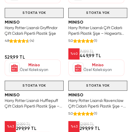
Hızlı Teslimat
STOKTA YOK
STOKTA YOK
MINISO
MINISO
Harry Potter Lisanslı Gryffindor
Harry Potter Lisanslı Çift Cidarlı
Çift Cidarlı Pipetli Plastik Şişe
Pipetli Plastik Şişe – Hogwarts
Armalı Sızdırmaz Matara 285 gr
4.8
(
4
)
5.0
(
1
)
749,99 TL
%
40
449,99 TL
529,99 TL
Miniso
Miniso
Özel Koleksiyon
Özel Koleksiyon
Hızlı Teslimat
Hızlı Teslimat
STOKTA YOK
STOKTA YOK
MINISO
MINISO
Harry Potter Lisanslı Hufflepuff
Harry Potter Lisanslı Ravenclaw
Çift Cidarlı Pipetli Plastik Şişe –
Çift Cidarlı Pipetli Plastik Şişe –
Sızdırmaz Kapaklı Matara 285 gr
Sızdırmaz Kapaklı Matara 285 gr
5.0
(
1
)
529,99 TL
529,99 TL
%
43
%
43
299,99 TL
299,99 TL