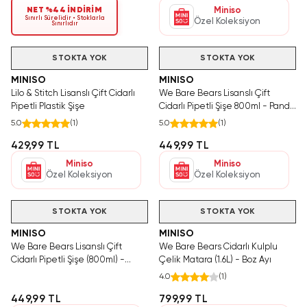
NET %44 İNDİRİM
Miniso
Sınırlı Sürelidir • Stoklarla
Özel Koleksiyon
Sınırlıdır
STOKTA YOK
STOKTA YOK
MINISO
MINISO
Lilo & Stitch Lisanslı Çift Cidarlı
We Bare Bears Lisanslı Çift
Pipetli Plastik Şişe
Cidarlı Pipetli Şişe 800ml - Panda
Tasarımlı Işıltılı İçecek Arkadaşı
5.0
(
1
)
5.0
(
1
)
429,99 TL
449,99 TL
Miniso
Miniso
Özel Koleksiyon
Özel Koleksiyon
STOKTA YOK
STOKTA YOK
MINISO
MINISO
We Bare Bears Lisanslı Çift
We Bare Bears Cidarlı Kulplu
Cidarlı Pipetli Şişe (800ml) -
Çelik Matara (1.6L) - Boz Ayı
Kutup Ayısı
4.0
(
1
)
449,99 TL
799,99 TL