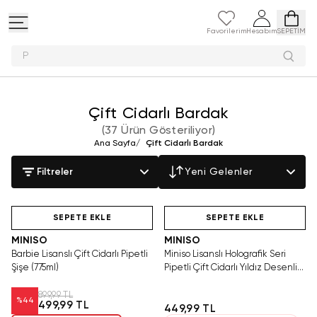
Favorilerim
Hesabım
SEPETİM
Peluş oyunc
Çift Cidarlı Bardak
(
37 Ürün Gösteriliyor
)
Ana Sayfa
/
Çift Cidarlı Bardak
Filtreler
Yeni Gelenler
Yalnızca 1 Adet Kaldı.
Hızlı Teslimat
Hızlı Teslimat
Tükenmeden Satın Al
SEPETE EKLE
SEPETE EKLE
MINISO
MINISO
Barbie Lisanslı Çift Cidarlı Pipetli
Miniso Lisanslı Holografik Seri
Şişe (775ml)
Pipetli Çift Cidarlı Yıldız Desenli
Plastik Şişe 420 ml
899,99 TL
%
44
499,99 TL
449,99 TL