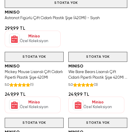
STOKTA YOK
MINISO
Astronot Figürlü Çift Cidarlı Plastik Şişe (420Ml) - Siyah
299,99 TL
Miniso
Özel Koleksiyon
STOKTA YOK
STOKTA YOK
MINISO
MINISO
Mickey Mouse Lisanslı Çift Cidarlı
We Bare Bears Lisanslı Çift
Pipetli Plastik Şişe 420Ml
Cidarlı Pipetli Plastik Şişe 420Ml -
Kutup Ayısı
5.0
(
1
)
5.0
(
3
)
249,99 TL
249,99 TL
Miniso
Miniso
Özel Koleksiyon
Özel Koleksiyon
STOKTA YOK
STOKTA YOK