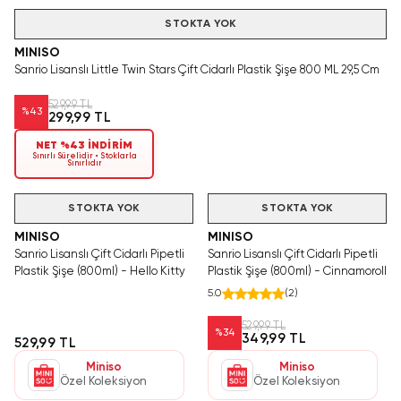
Hızlı Teslimat
STOKTA YOK
MINISO
Sanrio Lisanslı Little Twin Stars Çift Cidarlı Plastik Şişe 800 ML 29,5 Cm
529,99 TL
%
43
299,99 TL
NET %43 İNDİRİM
Sınırlı Sürelidir • Stoklarla
Sınırlıdır
STOKTA YOK
STOKTA YOK
MINISO
MINISO
Sanrio Lisanslı Çift Cidarlı Pipetli
Sanrio Lisanslı Çift Cidarlı Pipetli
Plastik Şişe (800ml) - Hello Kitty
Plastik Şişe (800ml) - Cinnamoroll
5.0
(
2
)
529,99 TL
%
34
349,99 TL
529,99 TL
Miniso
Miniso
Özel Koleksiyon
Özel Koleksiyon