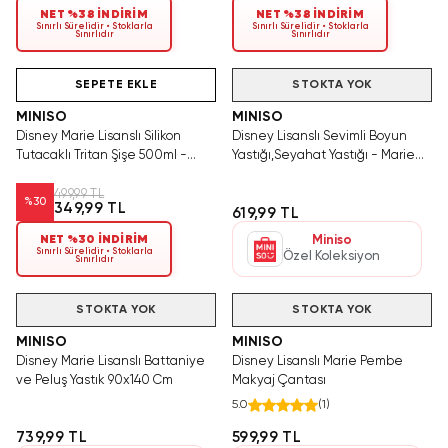
NET %38 İNDİRİM
NET %38 İNDİRİM
Sınırlı Sürelidir • Stoklarla
Sınırlı Sürelidir • Stoklarla
Sınırlıdır
Sınırlıdır
Hızlı Teslimat
Yalnızca 1 Adet Kaldı.
Tükenmeden Satın Al
SEPETE EKLE
STOKTA YOK
MINISO
MINISO
Disney Marie Lisanslı Silikon
Disney Lisanslı Sevimli Boyun
Tutacaklı Tritan Şişe 500ml -
Yastığı,Seyahat Yastığı - Marie
Sızdırmaz Kapaklı Matara
(Outlet)
499,99 TL
%
30
349,99 TL
619,99 TL
NET %30 İNDİRİM
Miniso
Sınırlı Sürelidir • Stoklarla
Özel Koleksiyon
Sınırlıdır
STOKTA YOK
STOKTA YOK
MINISO
MINISO
Disney Marie Lisanslı Battaniye
Disney Lisanslı Marie Pembe
ve Peluş Yastık 90x140 Cm
Makyaj Çantası
5.0
(
1
)
739,99 TL
599,99 TL