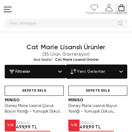
Favorilerim
Hesabım
SEPETİM
Ürün, k
Cat Marie Lisanslı Ürünler
(
35 Ürün Gösteriliyor
)
Ana Sayfa
/
Cat Marie Lisanslı Ürünler
Filtreler
Yeni Gelenler
Hızlı Teslimat
Videolu Ürün
Hızlı Teslimat
SEPETE EKLE
SEPETE EKLE
MINISO
MINISO
Disney Marie Lisanslı Çocuk
Disney Marie Lisanslı Boyun
Boyun Yastığı – Yumuşak Dokulu
Yastığı – Yumuşak Dokulu
Ergonomik Seyahat Desteği 26
Ergonomik Seyahat ve Dinlenme
Cm
Desteği 22 Cm
799,99 TL
799,99 TL
%
38
%
38
499,99 TL
499,99 TL