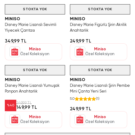
STOKTA YOK
STOKTA YOK
MINISO
MINISO
Disney Marie Lisanslı Sevimli
Disney Marie Figürlü Şirin Akrilik
Yiyecek Çantası
Anahtarlık
349,99 TL
249,99 TL
Miniso
Miniso
Özel Koleksiyon
Özel Koleksiyon
STOKTA YOK
STOKTA YOK
MINISO
MINISO
Disney Marie Lisanslı Yumuşak
Disney Marie Lisanslı Şirin Pembe
Ponpon Anahtarlık
Mini Çanta Yeni Seri
5.0
(
1
)
249,99 TL
%
40
149,99 TL
249,99 TL
Miniso
Miniso
Özel Koleksiyon
Özel Koleksiyon