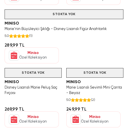
STOKTA YOK
MINISO
Marie'nin Büyüleyici Şıklığı - Disney Lisanslı Figür Anahtarlık
5.0
(
1
)
289,99 TL
Miniso
Özel Koleksiyon
STOKTA YOK
STOKTA YOK
MINISO
MINISO
Disney Lisanslı Marie Peluş Saç
Marie Lisanslı Sevimli Mini Çanta
Fırçası
- Beyaz
5.0
(
2
)
269,99 TL
249,99 TL
Miniso
Miniso
Özel Koleksiyon
Özel Koleksiyon