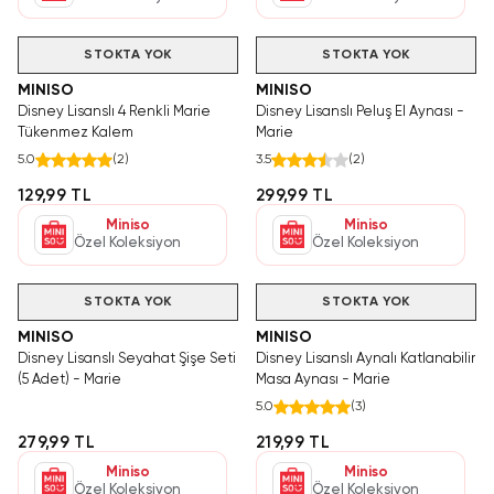
STOKTA YOK
STOKTA YOK
MINISO
MINISO
Disney Lisanslı 4 Renkli Marie
Disney Lisanslı Peluş El Aynası -
Tükenmez Kalem
Marie
5.0
(
2
)
3.5
(
2
)
129,99 TL
299,99 TL
Miniso
Miniso
Özel Koleksiyon
Özel Koleksiyon
STOKTA YOK
STOKTA YOK
MINISO
MINISO
Disney Lisanslı Seyahat Şişe Seti
Disney Lisanslı Aynalı Katlanabilir
(5 Adet) - Marie
Masa Aynası - Marie
5.0
(
3
)
279,99 TL
219,99 TL
Miniso
Miniso
Özel Koleksiyon
Özel Koleksiyon