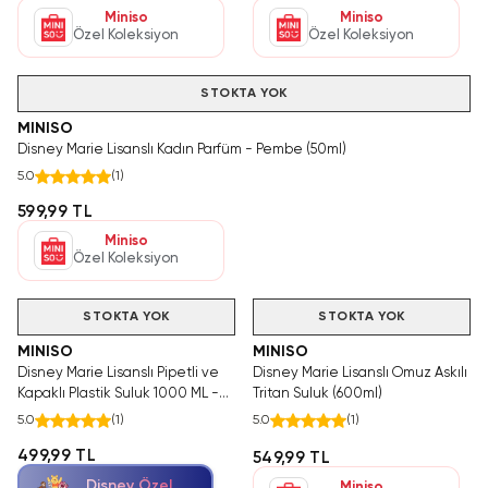
Miniso
Miniso
Özel Koleksiyon
Özel Koleksiyon
STOKTA YOK
MINISO
Disney Marie Lisanslı Kadın Parfüm - Pembe (50ml)
5.0
(
1
)
599,99 TL
Miniso
Özel Koleksiyon
Hızlı Teslimat
Videolu Ürün
STOKTA YOK
STOKTA YOK
MINISO
MINISO
Disney Marie Lisanslı Pipetli ve
Disney Marie Lisanslı Omuz Askılı
Kapaklı Plastik Suluk 1000 ML -
Tritan Suluk (600ml)
Aristocats Serisi Sızdırmaz
5.0
(
1
)
5.0
(
1
)
Matara
499,99 TL
549,99 TL
Disney Özel
Miniso