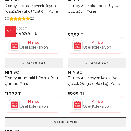
MINISO
MINISO
Disney Lisanslı Sevimli Boyun
Disney Animals Lisanslı Uyku
Yastığı,Seyahat Yastığı - Marie
Gözlüğü - Marie
5.0
(
2
)
619,99 TL
%
27
449,99 TL
99,99 TL
Miniso
Miniso
Özel Koleksiyon
Özel Koleksiyon
STOKTA YOK
STOKTA YOK
MINISO
MINISO
Disney Anahtarlıklı Bozuk Para
Disney Animasyon Koleksiyon
Çantası Marie
Çocuk Gargara Bardağı Marie
119,99 TL
59,99 TL
Miniso
Miniso
Özel Koleksiyon
Özel Koleksiyon
STOKTA YOK