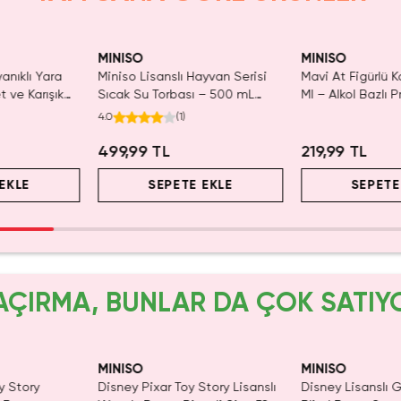
SAKIN KAÇIRMA!
Tüken
MINISO
MINISO
anıklı Yara
Miniso Lisanslı Hayvan Serisi
Mavi At Figürlü K
t ve Karışık
Sıcak Su Torbası – 500 mL
Ml – Alkol Bazlı P
Pembe Peluş Kılıflı Termofor
Jeli
4.0
(
1
)
499,99 TL
219,99 TL
EKLE
SEPETE EKLE
SEPETE
AÇIRMA, BUNLAR DA ÇOK SATIY
MINISO
MINISO
y Story
Disney Pixar Toy Story Lisanslı
Disney Lisanslı