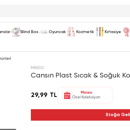
anslar
Blind Box
Oyuncak
Kozmetik
Kırtasiye
ünleri
MINISO
Cansın Plast Sıcak & Soğuk Ko
Miniso
29,99 TL
Özel Koleksiyon
Stoğa Gel