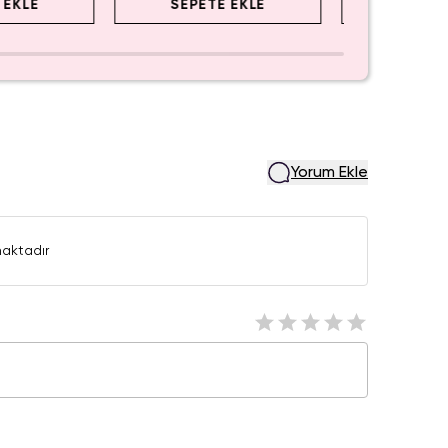
 EKLE
SEPETE EKLE
SEPET
Yorum Ekle
aktadır