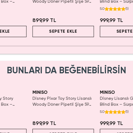
d Box –
Woody Döner Pipetli Şişe 590
Blind Box – Sürpr
r
mL – Kovboy Temalı Tasarım
Eğlenceli Sunum
5.0
(
1
)
899,99 TL
999,99 TL
EKLE
SEPETE EKLE
SEPETE
BUNLARI DA BEĞENEBİLİRSİN
MINISO
MINISO
y Story
Disney Pixar Toy Story Lisanslı
Disney Lisanslı
d Box –
Woody Döner Pipetli Şişe 590
Blind Box – Sürpr
r
mL – Kovboy Temalı Tasarım
Eğlenceli Sunum
5.0
(
1
)
899,99 TL
999,99 TL