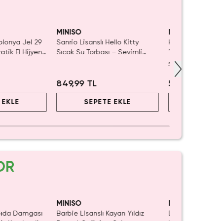
iyor!
SAKIN K
MINISO
MINISO
olonya Jel 29
Sanrio Lisanslı Hello Kitty
Hello Kitty Lisa
ratik El Hijyen
Sıcak Su Torbası – Sevimli
10’lu Paket – Su
Karakterli Ev Yaşam
Sevimli Tasarıml
5.0
(
2
)
Rahatlama Örtüsü
849,99 TL
54,99 TL
 EKLE
SEPETE EKLE
SEPET
OR
Yalnızca 1 Adet Kaldı.
Tükenmeden Satın Al
MINISO
MINISO
 Gıda Damgası
Barbie Lisanslı Kayan Yıldız
Disney Lisanslı