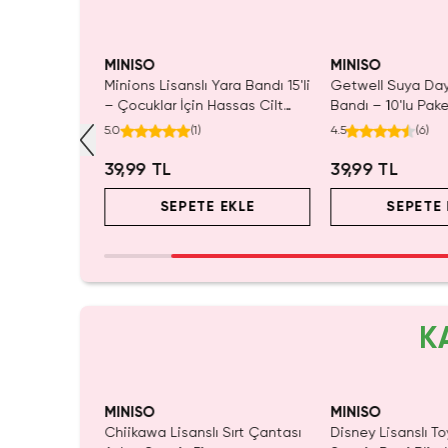
MINISO
MINISO
Yara Bandı –
Minions Lisanslı Yara Bandı 15'li
Getwell Suya Day
Desenli
– Çocuklar İçin Hassas Cilt
Bandı – 10'lu Pake
Uyumlu
Boyutlu
5.0
(
1
)
4.5
(
6
)
39,99 TL
39,99 TL
EKLE
SEPETE EKLE
SEPETE 
K
MINISO
MINISO
ı Çift Taraflı
Chiikawa Lisanslı Sırt Çantası
Disney Lisanslı To