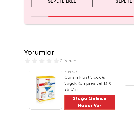
EKLE
SEPETE EKLE
SEPETE 
Yorumlar
0 Yorum
MINISO
Cansın Plast Sıcak &
Soğuk Kompres Jel 13 X
26 Cm
Stoğa Gelince
Haber Ver