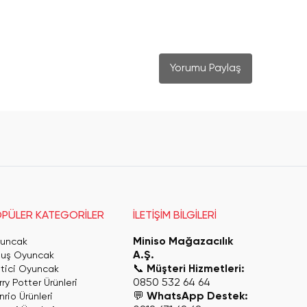
Yorumu Paylaş
PÜLER KATEGORİLER
İLETİŞİM BİLGİLERİ
Miniso Mağazacılık
uncak
A.Ş.
luş Oyuncak
📞
Müşteri Hizmetleri:
itici Oyuncak
0850 532 64 64
ry Potter Ürünleri
💬
WhatsApp Destek:
rio Ürünleri