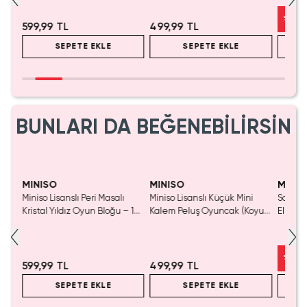
%
50
599,99 TL
499,99 TL
SEPETE EKLE
SEPETE EKLE
BUNLARI DA BEĞENEBİLİRSİN
Yaln
Tük
MINISO
MINISO
MINIS
Miniso Lisanslı Peri Masalı
Miniso Lisanslı Küçük Mini
Sanrio 
luş
Kristal Yıldız Oyun Bloğu – 14
Kalem Peluş Oyuncak (Koyu
Elma K
Cm
Pembe) - 17 cm
Çelik P
%
50
599,99 TL
499,99 TL
SEPETE EKLE
SEPETE EKLE