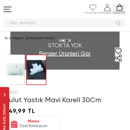
Favorilerim
Hesabım
SEPETİM
Ürün, kateg
Ev & Yaşam
Dekoratif Yastık
STOKTA YOK
Benzer Ürünleri Gör
MINISO
Bulut Yastık Mavi Kareli 30Cm
SANA ÖZEL FIRSAT
249,99 TL
Miniso
Özel Koleksiyon