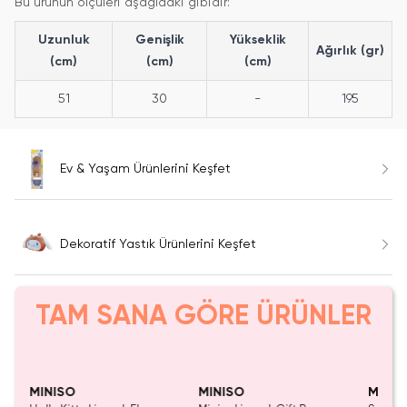
Bu ürünün ölçüleri aşağıdaki gibidir:
Uzunluk
Genişlik
Yükseklik
Ağırlık (gr)
(cm)
(cm)
(cm)
51
30
-
195
Ev & Yaşam Ürünlerini Keşfet
Dekoratif Yastık Ürünlerini Keşfet
TAM SANA GÖRE ÜRÜNLER
Yalnızca 4 Adet Kaldı.
Tükenmeden Satın Al
MINISO
MINISO
MINIS