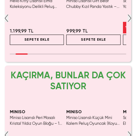
Hello Kitty Lisanslı Elma
Miniso Lisanslı Gift Bear
Sanrio 
Koleksiyonu Delikli Peluş
Chubby Kızıl Panda Yastık –
Yastık
Yastık – Boyut Destekli 40
Büyük Başlı 38 Cm
Figürlü
Cm
%
46
1.199,99 TL
999,99 TL
SEPETE EKLE
SEPETE EKLE
KAÇIRMA, BUNLAR DA ÇOK
SATIYOR
Yaln
Tük
MINISO
MINISO
MINIS
Miniso Lisanslı Peri Masalı
Miniso Lisanslı Küçük Mini
Sanrio 
luş
Kristal Yıldız Oyun Bloğu – 14
Kalem Peluş Oyuncak (Koyu
Elma K
Cm
Pembe) - 17 cm
Çelik P