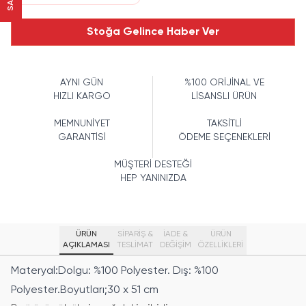
Stoğa Gelince Haber Ver
AYNI GÜN
%100 ORİJİNAL VE
HIZLI KARGO
LİSANSLI ÜRÜN
MEMNUNİYET
TAKSİTLİ
GARANTİSİ
ÖDEME SEÇENEKLERİ
MÜŞTERİ DESTEĞİ
HEP YANINIZDA
ÜRÜN
SİPARİŞ &
İADE &
ÜRÜN
AÇIKLAMASI
TESLİMAT
DEĞİŞİM
ÖZELLIKLERI
Materyal:Dolgu: %100 Polyester. Dış: %100
Polyester.Boyutları;30 x 51 cm