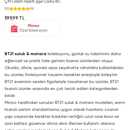
Çift Cidarlı Pipetli Şişe Cooky 800
ml
5.0
(
4
)
599,99 TL
Miniso
Özel Koleksiyon
BT21 suluk & matara
koleksiyonu, günlük su tüketimini daha
eğlenceli ve pratik hale getiren lisanslı ürünlerden oluşur.
Okulda, ofiste, sporda veya seyahatte rahatlıkla kullanılabilen
bu ürünler, fonksiyonel tasarımı karakter enerjisiyle birleştirir.
BT21 evreninin sevilen figürleriyle tasarlanan bu ürünler,
BT21
lisanslı ürünler
arasında en çok tercih edilen kategorilerden
biridir.
Miniso tarafından sunulan BT21 suluk & matara modelleri, resmi
lisanslı üretim standartlarına uygun olarak hazırlanır. Lisanslı
yapı sayesinde karakter baskıları netliğini uzun süre korur ve
ürün kalitesi güvence altına alınır. Benzer kullanım alanına