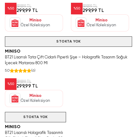
599,99 TL
599,99 TL
%
50
%
50
299,99 TL
299,99 TL
Miniso
Miniso
Özel Koleksiyon
Özel Koleksiyon
Hızlı Teslimat
STOKTA YOK
MINISO
BT21 Lisanslı Tata Çift Cidarlı Pipetli Şişe – Holografik Tasarım Soğuk
İçecek Matarası 800 Ml
5.0
(
6
)
599,99 TL
%
50
299,99 TL
Miniso
Özel Koleksiyon
STOKTA YOK
MINISO
BT21 Lisanslı Holografik Tasarımlı