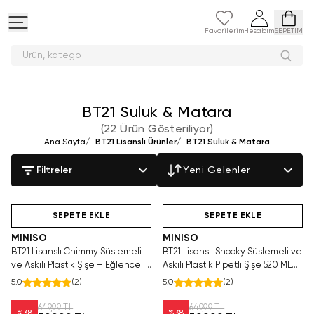
Favorilerim
Hesabım
SEPETİM
Ürün,
BT21 Suluk & Matara
(
22 Ürün Gösteriliyor
)
Ana Sayfa
/
BT21 Lisanslı Ürünler
/
BT21 Suluk & Matara
Filtreler
Yeni Gelenler
Yalnızca 4 Adet Kaldı.
Hızlı Teslimat
Yalnızca 2 Adet Kaldı.
Tükenmeden Satın Al
Tükenmeden Satın Al
SEPETE EKLE
SEPETE EKLE
MINISO
MINISO
BT21 Lisanslı Chimmy Süslemeli
BT21 Lisanslı Shooky Süslemeli ve
ve Askılı Plastik Şişe – Eğlenceli
Askılı Plastik Pipetli Şişe 520 ML
Taşınabilir Su Matarası 520 Ml
16,3 Cm
5.0
(
2
)
5.0
(
2
)
649,99 TL
649,99 TL
%
38
%
38