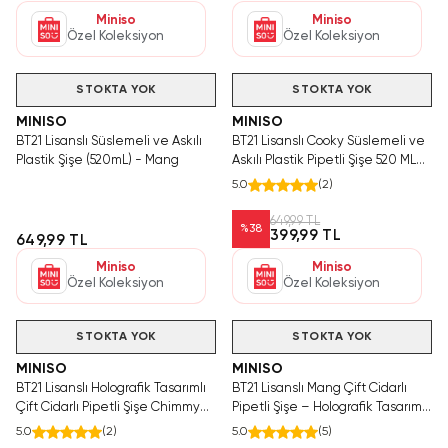
Miniso
Miniso
Özel Koleksiyon
Özel Koleksiyon
Videolu Ürün
STOKTA YOK
STOKTA YOK
MINISO
MINISO
BT21 Lisanslı Süslemeli ve Askılı
BT21 Lisanslı Cooky Süslemeli ve
Plastik Şişe (520mL) - Mang
Askılı Plastik Pipetli Şişe 520 ML
18,8 Cm
5.0
(
2
)
649,99 TL
%
38
399,99 TL
649,99 TL
Miniso
Miniso
Özel Koleksiyon
Özel Koleksiyon
Hızlı Teslimat
Hızlı Teslimat
Videolu Ürün
STOKTA YOK
STOKTA YOK
MINISO
MINISO
BT21 Lisanslı Holografik Tasarımlı
BT21 Lisanslı Mang Çift Cidarlı
Çift Cidarlı Pipetli Şişe Chimmy
Pipetli Şişe – Holografik Tasarım
800 ml
Soğuk İçecek Matarası 800 Ml
5.0
(
2
)
5.0
(
5
)