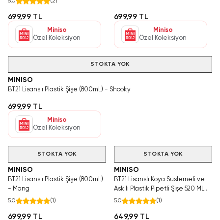
5.0
(
2
)
699,99 TL
699,99 TL
Miniso
Miniso
Özel Koleksiyon
Özel Koleksiyon
STOKTA YOK
MINISO
BT21 Lisanslı Plastik Şişe (800mL) - Shooky
699,99 TL
Miniso
Özel Koleksiyon
STOKTA YOK
STOKTA YOK
MINISO
MINISO
BT21 Lisanslı Plastik Şişe (800mL)
BT21 Lisanslı Koya Süslemeli ve
- Mang
Askılı Plastik Pipetli Şişe 520 ML
17,6 Cm
5.0
(
1
)
5.0
(
1
)
699,99 TL
649,99 TL