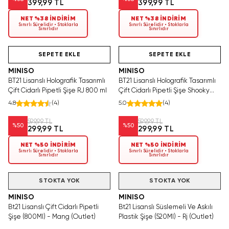
399,99 TL
399,99 TL
NET %38 İNDİRİM
NET %38 İNDİRİM
Sınırlı Sürelidir • Stoklarla
Sınırlı Sürelidir • Stoklarla
Sınırlıdır
Sınırlıdır
Videolu Ürün
Hızlı Teslimat
Tükeniyor!
SEPETE EKLE
SEPETE EKLE
MINISO
MINISO
BT21 Lisanslı Holografik Tasarımlı
BT21 Lisanslı Holografik Tasarımlı
Çift Cidarlı Pipetli Şişe RJ 800 ml
Çift Cidarlı Pipetli Şişe Shooky
800 ml
4.8
(
4
)
5.0
(
4
)
599,99 TL
599,99 TL
%
50
%
50
299,99 TL
299,99 TL
NET %50 İNDİRİM
NET %50 İNDİRİM
Sınırlı Sürelidir • Stoklarla
Sınırlı Sürelidir • Stoklarla
Sınırlıdır
Sınırlıdır
STOKTA YOK
STOKTA YOK
MINISO
MINISO
Bt21 Lisanslı Çift Cidarlı Pipetli
Bt21 Lisanslı Süslemeli Ve Askılı
Şişe (800Ml) - Mang (Outlet)
Plastik Şişe (520Ml) - Rj (Outlet)