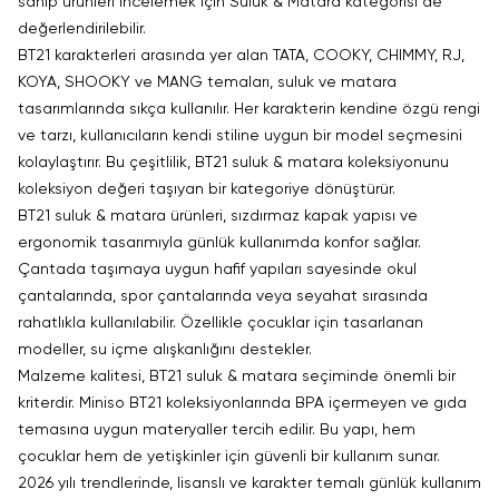
sahip ürünleri incelemek için
Suluk & Matara
kategorisi de
değerlendirilebilir.
BT21 karakterleri arasında yer alan TATA, COOKY, CHIMMY, RJ,
KOYA, SHOOKY ve MANG temaları, suluk ve matara
tasarımlarında sıkça kullanılır. Her karakterin kendine özgü rengi
ve tarzı, kullanıcıların kendi stiline uygun bir model seçmesini
kolaylaştırır. Bu çeşitlilik, BT21 suluk & matara koleksiyonunu
koleksiyon değeri taşıyan bir kategoriye dönüştürür.
BT21 suluk & matara ürünleri, sızdırmaz kapak yapısı ve
ergonomik tasarımıyla günlük kullanımda konfor sağlar.
Çantada taşımaya uygun hafif yapıları sayesinde okul
çantalarında, spor çantalarında veya seyahat sırasında
rahatlıkla kullanılabilir. Özellikle çocuklar için tasarlanan
modeller, su içme alışkanlığını destekler.
Malzeme kalitesi, BT21 suluk & matara seçiminde önemli bir
kriterdir. Miniso BT21 koleksiyonlarında BPA içermeyen ve gıda
temasına uygun materyaller tercih edilir. Bu yapı, hem
çocuklar hem de yetişkinler için güvenli bir kullanım sunar.
2026 yılı trendlerinde, lisanslı ve karakter temalı günlük kullanım