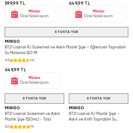
599,99 TL
649,99 TL
Miniso
Miniso
Özel Koleksiyon
Özel Koleksiyon
STOKTA YOK
MINISO
BT21 Lisanslı RJ Süslemeli ve Askılı Plastik Şişe – Eğlenceli Taşınabilir
Su Matarası 520 Ml
4.5
(
4
)
649,99 TL
Miniso
Özel Koleksiyon
Hızlı Teslimat
STOKTA YOK
STOKTA YOK
MINISO
MINISO
BT21 Lisanslı Süslemeli ve Askılı
BT21 Lisanslı RJ Plastik Şişe –
Plastik Şişe (520mL) - Tata
Askılı ve Kılıflı Taşınabilir Su
Matarası 800 Ml
5.0
(
1
)