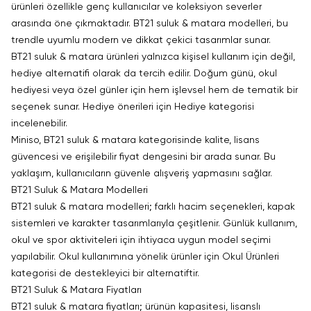
ürünleri özellikle genç kullanıcılar ve koleksiyon severler
arasında öne çıkmaktadır. BT21 suluk & matara modelleri, bu
trendle uyumlu modern ve dikkat çekici tasarımlar sunar.
BT21 suluk & matara ürünleri yalnızca kişisel kullanım için değil,
hediye alternatifi olarak da tercih edilir. Doğum günü, okul
hediyesi veya özel günler için hem işlevsel hem de tematik bir
seçenek sunar. Hediye önerileri için
Hediye
kategorisi
incelenebilir.
Miniso, BT21 suluk & matara kategorisinde kalite, lisans
güvencesi ve erişilebilir fiyat dengesini bir arada sunar. Bu
yaklaşım, kullanıcıların güvenle alışveriş yapmasını sağlar.
BT21 Suluk & Matara Modelleri
BT21 suluk & matara modelleri; farklı hacim seçenekleri, kapak
sistemleri ve karakter tasarımlarıyla çeşitlenir. Günlük kullanım,
okul ve spor aktiviteleri için ihtiyaca uygun model seçimi
yapılabilir. Okul kullanımına yönelik ürünler için
Okul Ürünleri
kategorisi de destekleyici bir alternatiftir.
BT21 Suluk & Matara Fiyatları
BT21 suluk & matara fiyatları; ürünün kapasitesi, lisanslı