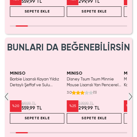
559,99 TL
299,99 TL
SEPETE EKLE
SEPETE EKLE
BUNLARI DA BEĞENEBİLİRSİN
Yalnızca 1 Adet Kaldı.
Yalnızca 1 Adet Kaldı.
Tükenmeden Satın Al
Tükenmeden Satın Al
MINISO
MINISO
MINIS
Barbie Lisanslı Kayan Yıldız
Disney Tsum Tsum Minnie
Miniso 
Detaylı Şeffaf ve Sulu
Mouse Lisanslı Yan Pencereli
Koleksi
Kozmetik Çantası 21 cm
Mini Saklama Kutusu –
Oyunc
3.0
(
1
)
Masaüstü Organizeri
699,99 TL
399,99 TL
%
20
%
25
%
20
559,99 TL
299,99 TL
SEPETE EKLE
SEPETE EKLE