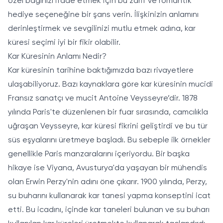
özel bağınızı ifade etmek için bu zarif ve romantik
hediye seçeneğine bir şans verin. İlişkinizin anlamını
derinleştirmek ve sevgilinizi mutlu etmek adına, kar
küresi seçimi iyi bir fikir olabilir.
Kar Küresinin Anlamı Nedir?
Kar küresinin tarihine baktığımızda bazı rivayetlere
ulaşabiliyoruz. Bazı kaynaklara göre kar küresinin mucidi
Fransız sanatçı ve mucit Antoine Veysseyre’dir. 1878
yılında Paris'te düzenlenen bir fuar sırasında, camcılıkla
uğraşan Veysseyre, kar küresi fikrini geliştirdi ve bu tür
süs eşyalarını üretmeye başladı. Bu sebeple ilk örnekler
genellikle Paris manzaralarını içeriyordu. Bir başka
hikaye ise Viyana, Avusturya'da yaşayan bir mühendis
olan Erwin Perzy'nin adını öne çıkarır. 1900 yılında, Perzy,
su buharını kullanarak kar tanesi yapma konseptini icat
etti. Bu icadını, içinde kar taneleri bulunan ve su buharı