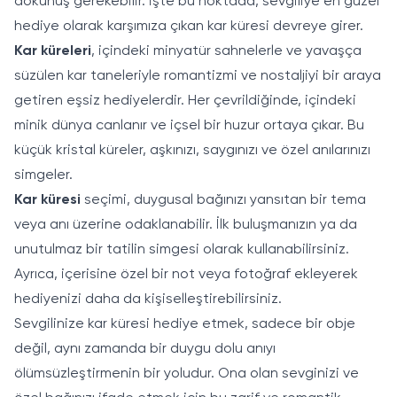
dokunuş gerekebilir. İşte bu noktada, sevgiliye en güzel
hediye olarak karşımıza çıkan kar küresi devreye girer.
Kar küreleri
, içindeki minyatür sahnelerle ve yavaşça
süzülen kar taneleriyle romantizmi ve nostaljiyi bir araya
getiren eşsiz hediyelerdir. Her çevrildiğinde, içindeki
minik dünya canlanır ve içsel bir huzur ortaya çıkar. Bu
küçük kristal küreler, aşkınızı, saygınızı ve özel anılarınızı
simgeler.
Kar küresi
seçimi, duygusal bağınızı yansıtan bir tema
veya anı üzerine odaklanabilir. İlk buluşmanızın ya da
unutulmaz bir tatilin simgesi olarak kullanabilirsiniz.
Ayrıca, içerisine özel bir not veya fotoğraf ekleyerek
hediyenizi daha da kişiselleştirebilirsiniz.
Sevgilinize kar küresi hediye etmek, sadece bir obje
değil, aynı zamanda bir duygu dolu anıyı
ölümsüzleştirmenin bir yoludur. Ona olan sevginizi ve