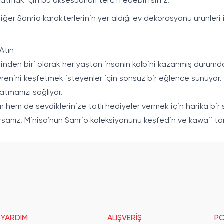
atmak için bu aksesuarları tercih edebilirsiniz.
r Sanrio karakterlerinin yer aldığı ev dekorasyonu ürünleri il
Atın
erinden biri olarak her yaştan insanın kalbini kazanmış durumd
renini keşfetmek isteyenler için sonsuz bir eğlence sunuyor. M
tmanızı sağlıyor.
m hem de sevdiklerinize tatlı hediyeler vermek için harika bir
sanız, Miniso’nun Sanrio koleksiyonunu keşfedin ve kawaii tar
YARDIM
ALIŞVERİŞ
PO