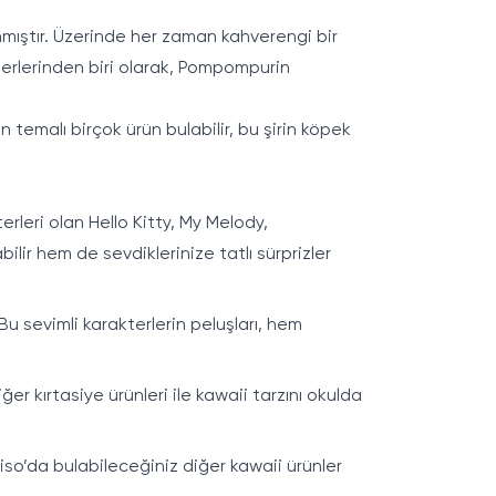
anmıştır. Üzerinde her zaman kahverengi bir
kterlerinden biri olarak, Pompompurin
 temalı birçok ürün bulabilir, bu şirin köpek
rleri olan Hello Kitty, My Melody,
lir hem de sevdiklerinize tatlı sürprizler
u sevimli karakterlerin peluşları, hem
ğer kırtasiye ürünleri ile kawaii tarzını okulda
iniso’da bulabileceğiniz diğer kawaii ürünler