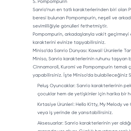
5. Pompompurin
Sanrio’nun en tatlı karakterlerinden biri olan
beresi bulunan Pompompurin, neşeli ve arkadaş 
sevimliliğiyle gönülleri fethetmiştir.
Pompompurin, arkadaşlarıyla vakit geçirmeyi ço
karakterini evinize taşıyabilirsiniz.
Miniso’da Sanrio Dünyası: Kawaii Ürünlerle Tan
Miniso, Sanrio karakterlerinin ruhunu taşıyan b
Cinnamoroll, Kuromi ve Pompompurin temalı çeşi
yapabilirsiniz. İşte Miniso’da bulabileceğiniz S
Peluş Oyuncaklar: Sanrio karakterlerinin pel
çocuklar hem de yetişkinler için harika bir 
Kırtasiye Ürünleri: Hello Kitty, My Melody ve 
veya iş yerinde de yansıtabilirsiniz.
Aksesuarlar: Sanrio karakterlerinin yer aldığı