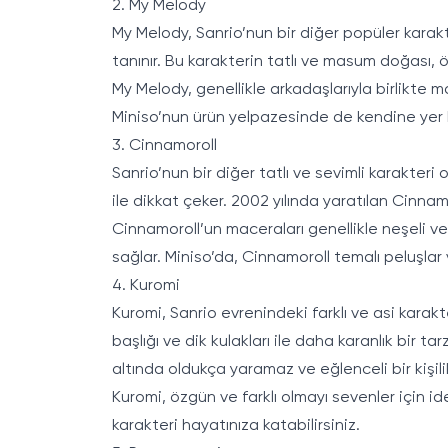
2. My Melody
My Melody, Sanrio’nun bir diğer popüler karakt
tanınır. Bu karakterin tatlı ve masum doğası, ö
My Melody, genellikle arkadaşlarıyla birlikte ma
Miniso’nun ürün yelpazesinde de kendine yer bu
3. Cinnamoroll
Sanrio’nun bir diğer tatlı ve sevimli karakteri
ile dikkat çeker. 2002 yılında yaratılan Cinnamo
Cinnamoroll’un maceraları genellikle neşeli ve 
sağlar. Miniso’da, Cinnamoroll temalı peluşlar ve
4. Kuromi
Kuromi, Sanrio evrenindeki farklı ve asi karakte
başlığı ve dik kulakları ile daha karanlık bir 
altında oldukça yaramaz ve eğlenceli bir kişili
Kuromi, özgün ve farklı olmayı sevenler için id
karakteri hayatınıza katabilirsiniz.