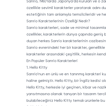
Sanrio, 1960’larda Japonya'da kurulan ve o 
özellikle sevimli karakterler yaratarak adını du
estetiğinin tam anlamıyla temsilcileridir ve 
Sanrio Karakterlerinin Özelliği Nedir?
Sanrio karakterleri, sade ve minimal tasarımları
özellikler, karakterlerin dünya çapında geniş 
duyan herkes Sanrio karakterlerinin cazibesin
Sanrio evrenindeki her bir karakter, genellikle
karakterler arasındaki çeşitlilik, herkesin ken
En Popüler Sanrio Karakterleri
1. Hello Kitty
Sanrio’nun en ünlü ve en tanınmış karakteri ku
haline gelmiştir. Hello Kitty, bir İngiliz kedisi 
Hello Kitty, herkesle iyi geçinen, kibar ve naz
yansıtmasına olanak tanıyan bir tasarım tercihi
bulabileceğiniz Hello Kitty temalı ürünlerle bu 