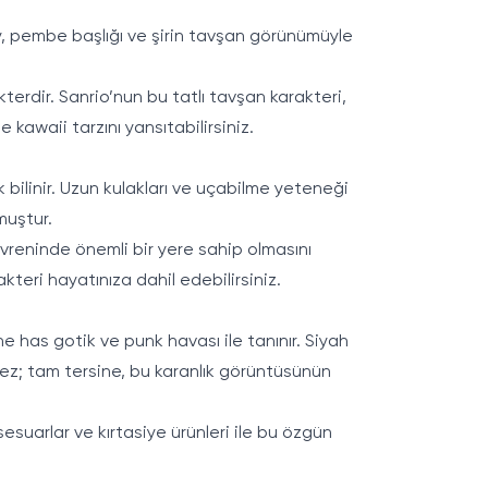
dy, pembe başlığı ve şirin tavşan görünümüyle
kterdir. Sanrio’nun bu tatlı tavşan karakteri,
kawaii tarzını yansıtabilirsiniz.
k bilinir. Uzun kulakları ve uçabilme yeteneği
muştur.
 evreninde önemli bir yere sahip olmasını
akteri hayatınıza dahil edebilirsiniz.
ne has gotik ve punk havası ile tanınır. Siyah
ermez; tam tersine, bu karanlık görüntüsünün
sesuarlar ve kırtasiye ürünleri ile bu özgün