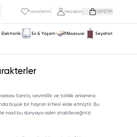
Favorilerim
Hesabım
SEPETİM
Elektronik
Ev & Yaşam
Aksesuar
Seyahat
rakterler
kası Sanrio, sevimlilik ve tatlılık anlamına
da büyük bir hayran kitlesi elde etmiştir. Bu
le nasıl bu dünyaya adım atabileceğinizi