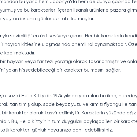
zamandan bu yana hem Japonya’da hem de dünya çapında feno
yurmuş ve bu karakterleri içeren lisanslı ürünlerle pazara girmiş
her yaştan insanın gönlünde taht kurmuştur.
yla sevimliliği en üst seviyeye çıkarır. Her bir karakterin kendi
bir hayran kitlesine ulaşmasında önemli rol oynamaktadır. Özell
e kapılmaktadır.
 bir hayvan veya fantezi yaratığı olarak tasarlanmıştır ve onla
dini yakın hissedebileceği bir karakter bulmasını sağlar.
şkusuz ki Hello Kitty’dir. 1974 yılında yaratılan bu ikon, ner
olarak tanıtılmış olup, sade beyaz yüzü ve kırmızı fiyongu ile tanı
ik bir karakter olarak tasvir edilmiştir. Karakterin yüzünde ağ
dir. Bu, Hello Kitty’nin tüm duyguları paylaşabilen bir karakte
tatlı karakteri günlük hayatınıza dahil edebilirsiniz.