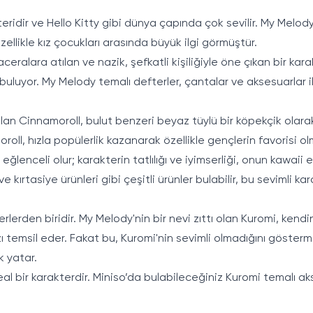
eridir ve Hello Kitty gibi dünya çapında çok sevilir. My Melo
zellikle kız çocukları arasında büyük ilgi görmüştür.
ceralara atılan ve nazik, şefkatli kişiliğiyle öne çıkan bir kara
luyor. My Melody temalı defterler, çantalar ve aksesuarlar ile 
 olan Cinnamoroll, bulut benzeri beyaz tüylü bir köpekçik olara
roll, hızla popülerlik kazanarak özellikle gençlerin favorisi ol
eğlenceli olur; karakterin tatlılığı ve iyimserliği, onun kawaii
 kırtasiye ürünleri gibi çeşitli ürünler bulabilir, bu sevimli kar
rlerden biridir. My Melody'nin bir nevi zıttı olan Kuromi, kendi
tarzı temsil eder. Fakat bu, Kuromi'nin sevimli olmadığını göst
k yatar.
eal bir karakterdir. Miniso’da bulabileceğiniz Kuromi temalı ak