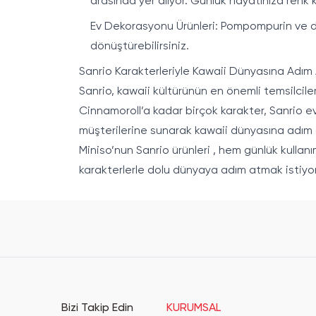
arasında yer alıyor. Günlük hayatınıza renk k
Ev Dekorasyonu Ürünleri: Pompompurin ve diğe
dönüştürebilirsiniz.
Sanrio Karakterleriyle Kawaii Dünyasına Adım 
Sanrio, kawaii kültürünün en önemli temsilcil
Cinnamoroll’a kadar birçok karakter, Sanrio ev
müşterilerine sunarak kawaii dünyasına adım a
Miniso’nun
Sanrio ürünleri
, hem günlük kullanı
karakterlerle dolu dünyaya adım atmak istiyor
Bizi Takip Edin
KURUMSAL