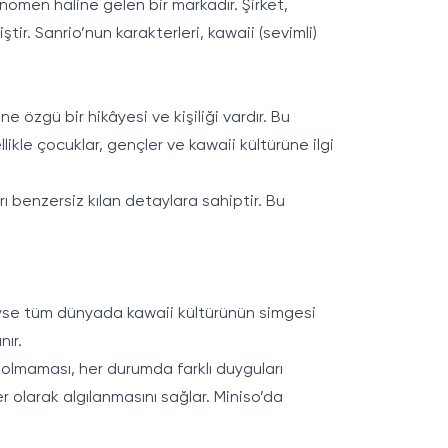
men haline gelen bir markadır. Şirket,
tir. Sanrio’nun karakterleri, kawaii (sevimli)
ne özgü bir hikâyesi ve kişiliği vardır. Bu
ikle çocuklar, gençler ve kawaii kültürüne ilgi
rı benzersiz kılan detaylara sahiptir. Bu
edeyse tüm dünyada kawaii kültürünün simgesi
nır.
ız olmaması, her durumda farklı duyguları
r olarak algılanmasını sağlar. Miniso’da