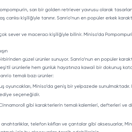
 Pompompurin, sarı bir golden retriever yavrusu olarak tasarl
canlısı kişiliğiyle tanınır. Sanrio’nun en popüler erkek kara
k sever ve maceracı kişiliğiyle bilinir. Miniso’da Pompompurin
ışın
irbirinden güzel ürünler sunuyor. Sanrio’nun en popüler karakte
tli ürünlerle hem günlük hayatınıza kawaii bir dokunuş katabi
anrio temalı bazı ürünler:
uş oyuncakları, Miniso’da geniş bir yelpazede sunulmaktadır. B
hediye seçeneğidir.
Cinnamoroll gibi karakterlerin temalı kalemleri, defterleri ve di
 anahtarlıklar, telefon kılıfları ve çantalar gibi aksesuarlar, M