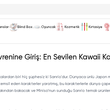
anslar
Blind Box
Oyuncak
Kozmetik
Kırtasiye
vrenine Giriş: En Sevilen Kawaii Ka
alardan biri hiç şüphesiz ki Sanrio'dur. Dünyaca ünlü Japon mar
emsil eden karakterler yaratmış, bu karakterlerle dünya çapın
yakından bakacak ve Miniso’nun sunduğu Sanrio temalı ürünler