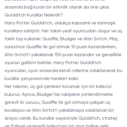
arasında bağ kuran bir etkinlik olarak da öne çıkar.
Quidditch Kuralları Nelerdir?
Harry Potter Quidditch, oldukça kapsamlı ve karmaşık
kurallara sahiptir. Her takım yedi oyuncudan oluşur ve üç
farklı top kullanılır: Quaffle, Bludger ve Altın Snitch. Maç
süresince Quaffle ile gol atmak 10 puan kazandırırken,
Altın Snitch’i yakalamak 150 puan kazandırır ve genellikle
oyunun galibini belirler. Harry Potter Quidditch
oyuncuları, oyun sırasında kendi rollerine odaklanarak bu
kurallar çerçevesinde hareket eder.
Her takımın, üç gol çemberi korumak için bir kalecisi
bulunur. Ayrıca, Bludger’ları rakiplere yönlendirmekle
görevli iki vurucu, Quaffle ile gol atmaya çalışan üç
kovalayıcı ve Altın Snitch’i yakalamaya odaklanan bir
arayıcı vardır. Bu kurallar sayesinde Quidditch, strateji
ve fiziksel yeteneği birleştiren bir spor haline gelir.