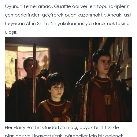
Oyunun temel amacı, Quaffle adı verilen topu rakiplerin
çemberlerinden geçirerek puan kazanmaktır. Ancak, asıl
heyecan Altın Snitch’in yakalanmasıyla doruk noktasına
ulaşır.
Her Harry Potter Quidditch maçı, büyük bir titizlikle
planlanır ve Hogwarts'taki öğrenciler için bir gelenek