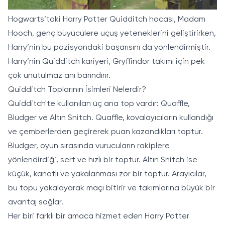
Hogwarts’taki Harry Potter Quidditch hocası, Madam
Hooch, genç büyücülere uçuş yeteneklerini geliştirirken,
Harry’nin bu pozisyondaki başarısını da yönlendirmiştir.
Harry’nin Quidditch kariyeri, Gryffindor takımı için pek
çok unutulmaz anı barındırır.
Quidditch Toplarının İsimleri Nelerdir?
Quidditch'te kullanılan üç ana top vardır: Quaffle,
Bludger ve Altın Snitch. Quaffle, kovalayıcıların kullandığı
ve çemberlerden geçirerek puan kazandıkları toptur.
Bludger, oyun sırasında vurucuların rakiplere
yönlendirdiği, sert ve hızlı bir toptur. Altın Snitch ise
küçük, kanatlı ve yakalanması zor bir toptur. Arayıcılar,
bu topu yakalayarak maçı bitirir ve takımlarına büyük bir
avantaj sağlar.
Her biri farklı bir amaca hizmet eden Harry Potter