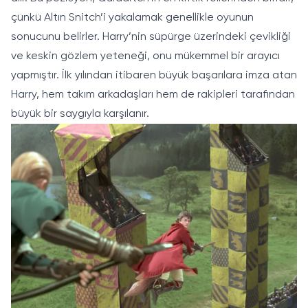
çünkü Altın Snitch’i yakalamak genellikle oyunun
sonucunu belirler. Harry’nin süpürge üzerindeki çevikliği
ve keskin gözlem yeteneği, onu mükemmel bir arayıcı
yapmıştır. İlk yılından itibaren büyük başarılara imza atan
Harry, hem takım arkadaşları hem de rakipleri tarafından
büyük bir saygıyla karşılanır.