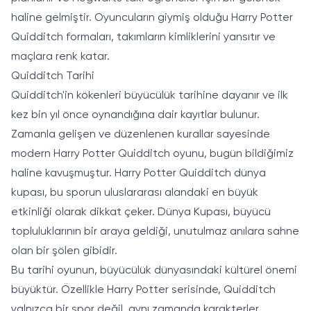
haline gelmiştir. Oyuncuların giymiş olduğu Harry Potter
Quidditch formaları, takımların kimliklerini yansıtır ve
maçlara renk katar.
Quidditch Tarihi
Quidditch'in kökenleri büyücülük tarihine dayanır ve ilk
kez bin yıl önce oynandığına dair kayıtlar bulunur.
Zamanla gelişen ve düzenlenen kurallar sayesinde
modern Harry Potter Quidditch oyunu, bugün bildiğimiz
haline kavuşmuştur. Harry Potter Quidditch dünya
kupası, bu sporun uluslararası alandaki en büyük
etkinliği olarak dikkat çeker. Dünya Kupası, büyücü
topluluklarının bir araya geldiği, unutulmaz anılara sahne
olan bir şölen gibidir.
Bu tarihi oyunun, büyücülük dünyasındaki kültürel önemi
büyüktür. Özellikle Harry Potter serisinde, Quidditch
yalnızca bir spor değil, aynı zamanda karakterler