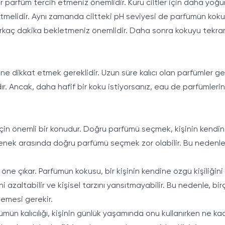
parfüm tercih etmeniz önemlidir. Kuru ciltler için daha yoğun v
h etmelidir. Aynı zamanda ciltteki pH seviyesi de parfümün kok
kaç dakika bekletmeniz önemlidir. Daha sonra kokuyu tekrar 
ine dikkat etmek gereklidir. Uzun süre kalıcı olan parfümler 
ır. Ancak, daha hafif bir koku istiyorsanız, eau de parfümlerini
in önemli bir konudur. Doğru parfümü seçmek, kişinin kendine g
çenek arasında doğru parfümü seçmek zor olabilir. Bu nedenle
ne çıkar. Parfümün kokusu, bir kişinin kendine özgü kişiliğini
 azaltabilir ve kişisel tarzını yansıtmayabilir. Bu nedenle, 
lemesi gerekir.
rfümün kalıcılığı, kişinin günlük yaşamında onu kullanırken ne k