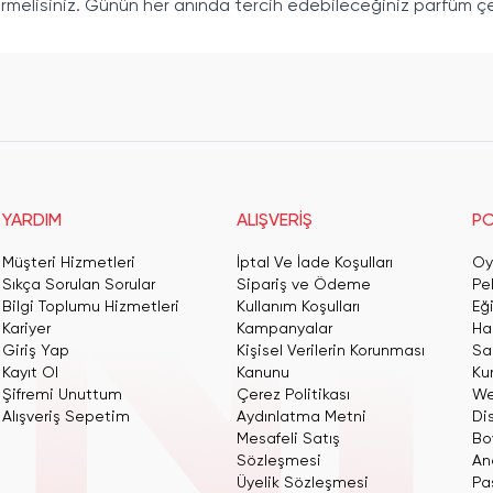
elisiniz. Günün her anında tercih edebileceğiniz parfüm çeşi
YARDIM
ALIŞVERİŞ
PO
Müşteri Hizmetleri
İptal Ve İade Koşulları
Oy
Sıkça Sorulan Sorular
Sipariş ve Ödeme
Pe
Bilgi Toplumu Hizmetleri
Kullanım Koşulları
Eğ
Kariyer
Kampanyalar
Har
Giriş Yap
Kişisel Verilerin Korunması
San
Kayıt Ol
Kanunu
Ku
Şifremi Unuttum
Çerez Politikası
We
Alışveriş Sepetim
Aydınlatma Metni
Dis
Mesafeli Satış
Bo
Sözleşmesi
An
Üyelik Sözleşmesi
Pas