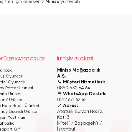
tleri için dilerseniz
Miniso
’yu tercih
PÜLER KATEGORİLER
İLETİŞİM BİLGİLERİ
Miniso Mağazacılık
uncak
A.Ş.
luş Oyuncak
📞
Müşteri Hizmetleri:
itici Oyuncak
0850 532 64 64
ry Potter Ürünleri
💬
WhatsApp Destek:
rio Ürünleri
0212 671 62 62
romi Ürünleri
📍
Adres:
 Bare Bears Ürünleri
Atatürk Bulvarı No:72,
ney Lisanslı Ürünler
Kat: 3
yun Yastıkları
İkitelli / Başakşehir /
ahtarlık
İstanbul
aport Kılıfı