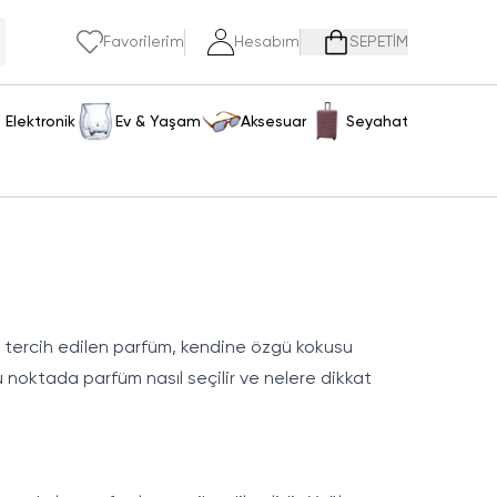
Favorilerim
Hesabım
SEPETİM
Elektronik
Ev & Yaşam
Aksesuar
Seyahat
an tercih edilen parfüm, kendine özgü kokusu
u noktada parfüm nasıl seçilir ve nelere dikkat