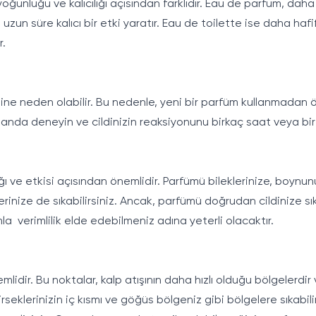
unluğu ve kalıcılığı açısından farklıdır. Eau de parfum, daha y
 uzun süre kalıcı bir etki yaratır. Eau de toilette ise daha ha
r.
işine neden olabilir. Bu nedenle, yeni bir parfüm kullanmadan ö
alanda deneyin ve cildinizin reaksiyonunu birkaç saat veya bir
ı ve etkisi açısından önemlidir. Parfümü bileklerinize, boynunu
nize de sıkabilirsiniz. Ancak, parfümü doğrudan cildinize sık
la verimlilik elde edebilmeniz adına yeterli olacaktır.
idir. Bu noktalar, kalp atışının daha hızlı olduğu bölgelerdir 
dirseklerinizin iç kısmı ve göğüs bölgeniz gibi bölgelere sıkab