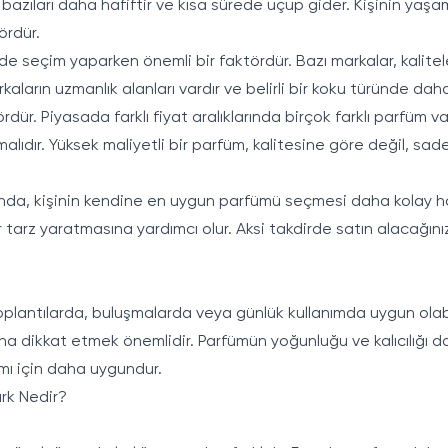
 bazıları daha hafiftir ve kısa sürede uçup gider. Kişinin yaşa
ördür.
e seçim yaparken önemli bir faktördür. Bazı markalar, kalitel
arkaların uzmanlık alanları vardır ve belirli bir koku türünde daha
dür. Piyasada farklı fiyat aralıklarında birçok farklı parfüm va
ıdır. Yüksek maliyetli bir parfüm, kalitesine göre değil, sa
da, kişinin kendine en uygun parfümü seçmesi daha kolay hal
r tarz yaratmasına yardımcı olur. Aksi takdirde satın alacağ
, toplantılarda, buluşmalarda veya günlük kullanımda uygun ola
dikkat etmek önemlidir. Parfümün yoğunluğu ve kalıcılığı da di
ımı için daha uygundur.
rk Nedir?