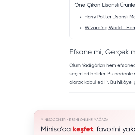
Öne Çıkan Lisanslı Ürünle
Harry Potter Lisanslı 
Wizarding World - Har
Efsane mi, Gerçek 
Ölüm Yadigârları hem efsanedir 
seçimleri belirler. Bu nedenle
olarak kabul edilir. Bu hikâye,
MINISO.COM.TR • RESMI ONLINE MAĞAZA
Miniso’da
keşfet
, favorini yak