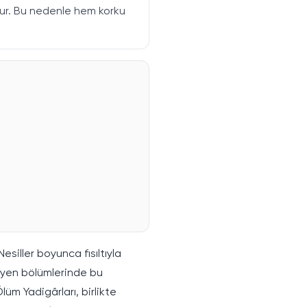
şur. Bu nedenle hem korku
esiller boyunca fısıltıyla
leyen bölümlerinde bu
üm Yadigârları, birlikte