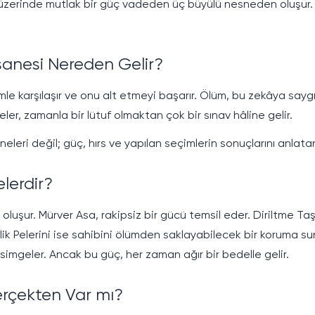
m üzerinde mutlak bir güç vadeden üç büyülü nesneden oluşu
sanesi Nereden Gelir?
le karşılaşır ve onu alt etmeyi başarır. Ölüm, bu zekâya saygı
er, zamanla bir lütuf olmaktan çok bir sınav hâline gelir.
eleri değil; güç, hırs ve yapılan seçimlerin sonuçlarını anlatan
lerdir?
luşur. Mürver Asa, rakipsiz bir gücü temsil eder. Diriltme Taş
k Pelerini ise sahibini ölümden saklayabilecek bir koruma sun
 simgeler. Ancak bu güç, her zaman ağır bir bedelle gelir.
erçekten Var mı?