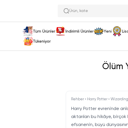
Tüm Ürünler
İndirimli Ürünler
Yeni
Lis
Tükeniyor
Ölüm Y
Rehber • Harry Potter • Wizardin
Harry Potter evreninde anlat
aktarılan bu hikâye, birçok
efsanenin, büyü dünyasının 