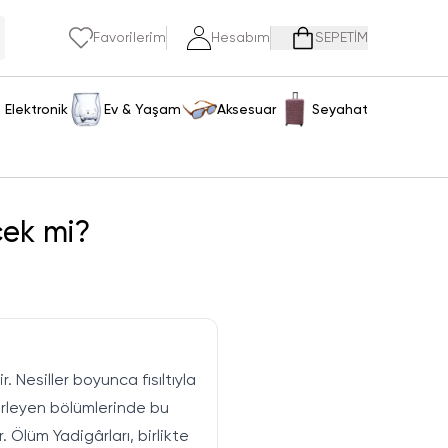
Favorilerim
Hesabım
SEPETİM
Elektronik
Ev & Yaşam
Aksesuar
Seyahat
çek mi?
 Nesiller boyunca fısıltıyla
lerleyen bölümlerinde bu
 Ölüm Yadigârları, birlikte