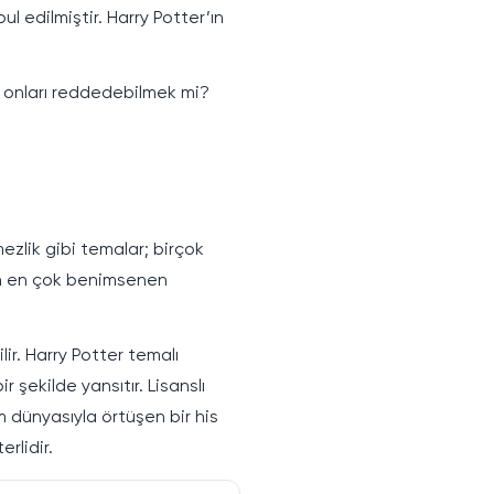
l edilmiştir. Harry Potter’ın
a onları reddedebilmek mi?
ezlik gibi temalar; birçok
nin en çok benimsenen
ir. Harry Potter temalı
 şekilde yansıtır. Lisanslı
m dünyasıyla örtüşen bir his
rlidir.