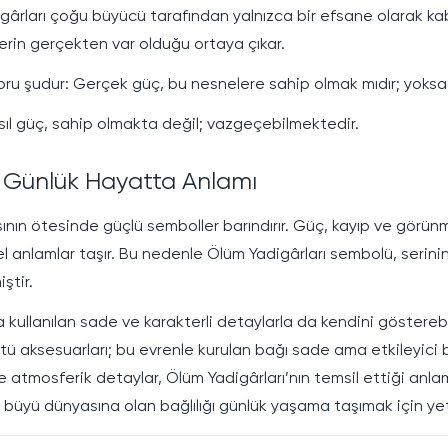
ârları çoğu büyücü tarafından yalnızca bir efsane olarak kabu
erin gerçekten var olduğu ortaya çıkar.
soru şudur: Gerçek güç, bu nesnelere sahip olmak mıdır; yoks
Asıl güç, sahip olmakta değil; vazgeçebilmektedir.
e Günlük Hayatta Anlamı
ının ötesinde güçlü semboller barındırır. Güç, kayıp ve görünm
isel anlamlar taşır. Bu nedenle Ölüm Yadigârları sembolü, seri
ştir.
ullanılan sade ve karakterli detaylarla da kendini gösterebil
ü aksesuarları; bu evrenle kurulan bağı sade ama etkileyici bir
 atmosferik detaylar, Ölüm Yadigârları’nın temsil ettiği anla
, büyü dünyasına olan bağlılığı günlük yaşama taşımak için yete