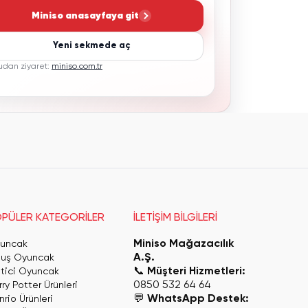
Miniso anasayfaya git
Yeni sekmede aç
udan ziyaret:
miniso.com.tr
PÜLER KATEGORİLER
İLETİŞİM BİLGİLERİ
Miniso Mağazacılık
uncak
A.Ş.
luş Oyuncak
📞
Müşteri Hizmetleri:
itici Oyuncak
0850 532 64 64
ry Potter Ürünleri
💬
WhatsApp Destek:
rio Ürünleri