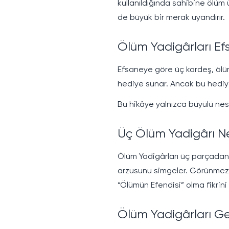
kullanıldığında sahibine ölü
de büyük bir merak uyandırır.
Ölüm Yadigârları Ef
Efsaneye göre üç kardeş, ölüm
hediye sunar. Ancak bu hediyel
Bu hikâye yalnızca büyülü nesn
Üç Ölüm Yadigârı Ne
Ölüm Yadigârları üç parçadan o
arzusunu simgeler. Görünmezli
“Ölümün Efendisi” olma fikrini
Ölüm Yadigârları G