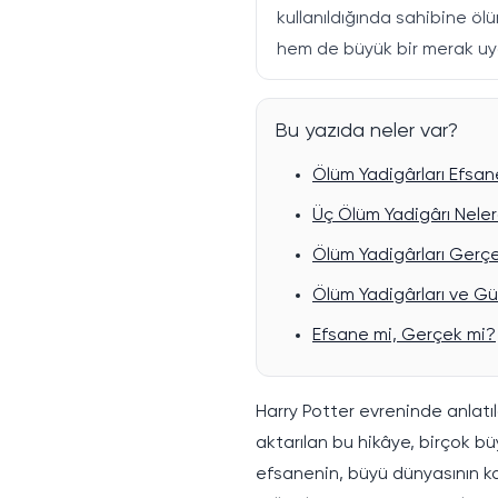
kullanıldığında sahibine ö
hem de büyük bir merak uya
Bu yazıda neler var?
Ölüm Yadigârları Efsan
Üç Ölüm Yadigârı Neler
Ölüm Yadigârları Gerç
Ölüm Yadigârları ve G
Efsane mi, Gerçek mi?
Harry Potter evreninde anlatıla
aktarılan bu hikâye, birçok bü
efsanenin, büyü dünyasının kad