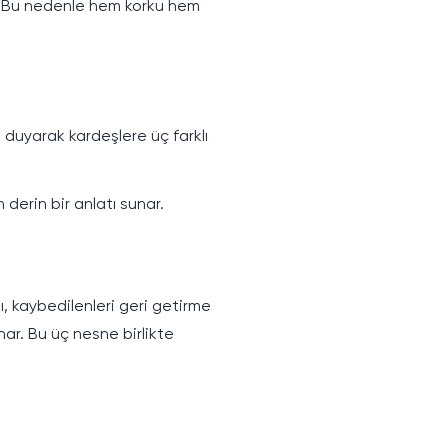
r. Bu nedenle hem korku hem
 duyarak kardeşlere üç farklı
 derin bir anlatı sunar.
ı, kaybedilenleri geri getirme
ar. Bu üç nesne birlikte