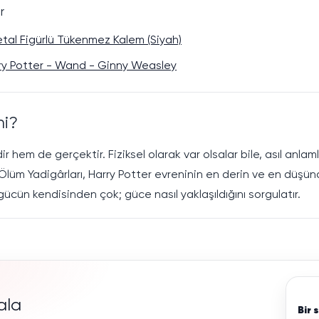
r
Metal Figürlü Tükenmez Kalem (Siyah)
ry Potter - Wand - Ginny Weasley
mi?
hem de gerçektir. Fiziksel olarak var olsalar bile, asıl anlamla
 Ölüm Yadigârları, Harry Potter evreninin en derin ve en düşünd
 gücün kendisinden çok; güce nasıl yaklaşıldığını sorgulatır.
ala
Bir 