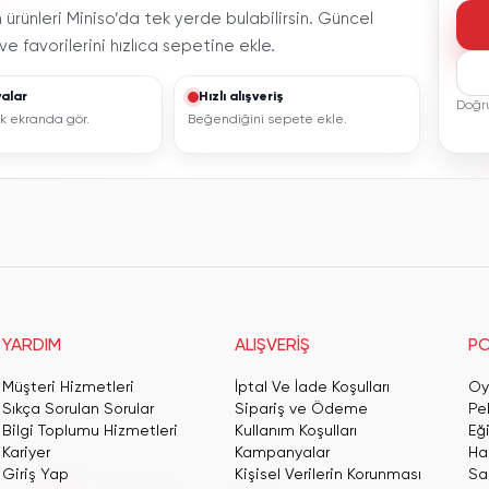
ürünleri Miniso’da tek yerde bulabilirsin. Güncel
e favorilerini hızlıca sepetine ekle.
alar
Hızlı alışveriş
Doğr
tek ekranda gör.
Beğendiğini sepete ekle.
YARDIM
ALIŞVERİŞ
PO
Müşteri Hizmetleri
İptal Ve İade Koşulları
Oy
Sıkça Sorulan Sorular
Sipariş ve Ödeme
Pe
Bilgi Toplumu Hizmetleri
Kullanım Koşulları
Eğ
Kariyer
Kampanyalar
Har
Giriş Yap
Kişisel Verilerin Korunması
San