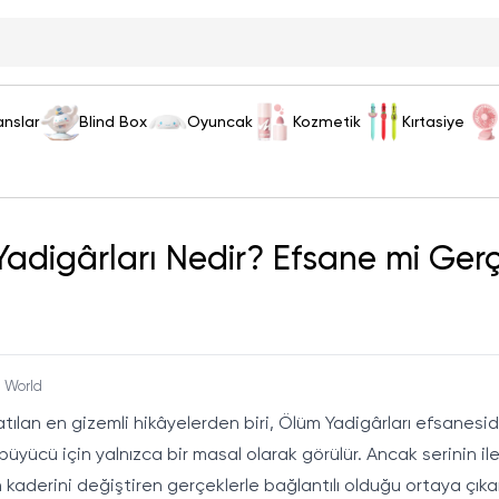
anslar
Blind Box
Oyuncak
Kozmetik
Kırtasiye
adigârları Nedir? Efsane mi Ger
g World
ılan en gizemli hikâyelerden biri, Ölüm Yadigârları efsanesidir.
 büyücü için yalnızca bir masal olarak görülür. Ancak serinin i
kaderini değiştiren gerçeklerle bağlantılı olduğu ortaya çıkar.