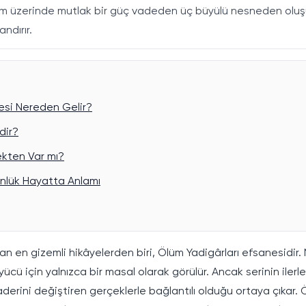
lüm üzerinde mutlak bir güç vadeden üç büyülü nesneden olu
ndırır.
esi Nereden Gelir?
dir?
ekten Var mı?
ünlük Hayatta Anlamı
n en gizemli hikâyelerden biri, Ölüm Yadigârları efsanesidir. N
yücü için yalnızca bir masal olarak görülür. Ancak serinin iler
erini değiştiren gerçeklerle bağlantılı olduğu ortaya çıkar. Öl