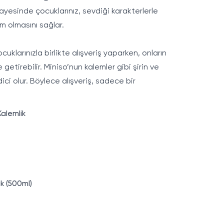
i sayesinde çocuklarınız, sevdiği karakterlerle
m olmasını sağlar.
cuklarınızla birlikte alışveriş yaparken, onların
e getirebilir. Miniso’nun
kalemler
gibi şirin ve
ici olur. Böylece alışveriş, sadece bir
Kalemlik
uk (500ml)