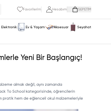
Favorilerim
Hesabım
SEPETİM
Elektronik
Ev & Yaşam
Aksesuar
Seyahat
lerle Yeni Bir Başlangıç!
a malzeme almak değil, aynı zamanda
ack To School
kategorisinde, öğrencilerin
Hem pratik hem de eğlenceli okul malzemeleriyle