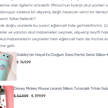
rine olan ilgilerini artırabilir. Miniso’nun lisanslı okul ürünler
 dönüşün sadece bir alışveriş değil, heyecan verici bir deneyi
nin Yolları Nelerdir?
cak doğru ürünlerle bu süreci eğlenceli hale getirebilirsiniz. Ço
erler ve yaratıcı okul malzemeleri seçmek, alışverişi keyifli hal
zin okul malzemelerini seçmeleri hem eğlenceli hem de motive ed
ine gelir.
Gabby'nin Hayal Evi Doğum Günü Partisi Serisi Silikon 
₺ 749.99
Disney Mickey Mouse Lisanslı Silikon Tutacaklı Tritan Sul
₺ 549.99
₺ 399.99