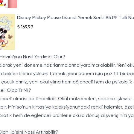
Disney Mickey Mouse Lisanslı Yemek Serisi A5 PP Telli N
₺ 169.99
Hazırlığına Nasıl Yardımcı Olur?
 olarak yeni döneme hazırlanmalarına yardımcı olabilir. Yeni oku
dan beklentilerini yüksek tutmak, yeni dönem için pozitif bir b
ocuklarınız, yeni okul yılına hem eğlenceli hem de psikolojik ol
li Olabilir Mi?
lenceli olması da önemlidir. Okul malzemeleri, sadece işlevsel 
ır. Miniso’nun kırtasiye koleksiyonundaki renkli kalemler, özel 
 pratik hem de eğlenceli ürünlerle okula dönüş alışverişinizi yap
an İlgisini Nasıl Artırabilir?