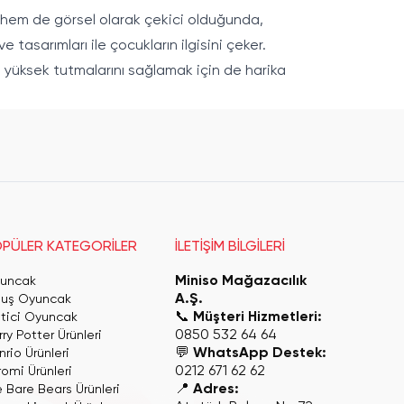
tik hem de görsel olarak çekici olduğunda,
e tasarımları ile çocukların ilgisini çeker.
ı yüksek tutmalarını sağlamak için de harika
PÜLER KATEGORİLER
İLETİŞİM BİLGİLERİ
Miniso Mağazacılık
uncak
A.Ş.
luş Oyuncak
📞
Müşteri Hizmetleri:
itici Oyuncak
0850 532 64 64
ry Potter Ürünleri
💬
WhatsApp Destek:
rio Ürünleri
0212 671 62 62
romi Ürünleri
📍
Adres:
 Bare Bears Ürünleri