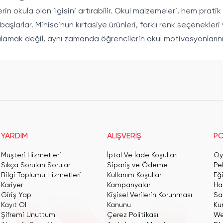
lerin okula olan ilgisini artırabilir. Okul malzemeleri, hem pra
şlarlar. Miniso’nun kırtasiye ürünleri, farklı renk seçenekleri v
şılamak değil, aynı zamanda öğrencilerin okul motivasyonların
YARDIM
ALIŞVERİŞ
PO
Müşteri Hizmetleri
İptal Ve İade Koşulları
Oy
Sıkça Sorulan Sorular
Sipariş ve Ödeme
Pe
Bilgi Toplumu Hizmetleri
Kullanım Koşulları
Eğ
Kariyer
Kampanyalar
Har
Giriş Yap
Kişisel Verilerin Korunması
San
Kayıt Ol
Kanunu
Ku
Şifremi Unuttum
Çerez Politikası
We