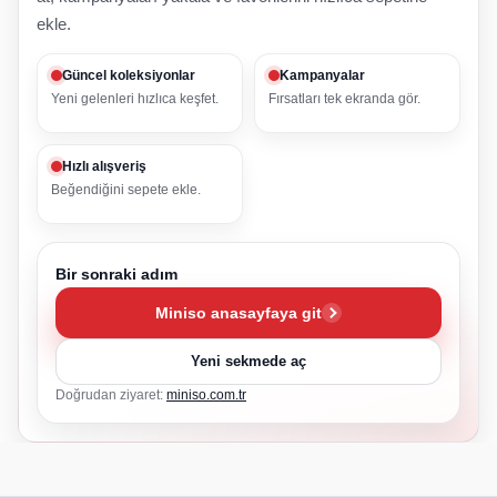
ekle.
Güncel koleksiyonlar
Kampanyalar
Yeni gelenleri hızlıca keşfet.
Fırsatları tek ekranda gör.
Hızlı alışveriş
Beğendiğini sepete ekle.
Bir sonraki adım
Miniso anasayfaya git
Yeni sekmede aç
Doğrudan ziyaret:
miniso.com.tr