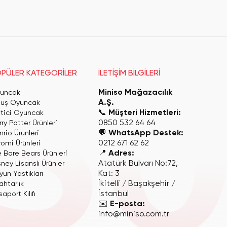
PÜLER KATEGORİLER
İLETİŞİM BİLGİLERİ
Miniso Mağazacılık
uncak
A.Ş.
luş Oyuncak
📞
Müşteri Hizmetleri:
itici Oyuncak
0850 532 64 64
ry Potter Ürünleri
💬
WhatsApp Destek:
rio Ürünleri
0212 671 62 62
romi Ürünleri
📍
Adres:
 Bare Bears Ürünleri
Atatürk Bulvarı No:72,
ney Lisanslı Ürünler
Kat: 3
yun Yastıkları
İkitelli / Başakşehir /
ahtarlık
İstanbul
aport Kılıfı
✉️
E-posta:
info@miniso.com.tr