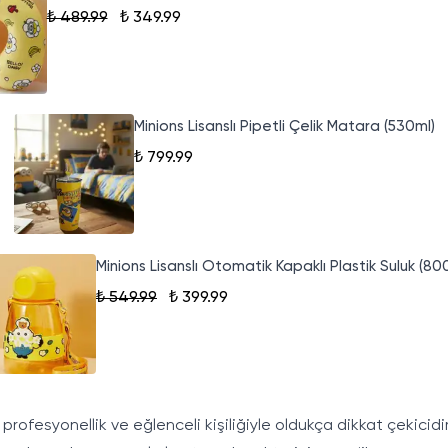
₺ 489.99
₺ 349.99
Minions Lisanslı Pipetli Çelik Matara (530ml)
₺ 799.99
Minions Lisanslı Otomatik Kapaklı Plastik Suluk (80
₺ 549.99
₺ 399.99
i profesyonellik ve eğlenceli kişiliğiyle oldukça dikkat çekicidi