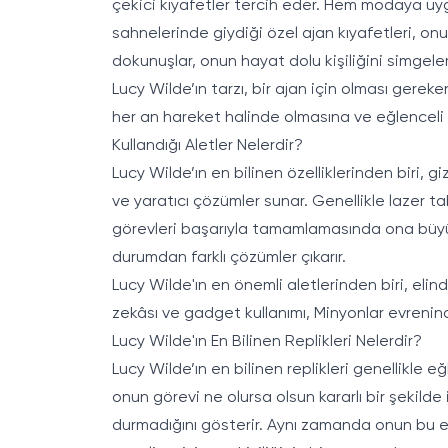
çekici kıyafetler tercih eder. Hem modaya uygu
sahnelerinde giydiği özel ajan kıyafetleri, on
dokunuşlar, onun hayat dolu kişiliğini simgeler
Lucy Wilde’ın tarzı, bir ajan için olması gerek
her an hareket halinde olmasına ve eğlenceli b
Kullandığı Aletler Nelerdir?
Lucy Wilde’ın en bilinen özelliklerinden biri, 
ve yaratıcı çözümler sunar. Genellikle lazer taban
görevleri başarıyla tamamlamasında ona büyük ko
durumdan farklı çözümler çıkarır.
Lucy Wilde'ın en önemli aletlerinden biri, el
zekâsı ve gadget kullanımı, Minyonlar evrenind
Lucy Wilde'ın En Bilinen Replikleri Nelerdir?
Lucy Wilde’ın en bilinen replikleri genellikle e
onun görevi ne olursa olsun kararlı bir şekilde
durmadığını gösterir. Aynı zamanda onun bu ene