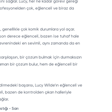
ini sağlar. Lucy, her ne kadar görevi gereği
 profesyonelden çok, eğlenceli ve biraz da
, genellikle çok komik durumlara yol açar.
son derece eğlenceli, bazen ise tuhaf hale
r evrenindeki en sevimli, aynı zamanda da en
 karşılaşsın, bir çözüm bulmak için durmaksızın
zaman bir çözüm bulur, hem de eğlenceli bir
irmedeki başarısı, Lucy Wilde’ın eğlenceli ve
eli, bazen de kontrolden çıkan halleriyle
ağlar.
tığı - Sarı