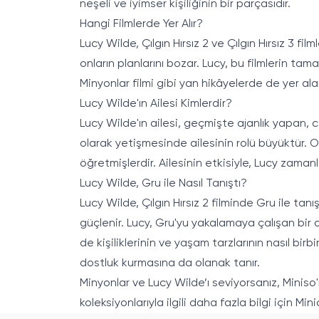
neşeli ve iyimser kişiliğinin bir parçasıdır.
Hangi Filmlerde Yer Alır?
Lucy Wilde, Çılgın Hırsız 2 ve Çılgın Hırsız 3 fil
onların planlarını bozar. Lucy, bu filmlerin ta
Minyonlar filmi gibi yan hikâyelerde de yer ala
Lucy Wilde'ın Ailesi Kimlerdir?
Lucy Wilde'ın ailesi, geçmişte ajanlık yapan, 
olarak yetişmesinde ailesinin rolü büyüktür. On
öğretmişlerdir. Ailesinin etkisiyle, Lucy zama
Lucy Wilde, Gru ile Nasıl Tanıştı?
Lucy Wilde, Çılgın Hırsız 2 filminde Gru ile ta
güçlenir. Lucy, Gru'yu yakalamaya çalışan bir aj
de kişiliklerinin ve yaşam tarzlarının nasıl bir
dostluk kurmasına da olanak tanır.
Minyonlar ve Lucy Wilde’ı seviyorsanız, Miniso'
koleksiyonlarıyla ilgili daha fazla bilgi için
Mini