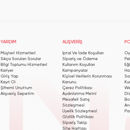
YARDIM
ALIŞVERİŞ
PO
Müşteri Hizmetleri
İptal Ve İade Koşulları
Oy
Sıkça Sorulan Sorular
Sipariş ve Ödeme
Pe
Bilgi Toplumu Hizmetleri
Kullanım Koşulları
Eğ
Kariyer
Kampanyalar
Har
Giriş Yap
Kişisel Verilerin Korunması
San
Kayıt Ol
Kanunu
Ku
Şifremi Unuttum
Çerez Politikası
We
Alışveriş Sepetim
Aydınlatma Metni
Dis
Mesafeli Satış
Bo
Sözleşmesi
An
Üyelik Sözleşmesi
Pas
Gizlilik Politikası
Sipariş Takip
Site Haritası