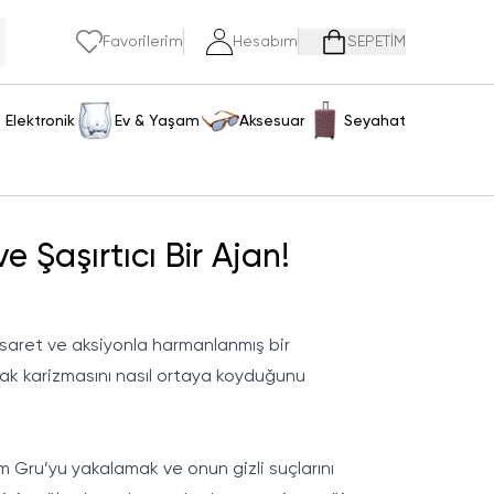
Favorilerim
Hesabım
SEPETİM
Elektronik
Ev & Yaşam
Aksesuar
Seyahat
 Şaşırtıcı Bir Ajan!
esaret ve aksiyonla harmanlanmış bir
rak karizmasını nasıl ortaya koyduğunu
dam Gru’yu yakalamak ve onun gizli suçlarını