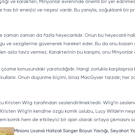
şiliği ve karakteri, Minyonlar evreninde önemli bir yer edinmes
e has bir enerjisi ve neşesi vardır. Bu yanıyla, soğukkanlı bir
i ve zaman zaman da fazla heyecanlıdır. Onun bu heyecanlı hali
ygu ve sezgilerine güvenerek hareket eder. Bu da onu bazen 
den asla taviz vermez. Karakterinin bu karışımı, onu Minyonla
 çözme konusundaki yaratıcılığıdır. Hangi zorlukla karşılaşırsa
 kullanır. Onun düşünme biçimi, biraz MacGyver tarzıdır; her 
 Kristen Wiig tarafından seslendirilmektedir. Wiig’in seslend
r. Kristen Wiig'in kendine özgü komik üslubu, Lucy Wilde’ın neş
hem komik hem de etkileyici bir ajan olarak ortaya çıkmasını s
Minions Lisanslı Hafızalı Sünger Boyun Yastığı, Seyahat Yas