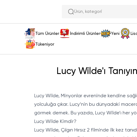
Ürün,
Tüm Ürünler
İndirimli Ürünler
Yeni
Lis
Tükeniyor
Lucy Wilde'ı Tanıyı
Lucy Wilde, Minyonlar evreninde kendine sağla
yolculuğa çıkar. Lucy’nin bu dünyadaki macera
görmek demek. Bu yazıda, Lucy Wilde’ı her yö
Lucy Wilde Kimdir?
Lucy Wilde, Çılgın Hırsız 2 filminde ilk kez ta