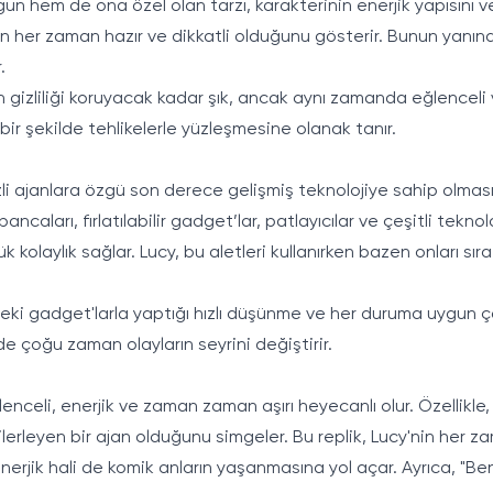
n hem de ona özel olan tarzı, karakterinin enerjik yapısını ve 
un her zaman hazır ve dikkatli olduğunu gösterir. Bunun yanında
.
en gizliliği koruyacak kadar şık, ancak aynı zamanda eğlenceli 
ir şekilde tehlikelerle yüzleşmesine olanak tanır.
gizli ajanlara özgü son derece gelişmiş teknolojiye sahip olması
caları, fırlatılabilir gadget’lar, patlayıcılar ve çeşitli teknolo
laylık sağlar. Lucy, bu aletleri kullanırken bazen onları sıra 
indeki gadget'larla yaptığı hızlı düşünme ve her duruma uygun 
e çoğu zaman olayların seyrini değiştirir.
ğlenceli, enerjik ve zaman zaman aşırı heyecanlı olur. Özellikle,
 ilerleyen bir ajan olduğunu simgeler. Bu replik, Lucy'nin her 
rjik hali de komik anların yaşanmasına yol açar. Ayrıca, "Ben