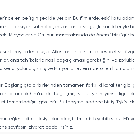
mlerinde en belirgin şekilde yer alır. Bu filmlerde, eski kötü adam
mamında aksiyon sahneleri, mizahi anlar ve güçlü karakteriyle ha
rak, Minyonlar ve Gru'nun maceralarında da önemli bir figür ha
cesur bireylerden oluşur. Ailesi ona her zaman cesaret ve özgüv
lar, ona tehlikelerle nasıl başa çıkması gerektiğini ve zorlukla
nla kendi yolunu çizmiş ve Minyonlar evreninde önemli bir ajan
nışır. Başlangıçta birbirlerinden tamamen farklı iki karakter gi
andır, ancak Gru’nun kötü geçmişi ve Lucy’nin iyimserliği onları 
birini tamamladığını gösterir. Bu tanışma, sadece bir iş ilişkisi
nun eğlenceli koleksiyonlarını keşfetmek isteyebilirsiniz. Miny
ons
sayfasını ziyaret edebilirsiniz.