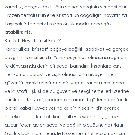
kararlılık, gerçek dostluğun ve saf sevginin simgesi olur.
Frozen temalı ürünlerle Kristoff’un doğallığını hayatınıza
taşımak isterseniz
Frozen Suluk
modellerine göz
atabilirsiniz.
Kristoff Neyi Temsil Eder?
Karlar ülkesi kristoff, doğaya bağlılık, sadakat ve gerçek
sevginin temsilcisidir. Yalnız büyümüş olmasına rağmen,
iç dünyasında derin bir sevgi barındırır. İnsanlara karşı
her zaman dürüst ve açık olması, onu hikâyenin en
güvenilir karakterlerinden biri yapar. karlar ülkesi anna
ve kristoff ilişkisi de bu güven ve sevgi temelleri üzerine
kuruludur. Kristoff, modern kahraman figürlerinden farklı
olarak kaba kuvvet yerine kalbinin sesini dinleyerek
hareket eder. kristoff karlar ülkesi evreninde, gerçek
gücün içten gelen sevgi ve bağlılık olduğunu hatırlatır.
Günlük bakım ürünlerinde Frozen esintisi yaşamak için