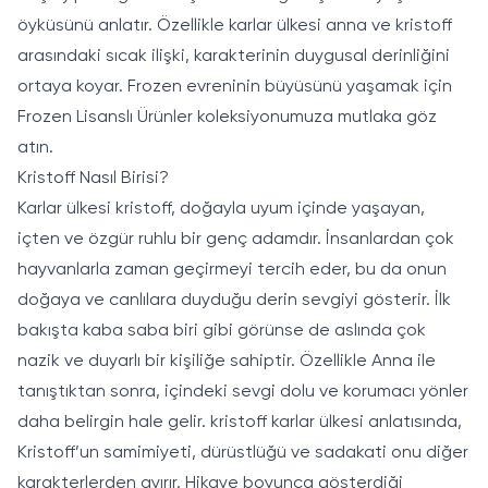
öyküsünü anlatır. Özellikle karlar ülkesi anna ve kristoff
arasındaki sıcak ilişki, karakterinin duygusal derinliğini
ortaya koyar. Frozen evreninin büyüsünü yaşamak için
Frozen Lisanslı Ürünler
koleksiyonumuza mutlaka göz
atın.
Kristoff Nasıl Birisi?
Karlar ülkesi kristoff, doğayla uyum içinde yaşayan,
içten ve özgür ruhlu bir genç adamdır. İnsanlardan çok
hayvanlarla zaman geçirmeyi tercih eder, bu da onun
doğaya ve canlılara duyduğu derin sevgiyi gösterir. İlk
bakışta kaba saba biri gibi görünse de aslında çok
nazik ve duyarlı bir kişiliğe sahiptir. Özellikle Anna ile
tanıştıktan sonra, içindeki sevgi dolu ve korumacı yönler
daha belirgin hale gelir. kristoff karlar ülkesi anlatısında,
Kristoff’un samimiyeti, dürüstlüğü ve sadakati onu diğer
karakterlerden ayırır. Hikaye boyunca gösterdiği